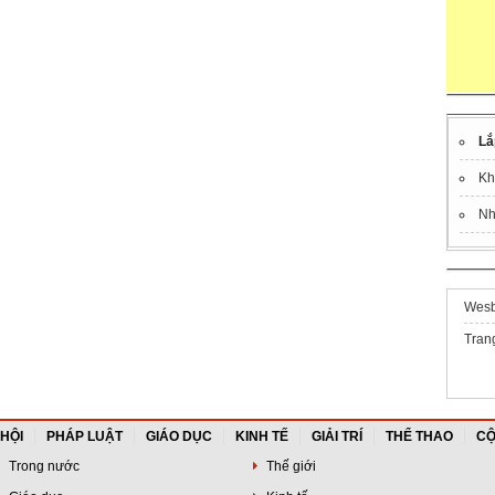
Lắ
Kh
Nh
Wesb
Tran
 HỘI
PHÁP LUẬT
GIÁO DỤC
KINH TẾ
GIẢI TRÍ
THỂ THAO
CỘ
Trong nước
Thế giới