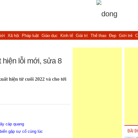
iới
Xã hội
Pháp luật
Giáo dục
Kinh tế
Giải trí
Thể thao
Đẹp
Giới trẻ
C
hiện lỗi mới, sửa 8
ất hiện từ cuối 2022 và cho tới
 dây cáp quang
BÀI Đ
 biển gặp sự cố cùng lúc