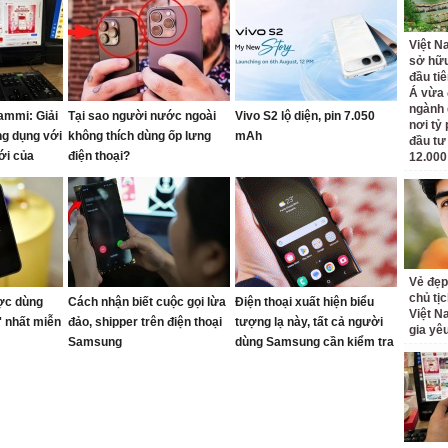
Việt N
sở hữu
đầu ti
Á vừa
ngành d
ammi: Giải
Tại sao người nước ngoài
Vivo S2 lộ diện, pin 7.050
nơi tỷ
ng dụng với
không thích dùng ốp lưng
mAh
đầu tư
ới của
điện thoại?
12.000
Vẻ đẹp
chủ tị
ợc dùng
Cách nhận biết cuộc gọi lừa
Điện thoại xuất hiện biểu
Việt N
' nhất miễn
đảo, shipper trên điện thoại
tượng lạ này, tất cả người
gia yê
Samsung
dùng Samsung cần kiểm tra
cài đặt của mình