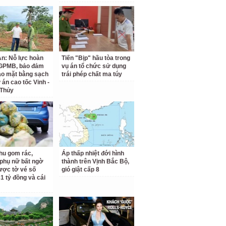
n: Nỗ lực hoàn
Tiến "Bịp" hầu tòa trong
 GPMB, bảo đảm
vụ án tổ chức sử dụng
ao mặt bằng sạch
trái phép chất ma túy
 án cao tốc Vinh -
 Thủy
hu gom rác,
Áp thấp nhiệt đới hình
phụ nữ bất ngờ
thành trên Vịnh Bắc Bộ,
ược tờ vé số
gió giật cấp 8
31 tỷ đồng và cái