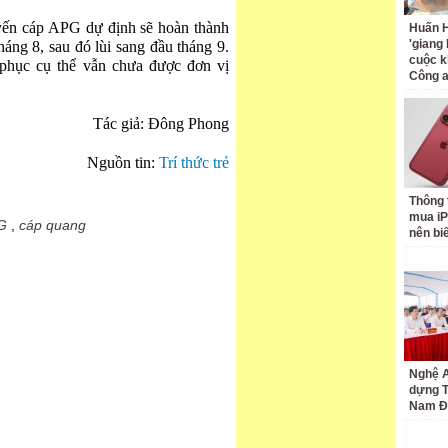
uyến cáp APG dự định sẽ hoàn thành
Huấn H
'giang
háng 8, sau đó lùi sang đầu tháng 9.
cuộc k
 phục cụ thể vẫn chưa được đơn vị
Công 
Tác giả: Đông Phong
Nguồn tin:
Trí thức trẻ
Thông 
mua iP
G
,
cáp quang
nên bi
Nghệ A
dựng 
Nam Đ