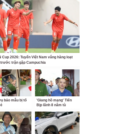
Cup 2026: Tuyển Việt Nam vắng hàng loạt
t trước trận gặp Campuchia
ụ bảo mẫu bị tố
'Giang hồ mạng' Tiến
rẻ
Bịp lãnh 8 năm tù