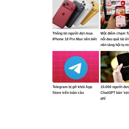
Thông tin người đợi mua
Một điểm chạm T
iPhone 18 Pro Max nên biết
nỗi đau quá tải ứ
nền tảng hội tụ m
Viettel
Telegram bị gỡ khỏi App
10.000 người đư
Store trên toàn cầu
ChatGPT bản 'xịn
phí