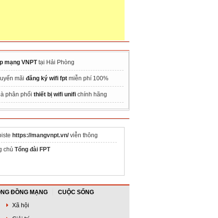
p mạng VNPT
tại Hải Phòng
uyến mãi
đăng ký wifi fpt
miễn phí 100%
à phân phối
thiết bị wifi unifi
chính hãng
iste
https://mangvnpt.vn/
viễn thông
g chủ
Tổng đài FPT
NG ĐỒNG MẠNG
CUỘC SỐNG
Xã hội