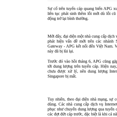
Sự cố trên tuyến cáp quang biển APG xuấ
liên tục phát sinh thêm lỗi mới dù lỗi c
động trở lại bình thường.
Mới đây, đại diện một nhà cung cấp dịch v
phát hiện vấn đề mới trên các nhánh S
Gateway - APG kết nối đến Việt Nam. Vì
này đã bị lùi lại.
Trước đó vào hồi tháng 6, APG cũng gặp
tới dung lượng trên tuyến cáp. Hiện nay,
chưa được xử lý, nên dung lượng Inter
Singapore bị mất.
Tuy nhiên, theo đại diện nhà mạng, sự c
dùng. Các nhà cung cấp dịch vụ Interne
phục như chuyển dung lượng qua tuyến cá
các đợt đứt cáp trước, đặc biệt là khi cả 