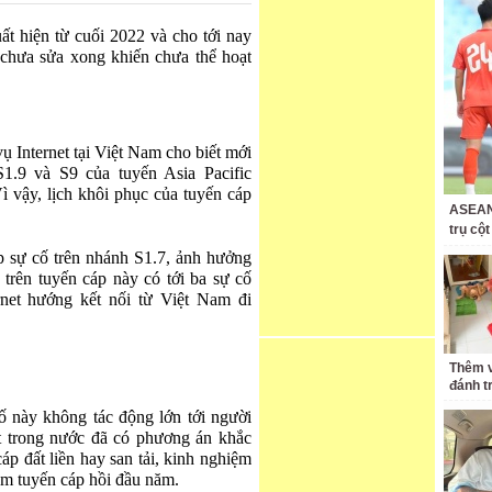
t hiện từ cuối 2022 và cho tới nay
ũ chưa sửa xong khiến chưa thể hoạt
ụ Internet tại Việt Nam cho biết mới
1.9 và S9 của tuyến Asia Pacific
 vậy, lịch khôi phục của tuyến cáp
ASEAN 
trụ cộ
 sự cố trên nhánh S1.7, ảnh hưởng
 trên tuyến cáp này có tới ba sự cố
net hướng kết nối từ Việt Nam đi
Thêm v
đánh t
ố này không tác động lớn tới người
t trong nước đã có phương án khắc
p đất liền hay san tải, kinh nghiệm
năm tuyến cáp hồi đầu năm.