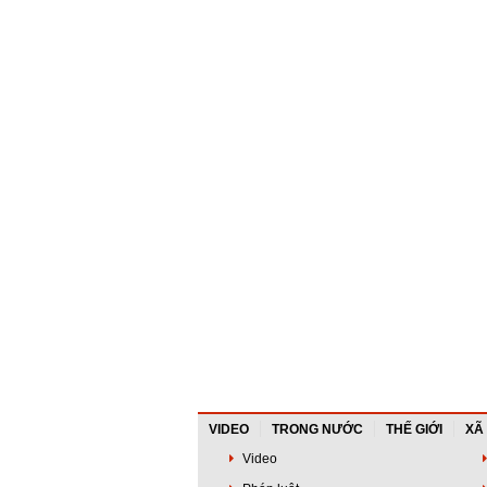
VIDEO
TRONG NƯỚC
THẾ GIỚI
XÃ
Video