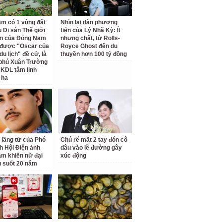
am có 1 vùng đất
Nhìn lại dàn phương
 Di sản Thế giới
tiện của Lý Nhã Kỳ: Ít
ên của Đông Nam
nhưng chất, từ Rolls-
 được "Oscar của
Royce Ghost đến du
u lịch" đề cử, là
thuyền hơn 100 tỷ đồng
 phú Xuân Trường
 KDL tâm linh
 ha
 lãng tử của Phó
Chú rể mất 2 tay đón cô
ch Hội Điện ảnh
dâu vào lễ đường gây
am khiến nữ đại
xúc động
u suốt 20 năm