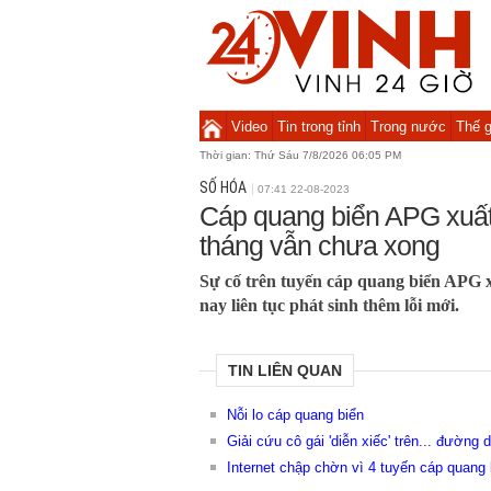
Video
Tin trong tỉnh
Trong nước
Thế g
Thời gian:
Thứ Sáu 7/8/2026 06:05 PM
SỐ HÓA
07:41 22-08-2023
Cáp quang biển APG xuất 
tháng vẫn chưa xong
Sự cố trên tuyến cáp quang biển APG xu
nay liên tục phát sinh thêm lỗi mới.
TIN LIÊN QUAN
Nỗi lo cáp quang biển
Giải cứu cô gái 'diễn xiếc' trên... đường
Internet chập chờn vì 4 tuyến cáp quang