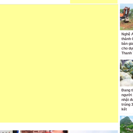
Nghệ A
thành
bàn gi
cho dự
Thanh
Đang t
người 
nhặt đ
trúng 
kết