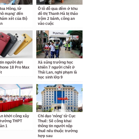
oa Hồng, từ
Ô tô đỗ qua đêm ở khu
 hồ mạng' đến
đô thị Thanh Hà bị tháo
hám xét của Bộ
trộm 2 bánh, công an
an
vào cuộc
tin người đợi
Xả súng trường học
hone 18 Pro Max
khiến 7 người chết ở
ết
Thái Lan, nghi phạm là
học sinh lớp 9
n khởi công xây
Chỉ đạo 'nóng' từ Cục
Trường THPT
Thuế: Sẽ công khai
àn 1
thông tin người nộp
thuế nếu thuộc trường
hợp sau