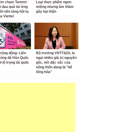
iểm chạm Tammi:
Loại thực phẩm ngon
i đau quá tải ứng
miệng nhưng âm thầm
ới nền tảng hội tụ
gây hại thận
a Viettel
 rúng động: Liên
Bộ trưởng VHTT&DL lo
Bóng đá Hàn Quốc
ngại nhiều giá trị nguyên
ối lộ trọng tài quốc
gốc, nét đặc sắc của
nông thôn đang bị "bê
tông hóa"