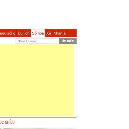
uộc sống
Du lịch
Số hóa
Xe
Nhân ái
ỌC NHIỀU