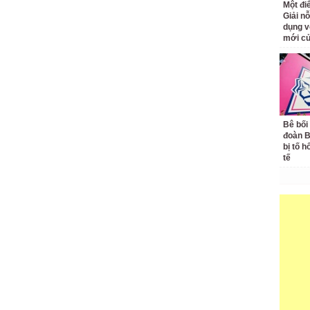
Một đ
Giải nỗ
dụng v
mới củ
Bê bối
đoàn 
bị tố h
tế