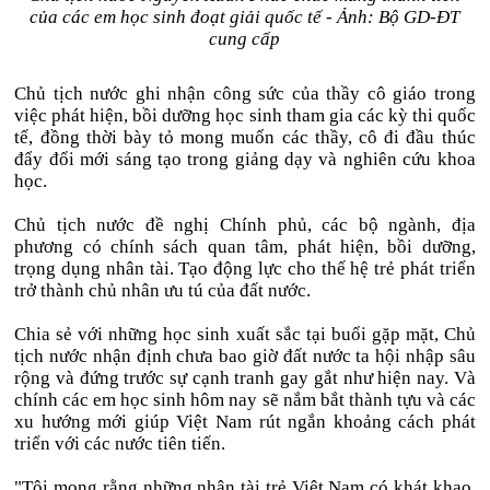
của các em học sinh đoạt giải quốc tế - Ảnh: Bộ GD-ĐT
cung cấp
Chủ tịch nước ghi nhận công sức của thầy cô giáo trong
việc phát hiện, bồi dưỡng học sinh tham gia các kỳ thi quốc
tế, đồng thời bày tỏ mong muốn các thầy, cô đi đầu thúc
đẩy đổi mới sáng tạo trong giảng dạy và nghiên cứu khoa
học.
Chủ tịch nước đề nghị Chính phủ, các bộ ngành, địa
phương có chính sách quan tâm, phát hiện, bồi dưỡng,
trọng dụng nhân tài. Tạo động lực cho thế hệ trẻ phát triển
trở thành chủ nhân ưu tú của đất nước.
Chia sẻ với những học sinh xuất sắc tại buổi gặp mặt, Chủ
tịch nước nhận định chưa bao giờ đất nước ta hội nhập sâu
rộng và đứng trước sự cạnh tranh gay gắt như hiện nay. Và
chính các em học sinh hôm nay sẽ nắm bắt thành tựu và các
xu hướng mới giúp Việt Nam rút ngắn khoảng cách phát
triển với các nước tiên tiến.
"Tôi mong rằng những nhân tài trẻ Việt Nam có khát khao,