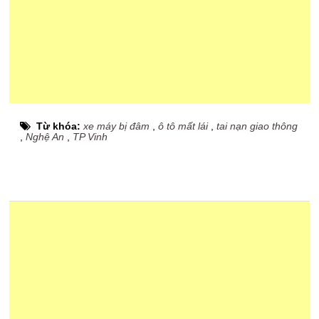
Từ khóa:
xe máy bị đâm
,
ô tô mất lái
,
tai nạn giao thông
,
Nghệ An
,
TP Vinh