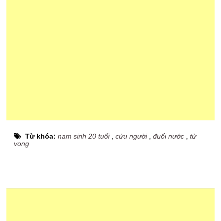
Từ khóa:
nam sinh 20 tuổi
,
cứu người
,
đuối nước
,
tử
vong