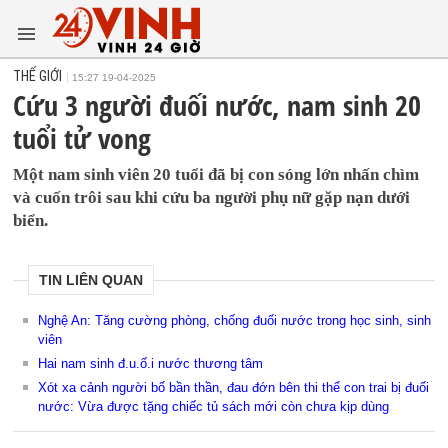
THẾ GIỚI
15:27 19-04-2025
Cứu 3 người đuối nước, nam sinh 20
tuổi tử vong
Một nam sinh viên 20 tuổi đã bị con sóng lớn nhấn chìm
và cuốn trôi sau khi cứu ba người phụ nữ gặp nạn dưới
biển.
TIN LIÊN QUAN
Nghệ An: Tăng cường phòng, chống đuối nước trong học sinh, sinh
viên
Hai nam sinh đ.u.ố.i nước thương tâm
Xót xa cảnh người bố bần thần, đau đớn bên thi thể con trai bị đuối
nước: Vừa được tặng chiếc tủ sách mới còn chưa kịp dùng