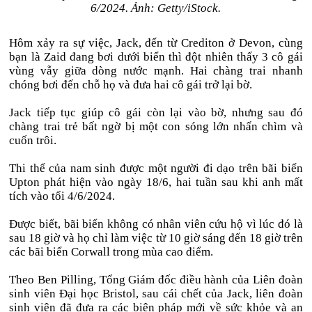
6/2024. Ảnh: Getty/iStock.
Hôm xảy ra sự việc, Jack, đến từ Crediton ở Devon, cùng
bạn là Zaid đang bơi dưới biển thì đột nhiên thấy 3 cô gái
vùng vẫy giữa dòng nước mạnh. Hai chàng trai nhanh
chóng bơi đến chỗ họ và đưa hai cô gái trở lại bờ.
Jack tiếp tục giúp cô gái còn lại vào bờ, nhưng sau đó
chàng trai trẻ bất ngờ bị một con sóng lớn nhấn chìm và
cuốn trôi.
Thi thể của nam sinh được một người đi dạo trên bãi biển
Upton phát hiện vào ngày 18/6, hai tuần sau khi anh mất
tích vào tối 4/6/2024.
Được biết, bãi biển không có nhân viên cứu hộ vì lúc đó là
sau 18 giờ và họ chỉ làm việc từ 10 giờ sáng đến 18 giờ trên
các bãi biển Corwall trong mùa cao điểm.
Theo Ben Pilling, Tổng Giám đốc điều hành của Liên đoàn
sinh viên Đại học Bristol, sau cái chết của Jack, liên đoàn
sinh viên đã đưa ra các biện pháp mới về sức khỏe và an