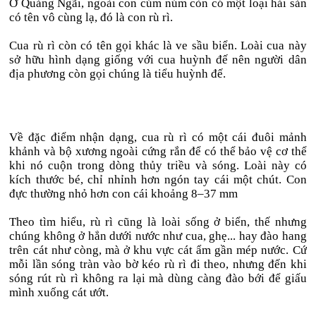
Ở Quảng Ngãi, ngoài con cúm núm còn có một loại hải sản
có tên vô cùng lạ, đó là con rù rì.
Cua rù rì còn có tên gọi khác là ve sầu biển. Loài cua này
sở hữu hình dạng giống với cua huỳnh đế nên người dân
địa phương còn gọi chúng là tiểu huỳnh đế.
Về đặc điểm nhận dạng, cua rù rì có một cái đuôi mảnh
khảnh và bộ xương ngoài cứng rắn để có thể bảo vệ cơ thể
khi nó cuộn trong dòng thủy triều và sóng. Loài này có
kích thước bé, chỉ nhỉnh hơn ngón tay cái một chút. Con
đực thường nhỏ hơn con cái khoảng 8–37 mm
Theo tìm hiểu, rù rì cũng là loài sống ở biển, thế nhưng
chúng không ở hẳn dưới nước như cua, ghẹ... hay đào hang
trên cát như còng, mà ở khu vực cát ẩm gần mép nước. Cứ
mỗi lần sóng tràn vào bờ kéo rù rì đi theo, nhưng đến khi
sóng rút rù rì không ra lại mà dùng càng đào bới để giấu
mình xuống cát ướt.