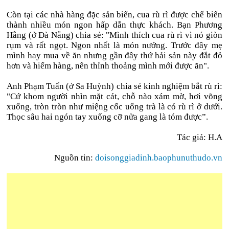
Còn tại các nhà hàng đặc sản biển, cua rù rì được chế biến
thành nhiều món ngon hấp dẫn thực khách. Bạn Phương
Hằng (ở Đà Nẵng) chia sẻ: "Mình thích cua rù rì vì nó giòn
rụm và rất ngọt. Ngon nhất là món nướng. Trước đây mẹ
mình hay mua về ăn nhưng gần đây thứ hải sản này đắt đỏ
hơn và hiếm hàng, nên thỉnh thoảng mình mới được ăn".
Anh Phạm Tuấn (ở Sa Huỳnh) chia sẻ kinh nghiệm bắt rù rì:
"Cứ khom người nhìn mặt cát, chỗ nào xám mờ, hơi võng
xuống, tròn tròn như miệng cốc uống trà là có rù rì ở dưới.
Thọc sâu hai ngón tay xuống cỡ nửa gang là tóm được”.
Tác giả: H.A
Nguồn tin:
doisonggiadinh.baophunuthudo.vn