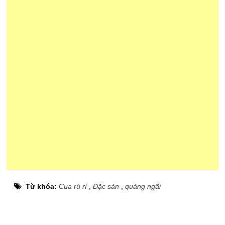
Từ khóa:
Cua rù rì
,
Đặc sản
,
quảng ngãi