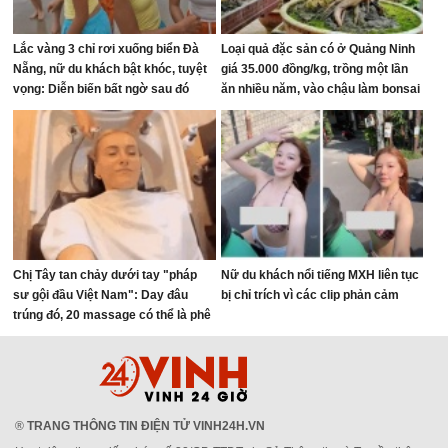
Lắc vàng 3 chỉ rơi xuống biển Đà
Loại quả đặc sản có ở Quảng Ninh
Nẵng, nữ du khách bật khóc, tuyệt
giá 35.000 đồng/kg, trồng một lần
vọng: Diễn biến bất ngờ sau đó
ăn nhiều năm, vào chậu làm bonsai
giúp chiêu tài
Chị Tây tan chảy dưới tay "pháp
Nữ du khách nổi tiếng MXH liên tục
sư gội đầu Việt Nam": Day đâu
bị chỉ trích vì các clip phản cảm
trúng đó, 20 massage có thể là phê
nhất cuộc đời!
®
TRANG THÔNG TIN ĐIỆN TỬ VINH24H.VN