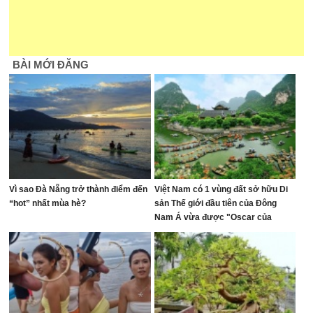
BÀI MỚI ĐĂNG
Vì sao Đà Nẵng trở thành điểm đến
Việt Nam có 1 vùng đất sở hữu Di
“hot” nhất mùa hè?
sản Thế giới đầu tiên của Đông
Nam Á vừa được "Oscar của
ngành du lịch" đề cử, là nơi tỷ phú
Xuân Trường đầu tư KDL tâm linh
12.000 ha