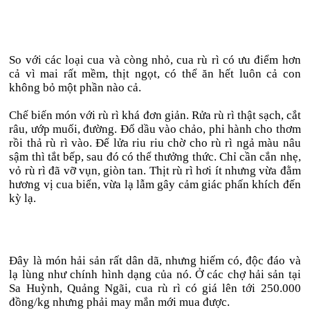
So với các loại cua và còng nhỏ, cua rù rì có ưu điểm hơn
cả vì mai rất mềm, thịt ngọt, có thể ăn hết luôn cả con
không bỏ một phần nào cả.
Chế biến món với rù rì khá đơn giản. Rửa rù rì thật sạch, cắt
râu, ướp muối, đường. Đổ dầu vào chảo, phi hành cho thơm
rồi thả rù rì vào. Để lửa riu riu chờ cho rù rì ngả màu nâu
sậm thì tắt bếp, sau đó có thể thưởng thức. Chỉ cần cắn nhẹ,
vỏ rù rì đã vỡ vụn, giòn tan. Thịt rù rì hơi ít nhưng vừa đằm
hương vị cua biển, vừa lạ lẫm gây cảm giác phấn khích đến
kỳ lạ.
Đây là món hải sản rất dân dã, nhưng hiếm có, độc đáo và
lạ lùng như chính hình dạng của nó. Ở các chợ hải sản tại
Sa Huỳnh, Quảng Ngãi, cua rù rì có giá lên tới 250.000
đồng/kg nhưng phải may mắn mới mua được.