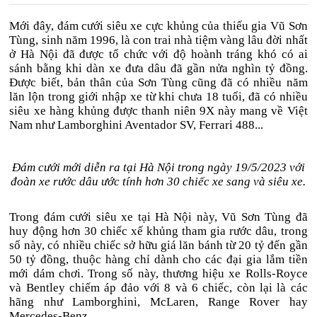
Mới đây, đám cưới siêu xe cực khủng của thiếu gia Vũ Sơn
Tùng, sinh năm 1996, là con trai nhà tiệm vàng lâu đời nhất
ở Hà Nội đã được tổ chức với độ hoành tráng khó có ai
sánh bằng khi dàn xe đưa dâu đã gần nửa nghìn tỷ đồng.
Được biết, bản thân của Sơn Tùng cũng đã có nhiều năm
lăn lộn trong giới nhập xe từ khi chưa 18 tuổi, đã có nhiều
siêu xe hàng khủng được thanh niên 9X này mang về Việt
Nam như Lamborghini Aventador SV, Ferrari 488...
Đám cưới mới diễn ra tại Hà Nội trong ngày 19/5/2023 với
đoàn xe rước dâu ước tính hơn 30 chiếc xe sang và siêu xe.
Trong đám cưới siêu xe tại Hà Nội này, Vũ Sơn Tùng đã
huy động hơn 30 chiếc xế khủng tham gia rước dâu, trong
số này, có nhiều chiếc sở hữu giá lăn bánh từ 20 tỷ đến gần
50 tỷ đồng, thuộc hàng chỉ dành cho các đại gia lắm tiền
mới dám chơi. Trong số này, thương hiệu xe Rolls-Royce
và Bentley chiếm áp đảo với 8 và 6 chiếc, còn lại là các
hãng như Lamborghini, McLaren, Range Rover hay
Mercedes-Benz.