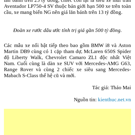
lăn bánh trên 25 tỷ đồng, chiếc còn lại là siêu xe mui trần
Aventador LP750-4 SV thuộc bản giới hạn 500 xe trên toàn
cầu, xe mang biển NG nên giá lăn bánh trên 13 tỷ đồng.
Đoàn xe rước dâu ước tính trị giá gần 500 tỷ đồng.
Các mẫu xe nổi bật tiếp theo bao gồm BMW i8 và Aston
Martin DB9 cùng có 1 cặp tham dự, McLaren 650S Spider
độ Liberty Walk, Chevrolet Camaro ZL1 độc nhất Việt
Nam. Cuối cùng là dàn xe SUV với Mercedes-AMG G63,
Range Rover và cùng 2 chiếc xe siêu sang Mercedes-
Mabach S-Class thế hệ cũ và mới.
Tác giả: Thảo Mai
Nguồn tin:
kienthuc.net.vn