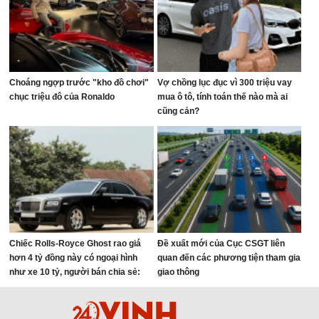
Choáng ngợp trước "kho đồ chơi"
Vợ chồng lục đục vì 300 triệu vay
chục triệu đô của Ronaldo
mua ô tô, tính toán thế nào mà ai
cũng cản?
Chiếc Rolls-Royce Ghost rao giá
Đề xuất mới của Cục CSGT liên
hơn 4 tỷ đồng này có ngoại hình
quan đến các phương tiện tham gia
như xe 10 tỷ, người bán chia sẻ:
giao thông
‘Vừa bảo dưỡng lớn 800 triệu đồng’