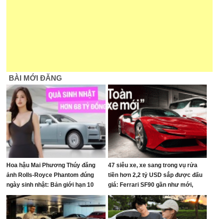
BÀI MỚI ĐĂNG
Hoa hậu Mai Phương Thúy đăng
47 siêu xe, xe sang trong vụ rửa
ảnh Rolls-Royce Phantom đúng
tiền hơn 2,2 tỷ USD sắp được đấu
ngày sinh nhật: Bản giới hạn 10
giá: Ferrari SF90 gần như mới,
chiếc toàn cầu, giá quy đổi gần 68
Rolls-Royce xếp hàng dài
tỷ đồng