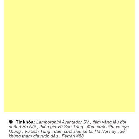
Từ khóa:
Lamborghini Aventador SV
,
tiệm vàng lâu đời
nhất ở Hà Nội
,
thiếu gia Vũ Sơn Tùng
,
đám cưới siêu xe cực
khủng
,
Vũ Sơn Tùng
,
đám cưới siêu xe tại Hà Nội này
,
xế
khủng tham gia rước dâu
,
Ferrari 488