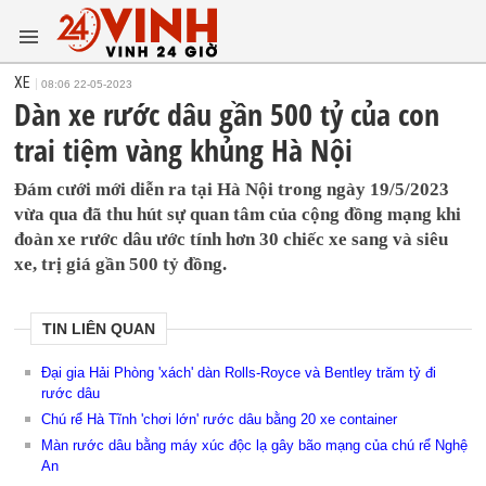
XE
08:06 22-05-2023
Dàn xe rước dâu gần 500 tỷ của con
trai tiệm vàng khủng Hà Nội
Đám cưới mới diễn ra tại Hà Nội trong ngày 19/5/2023
vừa qua đã thu hút sự quan tâm của cộng đồng mạng khi
đoàn xe rước dâu ước tính hơn 30 chiếc xe sang và siêu
xe, trị giá gần 500 tỷ đồng.
TIN LIÊN QUAN
Đại gia Hải Phòng 'xách' dàn Rolls-Royce và Bentley trăm tỷ đi
rước dâu
Chú rể Hà Tĩnh 'chơi lớn' rước dâu bằng 20 xe container
Màn rước dâu bằng máy xúc độc lạ gây bão mạng của chú rể Nghệ
An