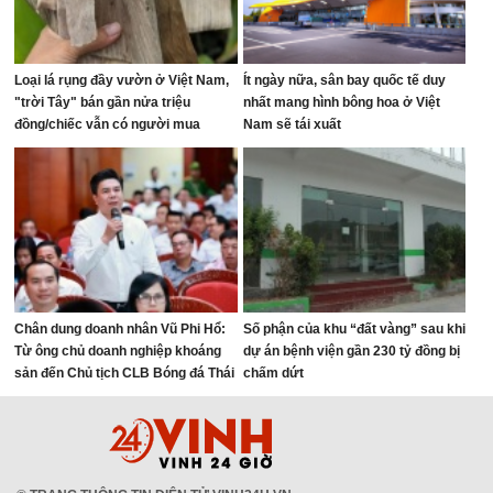
Loại lá rụng đầy vườn ở Việt Nam,
Ít ngày nữa, sân bay quốc tế duy
"trời Tây" bán gần nửa triệu
nhất mang hình bông hoa ở Việt
đồng/chiếc vẫn có người mua
Nam sẽ tái xuất
Chân dung doanh nhân Vũ Phi Hổ:
Số phận của khu “đất vàng” sau khi
Từ ông chủ doanh nghiệp khoáng
dự án bệnh viện gần 230 tỷ đồng bị
sản đến Chủ tịch CLB Bóng đá Thái
chấm dứt
Nguyên