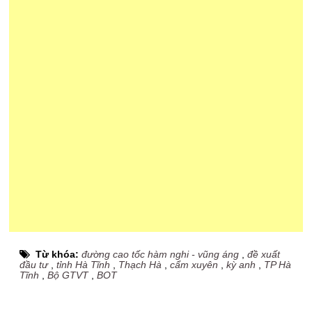
Từ khóa:
đường cao tốc hàm nghi - vũng áng
,
đề xuất
đầu tư
,
tỉnh Hà Tĩnh
,
Thạch Hà
,
cẩm xuyên
,
kỳ anh
,
TP Hà
Tĩnh
,
Bộ GTVT
,
BOT