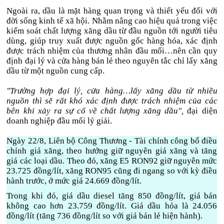
Ngoài ra, dầu là mặt hàng quan trọng và thiết yếu đối với
đời sống kinh tế xã hội. Nhằm nâng cao hiệu quả trong việc
kiểm soát chất lượng xăng dầu từ đầu nguồn tới người tiêu
dùng, giúp truy xuất được nguồn gốc hàng hóa, xác định
được trách nhiệm của thương nhân đầu mối…nên cần quy
định đại lý và cửa hàng bán lẻ theo nguyên tắc chỉ lấy xăng
dầu từ một nguồn cung cấp.
"Trường hợp đại lý, cửa hàng…lấy xăng dầu từ nhiều
nguồn thì sẽ rất khó xác định được trách nhiệm của các
bên khi xảy ra sự cố về chất lượng xăng dầu",
đại diện
doanh nghiệp đầu mối lý giải.
Ngày 22/8, Liên bộ Công Thương - Tài chính công bố điều
chỉnh giá xăng, theo hướng giữ nguyên giá xăng và tăng
giá các loại dầu. Theo đó, xăng E5 RON92 giữ nguyên mức
23.725 đồng/lít, xăng RON95 cũng đi ngang so với kỳ điều
hành trước, ở mức giá 24.669 đồng/lít.
Trong khi đó, giá dầu diesel tăng 850 đồng/lít, giá bán
không cao hơn 23.759 đồng/lít. Giá dầu hỏa là 24.056
đồng/lít (tăng 736 đồng/lít so với giá bán lẻ hiện hành).