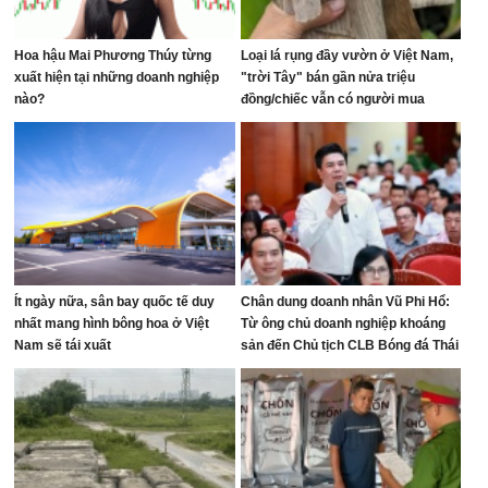
Hoa hậu Mai Phương Thúy từng
Loại lá rụng đầy vườn ở Việt Nam,
xuất hiện tại những doanh nghiệp
"trời Tây" bán gần nửa triệu
nào?
đồng/chiếc vẫn có người mua
Ít ngày nữa, sân bay quốc tế duy
Chân dung doanh nhân Vũ Phi Hổ:
nhất mang hình bông hoa ở Việt
Từ ông chủ doanh nghiệp khoáng
Nam sẽ tái xuất
sản đến Chủ tịch CLB Bóng đá Thái
Nguyên