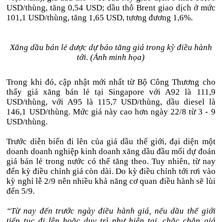
USD/thùng, tăng 0,54 USD; dầu thô Brent giao dịch ở mức
101,1 USD/thùng, tăng 1,65 USD, tương đương 1,6%.
Xăng dầu bán lẻ dược dự báo tăng giá trong kỳ điều hành
tới. (Ảnh minh họa)
Trong khi đó, cập nhật mới nhất từ Bộ Công Thương cho
thấy giá xăng bán lẻ tại Singapore với A92 là 111,9
USD/thùng, với A95 là 115,7 USD/thùng, dầu diesel là
146,1 USD/thùng. Mức giá này cao hơn ngày 22/8 từ 3 - 9
USD/thùng.
Trước diễn biến đi lên của giá dầu thế giới, đại diện một
doanh doanh nghiệp kinh doanh xăng dầu đầu mối dự đoán
giá bán lẻ trong nước có thể tăng theo. Tuy nhiên, từ nay
đến kỳ điều chỉnh giá còn dài. Do kỳ điều chỉnh tới rơi vào
kỳ nghỉ lễ 2/9 nên nhiều khả năng cơ quan điều hành sẽ lùi
đến 5/9.
“Từ nay đến trước ngày điều hành giá, nếu dầu thế giới
tiếp tục đi lên hoặc duy trì như hiện tại, chắc chắn giá