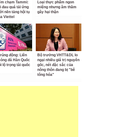
iểm chạm Tammi:
Loại thực phẩm ngon
i đau quá tải ứng
miệng nhưng âm thầm
ới nền tảng hội tụ
gây hại thận
a Viettel
 rúng động: Liên
Bộ trưởng VHTT&DL lo
Bóng đá Hàn Quốc
ngại nhiều giá trị nguyên
ối lộ trọng tài quốc
gốc, nét đặc sắc của
nông thôn đang bị "bê
tông hóa"