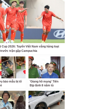
Cup 2026: Tuyển Việt Nam vắng hàng loạt
t trước trận gặp Campuchia
ụ bảo mẫu bị tố
'Giang hồ mạng' Tiến
rẻ
Bịp lãnh 8 năm tù