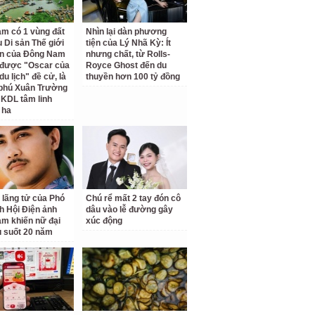
am có 1 vùng đất
Nhìn lại dàn phương
 Di sản Thế giới
tiện của Lý Nhã Kỳ: Ít
ên của Đông Nam
nhưng chất, từ Rolls-
 được "Oscar của
Royce Ghost đến du
u lịch" đề cử, là
thuyền hơn 100 tỷ đồng
 phú Xuân Trường
 KDL tâm linh
 ha
 lãng tử của Phó
Chú rể mất 2 tay đón cô
ch Hội Điện ảnh
dâu vào lễ đường gây
am khiến nữ đại
xúc động
u suốt 20 năm