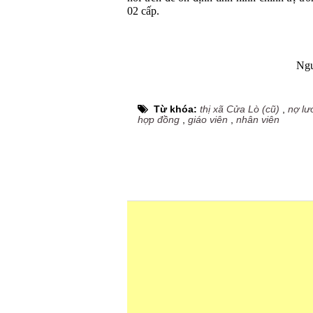
02 cấp.
Ngu
Từ khóa:
thị xã Cửa Lò (cũ)
,
nợ lư
hợp đồng
,
giáo viên
,
nhân viên