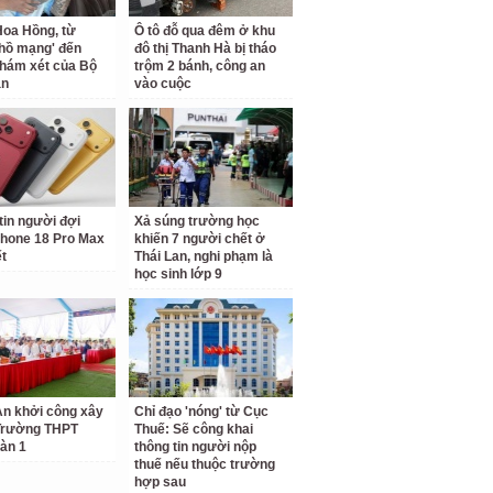
oa Hồng, từ
Ô tô đỗ qua đêm ở khu
 hồ mạng' đến
đô thị Thanh Hà bị tháo
hám xét của Bộ
trộm 2 bánh, công an
an
vào cuộc
tin người đợi
Xả súng trường học
hone 18 Pro Max
khiến 7 người chết ở
ết
Thái Lan, nghi phạm là
học sinh lớp 9
n khởi công xây
Chỉ đạo 'nóng' từ Cục
Trường THPT
Thuế: Sẽ công khai
àn 1
thông tin người nộp
thuế nếu thuộc trường
hợp sau