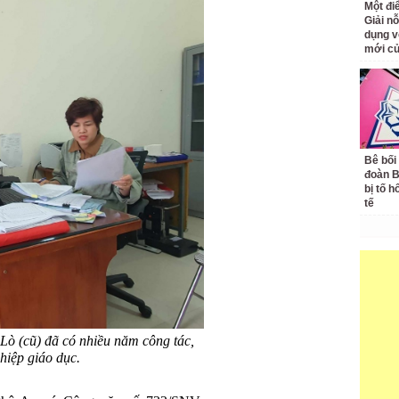
Một đ
Giải nỗ
dụng v
mới củ
Bê bối
đoàn 
bị tố h
tế
Lò (cũ) đã có nhiều năm công tác,
hiệp giáo dục.