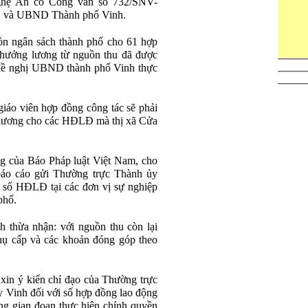
Nghệ An có Công văn số 732/SNV-
X và UBND Thành phố Vinh.
uồn ngân sách thành phố cho 61 hợp
 hưởng lương từ nguồn thu đã được
 đề nghị UBND thành phố Vinh thực
giáo viên hợp đồng công tác sẽ phải
rả lương cho các HĐLĐ mà thị xã Cửa
ng của Báo Pháp luật Việt Nam, cho
áo cáo gửi Thường trực Thành ủy
số HĐLĐ tại các đơn vị sự nghiệp
phố.
 thừa nhận: với nguồn thu còn lại
phụ cấp và các khoản đóng góp theo
in ý kiến chỉ đạo của Thường trực
Vinh đối với số hợp đồng lao động
rong gian đoạn thực hiện chính quyền