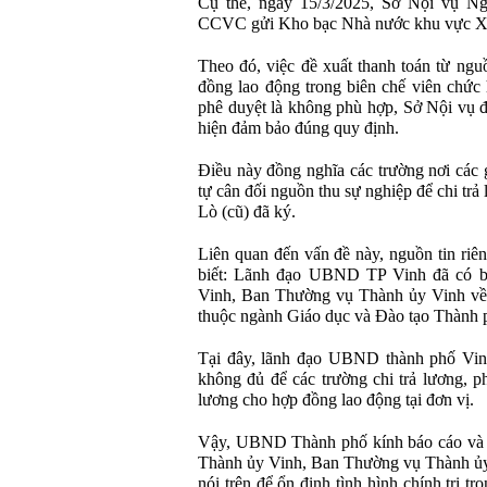
Cụ thể, ngày 15/3/2025, Sở Nội vụ 
CCVC gửi Kho bạc Nhà nước khu vực 
Theo đó, việc đề xuất thanh toán từ ng
đồng lao động trong biên chế viên chức
phê duyệt là không phù hợp, Sở Nội vụ
hiện đảm bảo đúng quy định.
Điều này đồng nghĩa các trường nơi các 
tự cân đối nguồn thu sự nghiệp để chi t
Lò (cũ) đã ký.
Liên quan đến vấn đề này, nguồn tin riê
biết: Lãnh đạo UBND TP Vinh đã có b
Vinh, Ban Thường vụ Thành ủy Vinh về 
thuộc ngành Giáo dục và Đào tạo Thành 
Tại đây, lãnh đạo UBND thành phố Vinh
không đủ để các trường chi trả lương, 
lương cho hợp đồng lao động tại đơn vị.
Vậy, UBND Thành phố kính báo cáo và x
Thành ủy Vinh, Ban Thường vụ Thành ủy 
nói trên để ổn định tình hình chính trị t