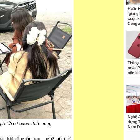
Huấn H
'giang
cuộc k
Công 
Thông 
mua iP
nên bi
Nghệ A
dựng 
 gửi tới cơ quan chức năng.
Nam Đ
hác khi công tác trong nghề một thời