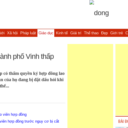
iới
Xã hội
Pháp luật
Giáo dục
Kinh tế
Giải trí
Thể thao
Đẹp
Giới trẻ
C
hành phố Vinh thấp
ấp có thẩm quyền ký hợp đồng lao
 của họ đang bị đặt dấu hỏi khi
hể...
áo viên hợp đồng
viên hợp đồng trước nguy cơ bị cắt
BÀI Đ