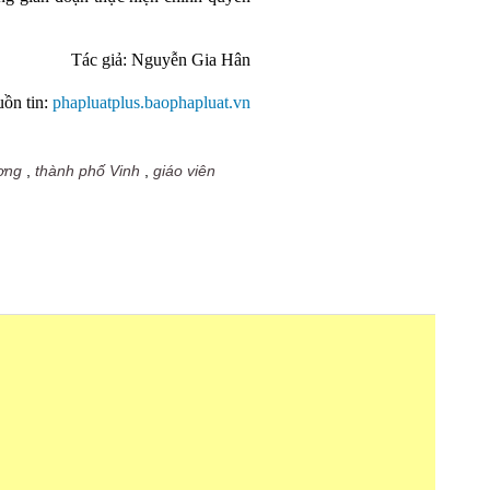
Tác giả: Nguyễn Gia Hân
ồn tin:
phapluatplus.baophapluat.vn
ơng
,
thành phố Vinh
,
giáo viên