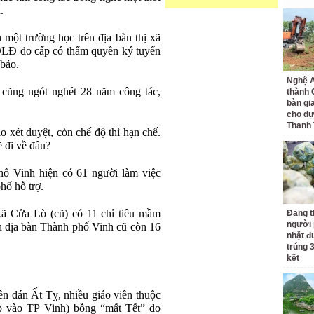
.
 một trường học trên địa bàn thị xã
ĐLĐ do cấp có thẩm quyền ký tuyển
bảo.
Nghệ A
 cũng ngót nghét 28 năm công tác,
thành
bàn gi
cho dự
Thanh
o xét duyệt, còn chế độ thì hạn chế.
ẽ đi về đâu?
hố Vinh hiện có 61 người làm việc
hố hỗ trợ.
 xã Cửa Lò (cũ) có 11 chỉ tiêu mầm
Đang t
người 
ên địa bàn Thành phố Vinh cũ còn 16
nhặt đ
trúng 
kết
ên đán Ất Tỵ, nhiều giáo viên thuộc
p vào TP Vinh) bỗng “mất Tết” do