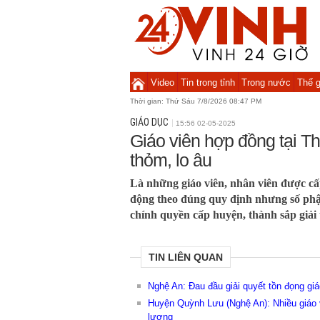
Video
Tin trong tỉnh
Trong nước
Thế g
Thời gian:
Thứ Sáu 7/8/2026 08:47 PM
GIÁO DỤC
15:56 02-05-2025
Giáo viên hợp đồng tại T
thỏm, lo âu
Là những giáo viên, nhân viên được c
động theo đúng quy định nhưng số phận
chính quyền cấp huyện, thành sắp giải t
TIN LIÊN QUAN
Nghệ An: Đau đầu giải quyết tồn đọng gi
Huyện Quỳnh Lưu (Nghệ An): Nhiều giáo 
lương