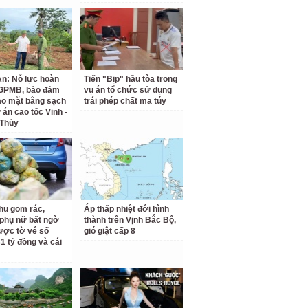
n: Nỗ lực hoàn
Tiến "Bịp" hầu tòa trong
 GPMB, bảo đảm
vụ án tổ chức sử dụng
ao mặt bằng sạch
trái phép chất ma túy
 án cao tốc Vinh -
 Thủy
hu gom rác,
Áp thấp nhiệt đới hình
phụ nữ bất ngờ
thành trên Vịnh Bắc Bộ,
ược tờ vé số
gió giật cấp 8
31 tỷ đồng và cái