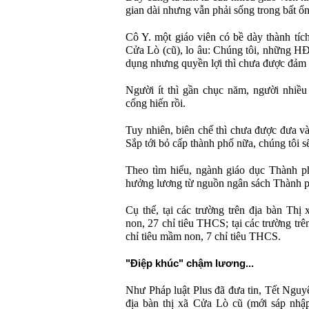
gian dài nhưng vẫn phải sống trong bất ổn
Cô Y. một giáo viên có bề dày thành tích
Cửa Lò (cũ), lo âu: Chúng tôi, những H
dụng nhưng quyền lợi thì chưa được đảm 
Người ít thì gần chục năm, người nhiều
cống hiến rồi.
Tuy nhiên, biên chế thì chưa được đưa và
Sắp tới bỏ cấp thành phố nữa, chúng tôi s
Theo tìm hiểu, ngành giáo dục Thành p
hưởng lương từ nguồn ngân sách Thành p
Cụ thể, tại các trường trên địa bàn Thị
non, 27 chỉ tiêu THCS; tại các trường tr
chỉ tiêu mầm non, 7 chỉ tiêu THCS.
"Điệp khúc" chậm lương...
Như Pháp luật Plus đã đưa tin, Tết Nguy
địa bàn thị xã Cửa Lò cũ (mới sáp nhậ