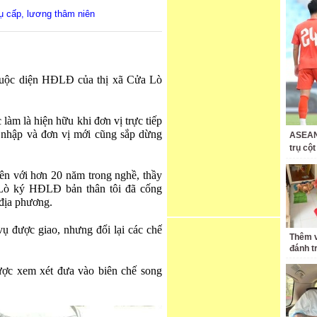
ụ cấp, lương thâm niên
thuộc diện HĐLĐ của thị xã Cửa Lò
làm là hiện hữu khi đơn vị trực tiếp
nhập và đơn vị mới cũng sắp dừng
ASEAN 
trụ cộ
ên với hơn 20 năm trong nghề, thầy
Lò ký HĐLĐ bản thân tôi đã cống
 địa phương.
vụ được giao, nhưng đổi lại các chế
Thêm v
đánh t
được xem xét đưa vào biên chế song