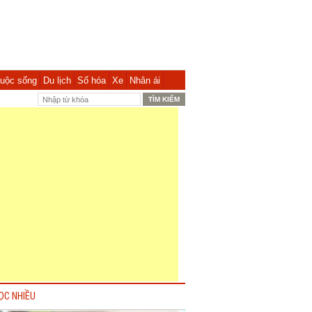
uộc sống
Du lịch
Số hóa
Xe
Nhân ái
ỌC NHIỀU