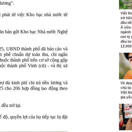
lương”.
Việt N
 phát từ việc Kho bạc nhà nước từ
sở hữu
đầu ti
Á vừa
ăn bản gửi Kho bạc Nhà nước Nghệ
ngành d
nơi tỷ
đầu tư
12.000
25, UBND thành phố đã báo cáo và
h phê chuẩn dự toán thu, chi ngân
thuộc thành phố trên cơ sở cộng gộp
uộc thành phố Vinh (cũ) - và thị xã
 đủ kinh phí chi trả tiền lương và
Vẻ đẹp
5 cho 206 hợp đồng lao động theo
chủ tị
Việt N
gia yê
đều trở lại.
 độ, quyền lợi của họ tiếp tục bị đặt