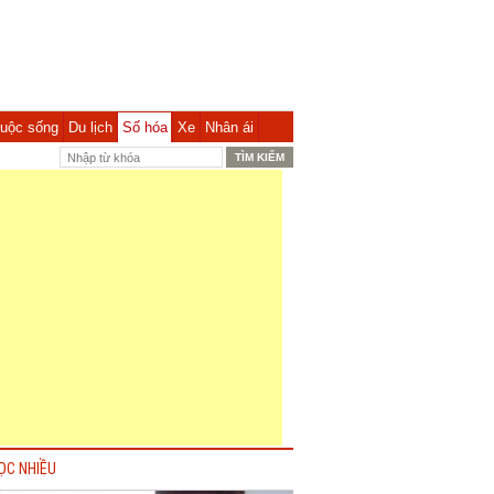
uộc sống
Du lịch
Số hóa
Xe
Nhân ái
ỌC NHIỀU