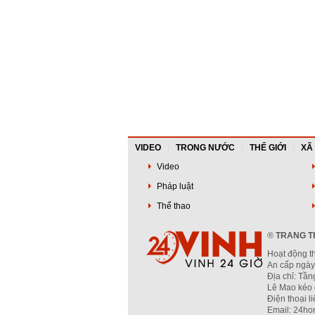
VIDEO
TRONG NƯỚC
THẾ GIỚI
XÃ
Video
Pháp luật
Thể thao
®
TRANG TH
Hoạt động t
An cấp ngày
Địa chỉ: Tầ
Lê Mao kéo 
Điện thoại l
Email: 24ho