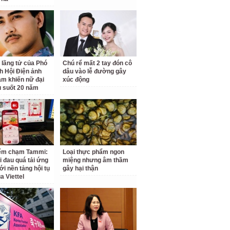
 lãng tử của Phó
Chú rể mất 2 tay đón cô
ch Hội Điện ảnh
dâu vào lễ đường gây
am khiến nữ đại
xúc động
u suốt 20 năm
iểm chạm Tammi:
Loại thực phẩm ngon
i đau quá tải ứng
miệng nhưng âm thầm
ới nền tảng hội tụ
gây hại thận
a Viettel