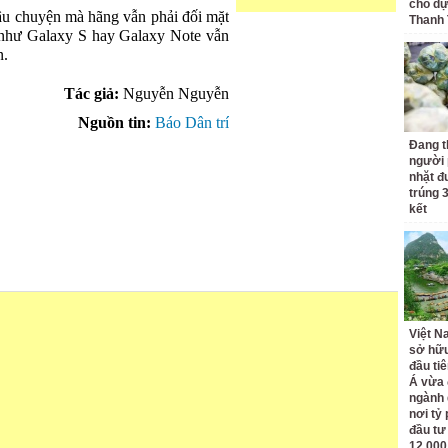
cho dự
âu chuyện mà hãng vẫn phải đối mặt
Thanh
 như Galaxy S hay Galaxy Note vẫn
n.
Tác giả:
Nguyễn Nguyễn
Nguồn tin:
Báo Dân trí
Đang t
người 
nhặt đ
trúng 
kết
Việt N
sở hữu
đầu ti
Á vừa
ngành d
nơi tỷ
đầu tư
12.000