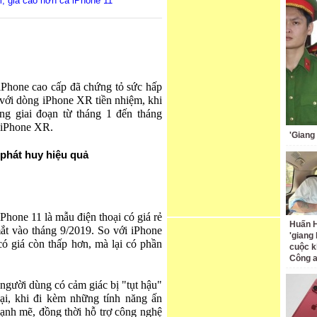
, giá cao hơn cả iPhone 11
 iPhone cao cấp đã chứng tỏ sức hấp
 với dòng iPhone XR tiền nhiệm, khi
ong giai đoạn từ tháng 1 đến tháng
a iPhone XR.
'Giang
 phát huy hiệu quả
Phone 11 là mẫu điện thoại có giá rẻ
Huấn H
ắt vào tháng 9/2019. So với iPhone
'giang
ó giá còn thấp hơn, mà lại có phần
cuộc k
Công 
người dùng có cảm giác bị "tụt hậu"
ại, khi đi kèm những tính năng ấn
nh mẽ, đồng thời hỗ trợ công nghệ