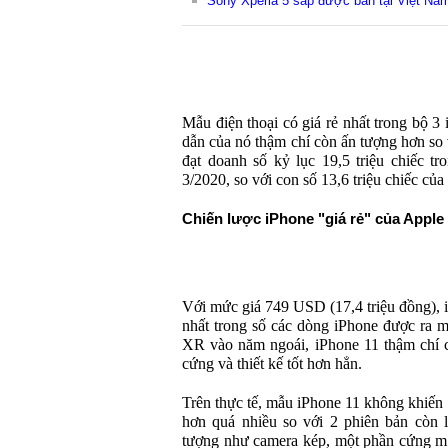
Sony Xperia 5 sắp được bán tại Việt Nam
Mẫu điện thoại có giá rẻ nhất trong bộ 3
dẫn của nó thậm chí còn ấn tượng hơn so
đạt doanh số kỷ lục 19,5 triệu chiếc tr
3/2020, so với con số 13,6 triệu chiếc củ
Chiến lược iPhone "giá rẻ" của Apple
Với mức giá 749 USD (17,4 triệu đồng), i
nhất trong số các dòng iPhone được ra m
XR vào năm ngoái, iPhone 11 thậm chí c
cứng và thiết kế tốt hơn hẳn.
Trên thực tế, mẫu iPhone 11 không khiến 
hơn quá nhiều so với 2 phiên bản còn l
tượng như camera kép, một phần cứng mạ