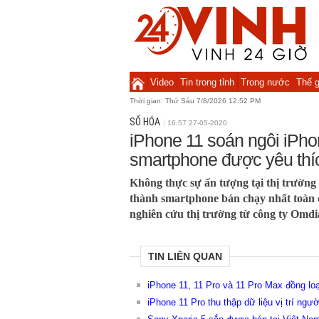
Video
Tin trong tỉnh
Trong nước
Thế g
Thời gian:
Thứ Sáu 7/8/2026 12:52 PM
SỐ HÓA
16:57 27-05-2020
iPhone 11 soán ngôi iPho
smartphone được yêu thí
Không thực sự ấn tượng tại thị trường
thành smartphone bán chạy nhất toàn 
nghiên cứu thị trường từ công ty Omdi
TIN LIÊN QUAN
iPhone 11, 11 Pro và 11 Pro Max đồng loạ
iPhone 11 Pro thu thập dữ liệu vị trí ng