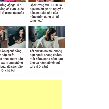
 rúng động: Liên
Bộ trưởng VHTT&DL lo
Bóng đá Hàn Quốc
ngại nhiều giá trị nguyên
ối lộ trọng tài quốc
gốc, nét đặc sắc của
nông thôn đang bị "bê
tông hóa"
n ào bị chê tăng
Tôi chỉ xin bố mẹ chồng
ợ sắp cưới
ngủ ngoài phòng khách
o khoe body săn
một đêm, sáng hôm sau
sexy trong phòng
ông bà xách đồ về quê,
isual đủ sức dập
tôi sai ở đâu?
 lời chê bai