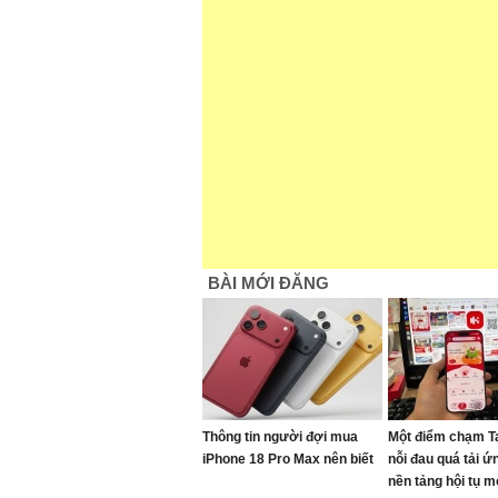
BÀI MỚI ĐĂNG
Thông tin người đợi mua
Một điểm chạm T
iPhone 18 Pro Max nên biết
nỗi đau quá tải ứ
nền tảng hội tụ m