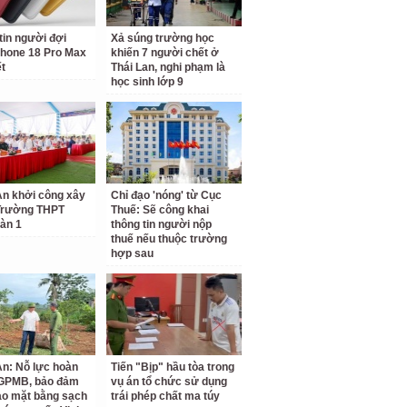
tin người đợi
Xả súng trường học
hone 18 Pro Max
khiến 7 người chết ở
ết
Thái Lan, nghi phạm là
học sinh lớp 9
n khởi công xây
Chỉ đạo 'nóng' từ Cục
Trường THPT
Thuế: Sẽ công khai
àn 1
thông tin người nộp
thuế nếu thuộc trường
hợp sau
n: Nỗ lực hoàn
Tiến "Bịp" hầu tòa trong
 GPMB, bảo đảm
vụ án tổ chức sử dụng
ao mặt bằng sạch
trái phép chất ma túy