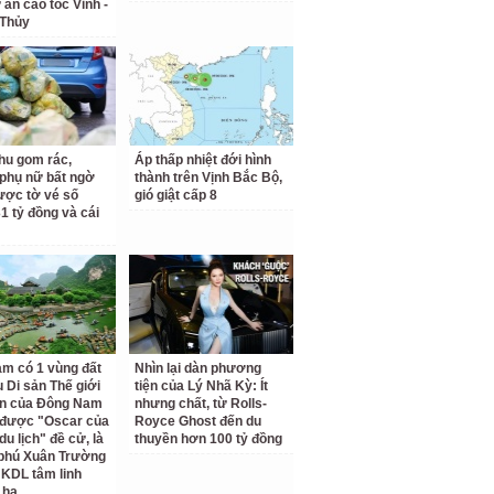
 án cao tốc Vinh -
 Thủy
hu gom rác,
Áp thấp nhiệt đới hình
phụ nữ bất ngờ
thành trên Vịnh Bắc Bộ,
ược tờ vé số
gió giật cấp 8
31 tỷ đồng và cái
am có 1 vùng đất
Nhìn lại dàn phương
 Di sản Thế giới
tiện của Lý Nhã Kỳ: Ít
ên của Đông Nam
nhưng chất, từ Rolls-
 được "Oscar của
Royce Ghost đến du
u lịch" đề cử, là
thuyền hơn 100 tỷ đồng
 phú Xuân Trường
 KDL tâm linh
 ha