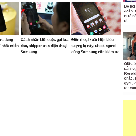
Bê bối
đoàn 
bị tố h
tế
ợc dùng
Cách nhận biết cuộc gọi lừa
Điện thoại xuất hiện biểu
' nhất miễn
đảo, shipper trên điện thoại
tượng lạ này, tất cả người
Samsung
dùng Samsung cần kiểm tra
cài đặt của mình
Giữa ồ
cân, v
Ronald
chắc, 
gym, v
tắt mọi