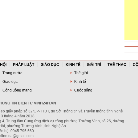
 HỘI
PHÁP LUẬT
GIÁO DỤC
KINH TẾ
GIẢI TRÍ
THỂ THAO
CỘ
Trong nước
Thế giới
Giáo dục
Kinh tế
Cộng đồng mạng
Cuộc sống
ÔNG TIN ĐIỆN TỬ VINH24H.VN
heo giấy phép số 32/GP-TTĐT, do Sở Thông tin và Truyền thông tỉnh Nghệ
 3 tháng 4 năm 2018
ng 4, Trung tâm Cung ứng dịch vụ công phường Trường Vinh, số 26, đường
dài, phường Trường Vinh, tỉnh Nghệ An
iên hệ: 0945.795.560
nline.na@gmail.com