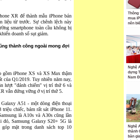
Thông 
iPhone XR để thành mẫu iPhone bán
mua iP
n liệu từ trước. Sự chênh lệch này
nên bi
rường smartphone toàn cầu không bị
khiến doanh số sụt giảm.
cũng thành công ngoài mong đợi
Nghệ A
dựng 
ao gồm iPhone XS và XS Max thậm
Nam Đ
ất của Q1/2019. Tuy nhiên năm nay,
 lượt "đánh chiếm" vị trí thứ 6 và
R vẫn đứng vững ở vị trí thứ 5.
 Galaxy A51 - một dòng điện thoại
triệu chiếc, bám rất sát iPhone 11.
 Samsung là A10s và A30s cũng lần
khi đó, Samsung Galaxy S20+ 5G là
Nghệ A
 góp mặt trong danh sách top 10
thành
bàn gi