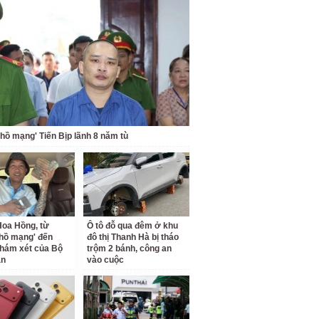
 hồ mạng' Tiến Bịp lãnh 8 năm tù
oa Hồng, từ
Ô tô đỗ qua đêm ở khu
 hồ mạng' đến
đô thị Thanh Hà bị tháo
hám xét của Bộ
trộm 2 bánh, công an
an
vào cuộc