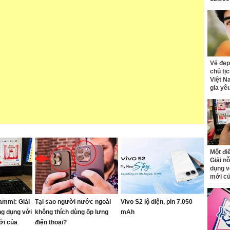
Vẻ đẹp
chủ tị
Việt N
gia yê
Một đ
Giải nỗ
dụng v
mới củ
ammi: Giải
Tại sao người nước ngoài
Vivo S2 lộ diện, pin 7.050
ng dụng với
không thích dùng ốp lưng
mAh
ới của
điện thoại?