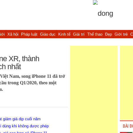
iới
Xã hội
Pháp luật
Giáo dục
Kinh tế
Giải trí
Thể thao
Đẹp
Giới trẻ
C
ne XR, thành
ch nhất
 Việt Nam, song iPhone 11 đã trở
cầu trong Q1/2020, theo một
a.
t giảm giá dịp cuối năm
ười dùng khi không được phép
BÀI Đ