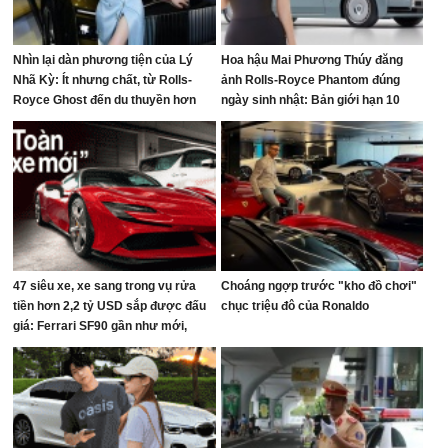
Nhìn lại dàn phương tiện của Lý
Hoa hậu Mai Phương Thúy đăng
Nhã Kỳ: Ít nhưng chất, từ Rolls-
ảnh Rolls-Royce Phantom đúng
Royce Ghost đến du thuyền hơn
ngày sinh nhật: Bản giới hạn 10
100 tỷ đồng
chiếc toàn cầu, giá quy đổi gần 68
tỷ đồng
47 siêu xe, xe sang trong vụ rửa
Choáng ngợp trước "kho đồ chơi"
tiền hơn 2,2 tỷ USD sắp được đấu
chục triệu đô của Ronaldo
giá: Ferrari SF90 gần như mới,
Rolls-Royce xếp hàng dài