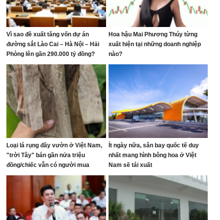
Vì sao đề xuất tăng vốn dự án
Hoa hậu Mai Phương Thúy từng
đường sắt Lào Cai – Hà Nội – Hải
xuất hiện tại những doanh nghiệp
Phòng lên gần 290.000 tỷ đồng?
nào?
Loại lá rụng đầy vườn ở Việt Nam,
Ít ngày nữa, sân bay quốc tế duy
"trời Tây" bán gần nửa triệu
nhất mang hình bông hoa ở Việt
đồng/chiếc vẫn có người mua
Nam sẽ tái xuất