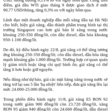
USD, tương đương 0,13% so với ngày hôm qua. Cùng thời
điểm, giá dầu WTI giao tháng 9 được giao dịch ở mức
90,77 USD/thùng, tăng 0,3% so với ngày hôm qua.
Lãnh đạo một doanh nghiệp đầu mối xăng dầu tại Hà Nội
cho biết, hiện giá xăng, dầu thành phẩm trung bình tại thị
trường Singapore cao hơn giá bán lẻ xăng trong nước
khoảng 250-350 đồng/lít, còn dầu diesel, dầu hỏa khoảng
950-1.100 đồng/lít.
Do đó, kỳ điều hành ngày 22/8, giá xăng có thể tăng tương
ứng khoảng 250-350 đồng/lít; còn dầu diesel, dầu hỏa tăng
mạnh khoảng gần 1.000 đồng/lít. Trường hợp cơ quan quản
lý giảm trích hoặc tăng chi quỹ bình ổn, giá xăng có thể
tăng ít hơn hoặc giữ nguyên.
Nếu đúng như dự báo, giá các mặt hàng xăng trong nước sẽ
tăng trở lại sau 5 lần 'hạ nhiệt' liên tiếp, đưa giá xăng lên lại
mức 24.000-25.000 đồng/lít.
Trong phiên điều hành ngày 11/8, giá xăng E5 RON 92
trong nước giảm 900 đồng/lít còn 23.720 đồng/lít, xăng
RON 95 giảm 940 đồng/lít còn 24.660 đồng/lít, dầu diesel