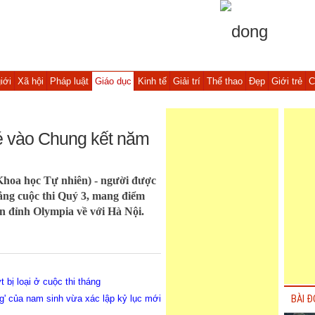
iới
Xã hội
Pháp luật
Giáo dục
Kinh tế
Giải trí
Thể thao
Đẹp
Giới trẻ
C
vé vào Chung kết năm
hoa học Tự nhiên) - người được
hắng cuộc thi Quý 3, mang điểm
ên đỉnh Olympia về với Hà Nội.
bị loại ở cuộc thi tháng
ng' của nam sinh vừa xác lập kỷ lục mới
BÀI Đ