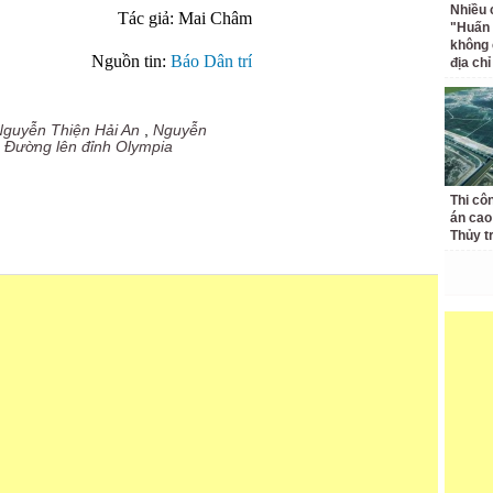
Nhiều 
Tác giả: Mai Châm
"Huấn
không 
Nguồn tin:
Báo Dân trí
địa ch
Nguyễn Thiện Hải An
,
Nguyễn
,
Đường lên đỉnh Olympia
Thi cô
án cao
Thủy t