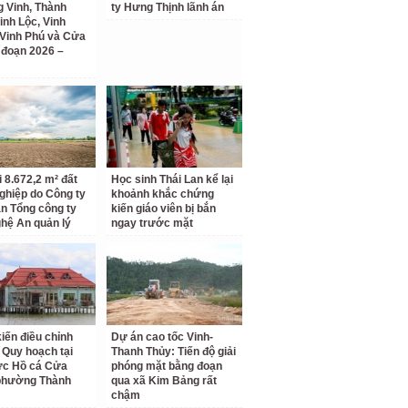
 Vinh, Thành
ty Hưng Thịnh lãnh án
inh Lộc, Vinh
Vinh Phú và Cửa
i đoạn 2026 –
i 8.672,2 m² đất
Học sinh Thái Lan kể lại
ghiệp do Công ty
khoảnh khắc chứng
n Tổng công ty
kiến giáo viên bị bắn
hệ An quản lý
ngay trước mặt
kiến điều chỉnh
Dự án cao tốc Vinh-
 Quy hoạch tại
Thanh Thủy: Tiến độ giải
ực Hồ cá Cửa
phóng mặt bằng đoạn
phường Thành
qua xã Kim Bảng rất
chậm