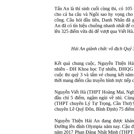
Tấn An là thí sinh cuối cùng thi, có 105
cho cả ba câu và Ngôi sao hy vọng cho
công. Câu hỏi đầu tiên, Danh Nhân đã g
An đã có tín hiệu chuông nhanh nhất để c
lên 325 điểm vừa đủ để vượt qua Viết Hà.
Hải An giành chức vô địch Quý 3 
Kết quả chung cuộc, Nguyễn Thiện H
nhiên - ĐH Khoa học Tự nhiên, ĐHQG H
cuộc thi quý 3 và tấm vé chung kết nă
thời mang điểm cầu truyền hình trực tiếp
Nguyễn Viết Hà (THPT Hoàng Mai, Nghệ
đầu chỉ 5 điểm, ngậm ngùi về nhì. Cùng
(THPT chuyên Lý Tự Trọng, Cần Thơ)
chuyên Lê Quý Đôn, Bình Định) 75 điểm
Nguyễn Thiện Hải An đang được khán g
Đường lên đỉnh Olympia năm nay. Cậu đ
năm 2017 Phan Đăng Nhật Minh (THPT Hả