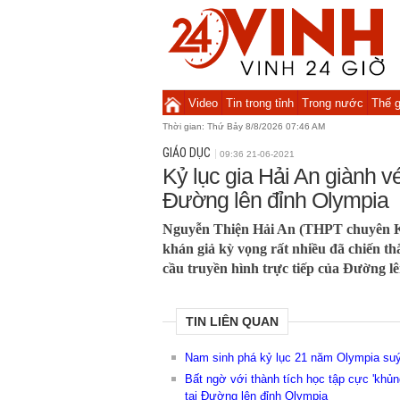
Video
Tin trong tỉnh
Trong nước
Thế g
Thời gian:
Thứ Bảy 8/8/2026 07:46 AM
GIÁO DỤC
09:36 21-06-2021
Kỷ lục gia Hải An giành 
Đường lên đỉnh Olympia
Nguyễn Thiện Hải An (THPT chuyên K
khán giả kỳ vọng rất nhiều đã chiến t
cầu truyền hình trực tiếp của Đường l
TIN LIÊN QUAN
Nam sinh phá kỷ lục 21 năm Olympia suýt 
Bất ngờ với thành tích học tập cực 'khủ
tại Đường lên đỉnh Olympia