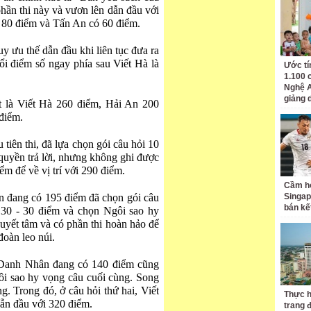
hần thi này và vươn lên dẫn đầu với
80 điểm và Tấn An có 60 điểm.
uy ưu thế dẫn đầu khi liên tục đưa ra
i điểm số ngay phía sau Viết Hà là
Ước tí
1.100 
Nghệ A
giảng 
ượt là Viết Hà 260 điểm, Hải An 200
điểm.
u tiên thi, đã lựa chọn gói câu hỏi 10
 quyền trả lời, nhưng không ghi được
ểm để về vị trí với 290 điểm.
Cầm hò
An đang có 195 điểm đã chọn gói câu
Singap
bán kế
- 30 - 30 điểm và chọn Ngôi sao hy
quyết tâm và có phần thi hoàn hảo để
đoàn leo núi.
Danh Nhân đang có 140 điểm cũng
gôi sao hy vọng câu cuối cùng. Song
. Trong đó, ở câu hỏi thứ hai, Viết
Thực h
 dẫn đầu với 320 điểm.
trang 