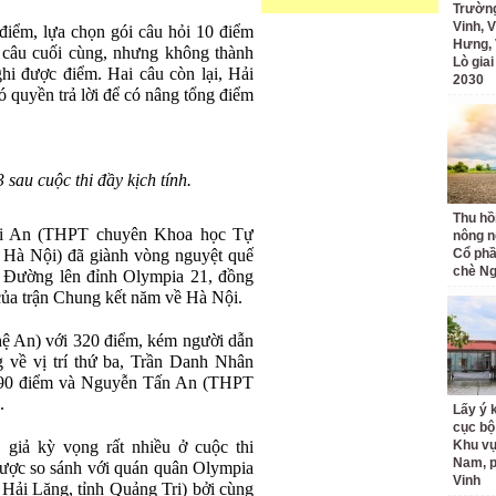
Trường
Vinh, V
 điểm, lựa chọn gói câu hỏi 10 điểm
Hưng, 
 câu cuối cùng, nhưng không thành
Lò gia
hi được điểm. Hai câu còn lại, Hải
2030
ó quyền trả lời để có nâng tổng điểm
sau cuộc thi đầy kịch tính.
Thu hồ
ải An (THPT chuyên Khoa học Tự
nông n
à Nội) đã giành vòng nguyệt quế
Cổ phầ
chè Ng
m Đường lên đỉnh Olympia 21, đồng
 của trận Chung kết năm về Hà Nội.
 An) với 320 điểm, kém người dẫn
 về vị trí thứ ba, Trần Danh Nhân
 90 điểm và Nguyễn Tấn An (THPT
.
Lấy ý 
cục bộ
iả kỳ vọng rất nhiều ở cuộc thi
Khu v
Nam, 
ược so sánh với quán quân Olympia
Vinh
i Lăng, tỉnh Quảng Trị) bởi cùng