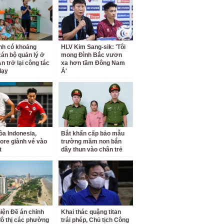
nh có khoảng
HLV Kim Sang-sik: 'Tôi
cán bộ quản lý ở
mong Đình Bắc vươn
n trở lại công tác
xa hơn tầm Đông Nam
dạy
Á'
a Indonesia,
Bắt khẩn cấp bảo mẫu
ore giành vé vào
trường mầm non bắn
t
dây thun vào chân trẻ
iện Đề án chỉnh
Khai thác quặng titan
đô thị các phường
trái phép, Chủ tịch Công