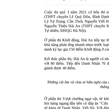
Cuộc thi quý 3 năm 2021 có bốn thí s
(THPT chuyên Lê Quý Đôn, Bình Định
Lý Tự Trọng, Cần Thơ), Nguyễn Viết 
Nguyễn Thiện Hải An (THPT chuyên K
Tự nhiên, ĐHQG Hà Nội).
Ở phần thi Khởi động, Hải An tiếp tục t
khả năng phản ứng nhanh nhẹn trước loạt
danh kỷ lục gia 150 điểm Khởi động ở cuộ
Kết thúc phần thi, Hải An là người có nh
với 80 điểm. Tiếp đến Danh Nhân 70 đ
giành được 40 điểm.
Những cái ôm và chia sẻ hữu nghị của c
thẳng
Ở phần thi Vượt chướng ngại vật, từ kh
hỏi hàng ngang đầu tiên có đáp án "Cứu n
từ khóa từ Danh Nhân, Viết Hà. Với đáp