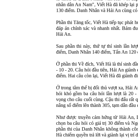
nhân dân An Nam", Viết Hà đã khép lại p
130 điểm. Danh Nhân và Hải An cùng có 
Phần thi Tăng tốc, Viết Hà tiếp tục phát h
đáp án chính xác và nhanh nhất. Bám đuổ
Hải An.
Sau phần thi này, thứ tự thí sinh lần l
điểm, Danh Nhân 140 điểm, Tấn An 120 
Ở phần thi Về đích, Viết Hà là thí sinh đầ
- 10 - 20. Câu hỏi đầu tiên, Hải An giành
điểm. Hai câu còn lại, Viết Hà đã giành đi
Ở trong tâm thế bị đối thủ vượt xa, Hải 
hỏi khó gồm ba câu hỏi lần lượt là 20 
vọng cho câu cuối cùng. Cậu thi đấu rất 
nâng số điểm lên thành 305, tạm dẫn đầu 
Như được truyền cảm hứng từ Hải An, 
chọn ba câu hỏi có giá trị 30 điểm và N
phần thi của Danh Nhân không thành công
Hà chiếm quyền trả lời và giành lại vị trí