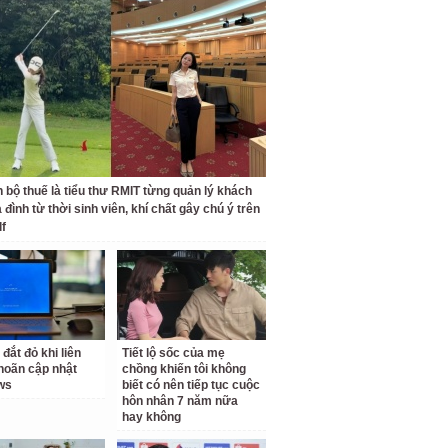
 bộ thuế là tiểu thư RMIT từng quản lý khách
 đình từ thời sinh viên, khí chất gây chú ý trên
lf
 đắt đỏ khi liên
Tiết lộ sốc của mẹ
 hoãn cập nhật
chồng khiến tôi không
ws
biết có nên tiếp tục cuộc
hôn nhân 7 năm nữa
hay không