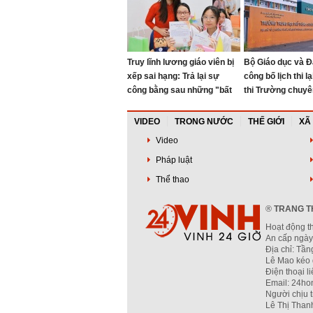
Truy lĩnh lương giáo viên bị
Bộ Giáo dục và Đ
xếp sai hạng: Trả lại sự
công bố lịch thi l
công bằng sau những "bất
thi Trường chuyê
cập"
Quang
VIDEO
TRONG NƯỚC
THẾ GIỚI
XÃ
Video
Pháp luật
Thể thao
®
TRANG TH
Hoạt động t
An cấp ngày
Địa chỉ: Tầ
Lê Mao kéo 
Điện thoại l
Email: 24ho
Người chịu 
Lê Thị Than