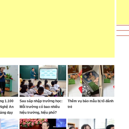
ng 1.100
Sau sáp nhập trường học:
Thêm vụ bảo mẫu bị tố đánh
 Nghệ An
Mỗi trường có bao nhiêu
trẻ
giảng dạy
hiệu trưởng, hiệu phó?