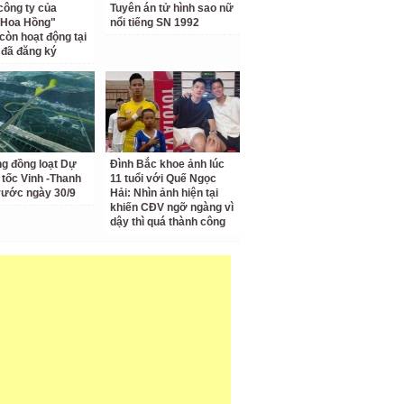
công ty của
Tuyên án tử hình sao nữ
 Hoa Hồng"
nổi tiếng SN 1992
còn hoạt động tại
ỉ đã đăng ký
ng đồng loạt Dự
Đình Bắc khoe ảnh lúc
 tốc Vinh -Thanh
11 tuổi với Quế Ngọc
rước ngày 30/9
Hải: Nhìn ảnh hiện tại
khiến CĐV ngỡ ngàng vì
dậy thì quá thành công