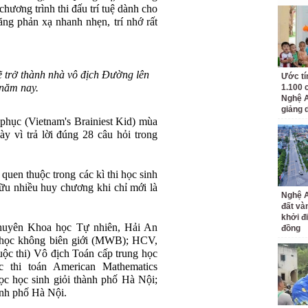
hương trình thi đấu trí tuệ dành cho
ăng phản xạ nhanh nhẹn, trí nhớ rất
sẽ trở thành nhà vô địch Đường lên
Ước tí
năm nay.
1.100 
Nghệ A
giảng 
hục (Vietnam's Brainiest Kid) mùa
ày vì trả lời đúng 28 câu hỏi trong
uen thuộc trong các kì thi học sinh
ữu nhiều huy chương khi chỉ mới là
Nghệ A
đất và
khởi đ
huyên Khoa học Tự nhiên, Hải An
đồng
học không biên giới (MWB); HCV,
cuộc thi) Vô địch Toán cấp trung học
hi toán American Mathematics
 học sinh giỏi thành phố Hà Nội;
ành phố Hà Nội.