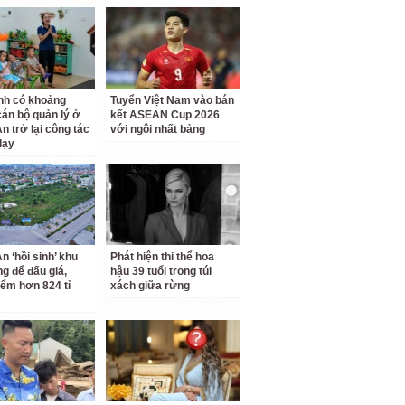
nh có khoảng
Tuyển Việt Nam vào bán
cán bộ quản lý ở
kết ASEAN Cup 2026
n trở lại công tác
với ngôi nhất bảng
dạy
n ‘hồi sinh’ khu
Phát hiện thi thể hoa
ng để đấu giá,
hậu 39 tuổi trong túi
iểm hơn 824 tỉ
xách giữa rừng