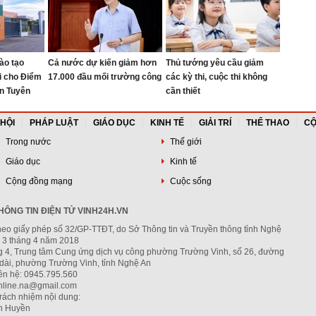
ào tạo
Cả nước dự kiến giảm hơn
Thủ tướng yêu cầu giảm
ại cho Điểm
17.000 đầu mối trường công
các kỳ thi, cuộc thi không
n Tuyên
cần thiết
 HỘI
PHÁP LUẬT
GIÁO DỤC
KINH TẾ
GIẢI TRÍ
THỂ THAO
CỘ
Trong nước
Thế giới
Giáo dục
Kinh tế
Cộng đồng mạng
Cuộc sống
ÔNG TIN ĐIỆN TỬ VINH24H.VN
heo giấy phép số 32/GP-TTĐT, do Sở Thông tin và Truyền thông tỉnh Nghệ
 3 tháng 4 năm 2018
ng 4, Trung tâm Cung ứng dịch vụ công phường Trường Vinh, số 26, đường
dài, phường Trường Vinh, tỉnh Nghệ An
iên hệ: 0945.795.560
nline.na@gmail.com
trách nhiệm nội dung:
h Huyền