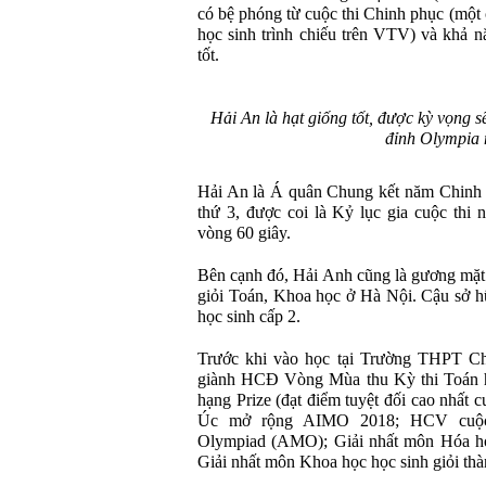
có bệ phóng từ cuộc thi Chinh phục (một c
học sinh trình chiếu trên VTV) và khả n
tốt.
Hải An là hạt giống tốt, được kỳ vọng 
đỉnh Olympia 
Hải An là Á quân Chung kết năm Chinh p
thứ 3, được coi là Kỷ lục gia cuộc thi n
vòng 60 giây.
Bên cạnh đó, Hải Anh cũng là gương mặt q
giỏi Toán, Khoa học ở Hà Nội. Cậu sở h
học sinh cấp 2.
Trước khi vào học tại Trường THPT C
giành HCĐ Vòng Mùa thu Kỳ thi Toán 
hạng Prize (đạt điểm tuyệt đối cao nhất 
Úc mở rộng AIMO 2018; HCV cuộc t
Olympiad (AMO); Giải nhất môn Hóa học
Giải nhất môn Khoa học học sinh giỏi th