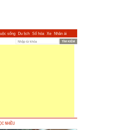
uộc sống
Du lịch
Số hóa
Xe
Nhân ái
ỌC NHIỀU