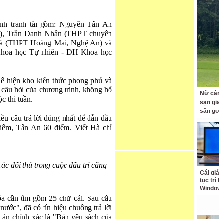
inh tranh tài gồm: Nguyễn Tấn An
), Trần Danh Nhân (THPT chuyên
Hà (THPT Hoàng Mai, Nghệ An) và
hoa học Tự nhiên - ĐH Khoa học
hể hiện kho kiến thức phong phú và
 câu hỏi của chương trình, không hổ
Nữ cán
c thi tuần.
sạn gia
sân go
iều câu trả lời đúng nhất để dẫn đầu
iểm, Tấn An 60 điểm. Viết Hà chỉ
ác đối thủ trong cuộc đấu trí căng
Cái giá
tục trì
Windo
óa cần tìm gồm 25 chữ cái. Sau câu
ước", đã có tín hiệu chuông trả lời
 án chính xác là "Bản yêu sách của