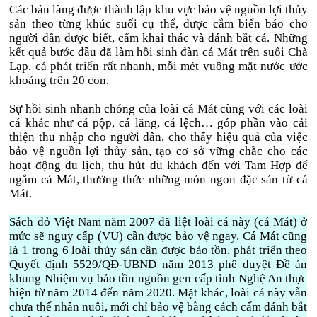
Các bản làng được thành lập khu vực bảo vệ nguồn lợi thủy
sản theo từng khúc suối cụ thể, được cắm biển báo cho
người dân được biết, cấm khai thác và đánh bắt cá. Những
kết quả bước đầu đã làm hồi sinh đàn cá Mát trên suối Chà
Lạp, cá phát triển rất nhanh, mỗi mét vuông mặt nước ước
khoảng trên 20 con.
Sự hồi sinh nhanh chóng của loài cá Mát cùng với các loài
cá khác như cá pộp, cá lăng, cá lệch… góp phần vào cải
thiện thu nhập cho người dân, cho thấy hiệu quả của việc
bảo vệ nguồn lợi thủy sản, tạo cơ sở vững chắc cho các
hoạt động du lịch, thu hút du khách đến với Tam Hợp để
ngắm cá Mát, thưởng thức những món ngon đặc sản từ cá
Mát.
Sách đỏ Việt Nam năm 2007 đã liệt loài cá này (cá Mát) ở
mức sẽ nguy cấp (VU) cần được bảo vệ ngay. Cá Mát cũng
là 1 trong 6 loài thủy sản cần được bảo tồn, phát triển theo
Quyết định 5529/QĐ-UBND năm 2013 phê duyệt Đề án
khung Nhiệm vụ bảo tồn nguồn gen cấp tỉnh Nghệ An thực
hiện từ năm 2014 đến năm 2020. Mặt khác, loài cá này vẫn
chưa thể nhân nuôi, mới chỉ bảo vệ bằng cách cấm đánh bắt