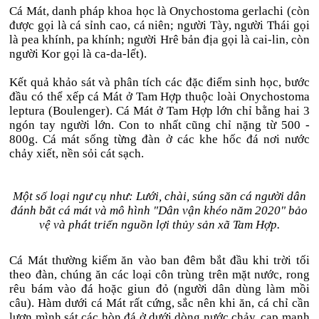
Cá Mát, danh pháp khoa học là Onychostoma gerlachi (còn
được gọi là cá sỉnh cao, cá niên; người Tày, người Thái gọi
là pea khính, pa khính; người Hrê bản địa gọi là cai-lin, còn
người Kor gọi là ca-da-lết).
Kết quả khảo sát và phân tích các đặc điểm sinh học, bước
đầu có thể xếp cá Mát ở Tam Hợp thuộc loài Onychostoma
leptura (Boulenger). Cá Mát ở Tam Hợp lớn chỉ bằng hai 3
ngón tay người lớn. Con to nhất cũng chỉ nặng từ 500 -
800g. Cá mát sống từng đàn ở các khe hốc đá nơi nước
chảy xiết, nền sỏi cát sạch.
Một số loại ngư cụ như: Lưới, chài, súng săn cá người dân
đánh bắt cá mát và mô hình "Dân vận khéo năm 2020" bảo
vệ và phát triển nguồn lợi thủy sản xã Tam Hợp.
Cá Mát thường kiếm ăn vào ban đêm bắt đầu khi trời tối
theo đàn, chúng ăn các loại côn trùng trên mặt nước, rong
rêu bám vào đá hoặc giun đỏ (người dân dùng làm mồi
câu). Hàm dưới cá Mát rất cứng, sắc nên khi ăn, cá chỉ cần
lượn mình sát các hòn đá ở dưới dòng nước chảy, cạp mạnh