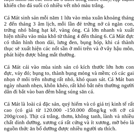
khiến cho đá suối có nhiều vết nhỏ màu trắng.
Cá Mát sinh sản mỗi năm 1 lứa vào mùa xuân khoảng tháng
2 đến tháng 3 âm lịch, mỗi lần đẻ trứng nở cả ngàn con,
trứng nhỏ bằng hạt kê, vàng óng. Cá lớn nhanh và xuất
hiện nhiều vào mùa khô từ tháng 4 đến tháng 6. Cá Mát đực
có thân hình thon dài, lưng đen, bụng hóp, khi cá thành
thục sẽ xuất hiện các nốt sần ở môi trên và ở vây hậu môn,
phát hiện được bằng mắt thường.
Cá Mát cái vào mùa sinh sản có kích thước lớn hơn con
đực, vảy đỏ; bụng to, thành bụng mỏng và mềm; có các gai
nhọn ở môi trên nhưng rất nhỏ, khó quan sát. Cá Mát ban
ngày nhanh nhẹn, khôn khéo, rất khó bắt nên thường người
dân đi bắt vào ban đêm bằng súng săn cá.
Cá Mát là loài cá đặc sản, quý hiếm và có giá trị kinh tế rất
cao (có giá từ 120.000 -150.000 đồng/kg với cỡ cá
200g/con). Thịt cá trắng, thơm, không tanh, lành và nhiều
chất dinh dưỡng, xương cá rất cứng và ít xương, mỡ béo là
nguồn thức ăn bổ dưỡng được nhiều người ưa thích.