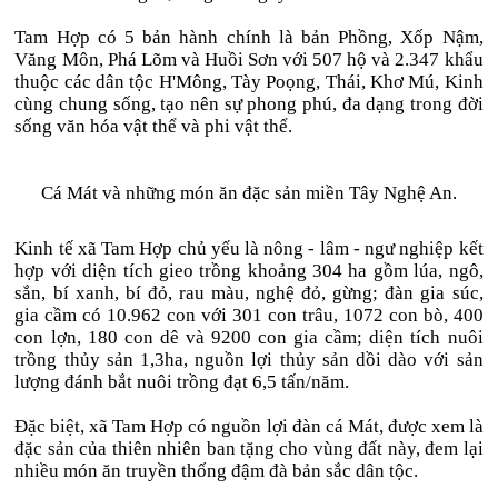
Tam Hợp có 5 bản hành chính là bản Phồng, Xốp Nậm,
Văng Môn, Phá Lõm và Huồi Sơn với 507 hộ và 2.347 khẩu
thuộc các dân tộc H'Mông, Tày Poọng, Thái, Khơ Mú, Kinh
cùng chung sống, tạo nên sự phong phú, đa dạng trong đời
sống văn hóa vật thể và phi vật thể.
Cá Mát và những món ăn đặc sản miền Tây Nghệ An.
Kinh tế xã Tam Hợp chủ yếu là nông - lâm - ngư nghiệp kết
hợp với diện tích gieo trồng khoảng 304 ha gồm lúa, ngô,
sắn, bí xanh, bí đỏ, rau màu, nghệ đỏ, gừng; đàn gia súc,
gia cầm có 10.962 con với 301 con trâu, 1072 con bò, 400
con lợn, 180 con dê và 9200 con gia cầm; diện tích nuôi
trồng thủy sản 1,3ha, nguồn lợi thủy sản dồi dào với sản
lượng đánh bắt nuôi trồng đạt 6,5 tấn/năm.
Đặc biệt, xã Tam Hợp có nguồn lợi đàn cá Mát, được xem là
đặc sản của thiên nhiên ban tặng cho vùng đất này, đem lại
nhiều món ăn truyền thống đậm đà bản sắc dân tộc.