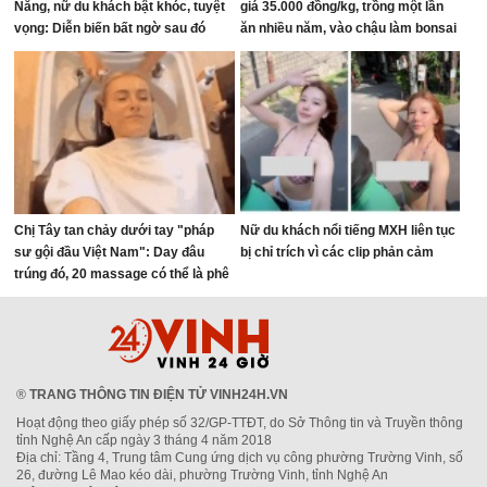
Nẵng, nữ du khách bật khóc, tuyệt
giá 35.000 đồng/kg, trồng một lần
vọng: Diễn biến bất ngờ sau đó
ăn nhiều năm, vào chậu làm bonsai
giúp chiêu tài
Chị Tây tan chảy dưới tay "pháp
Nữ du khách nổi tiếng MXH liên tục
sư gội đầu Việt Nam": Day đâu
bị chỉ trích vì các clip phản cảm
trúng đó, 20 massage có thể là phê
nhất cuộc đời!
®
TRANG THÔNG TIN ĐIỆN TỬ VINH24H.VN
Hoạt động theo giấy phép số 32/GP-TTĐT, do Sở Thông tin và Truyền thông
tỉnh Nghệ An cấp ngày 3 tháng 4 năm 2018
Địa chỉ: Tầng 4, Trung tâm Cung ứng dịch vụ công phường Trường Vinh, số
26, đường Lê Mao kéo dài, phường Trường Vinh, tỉnh Nghệ An