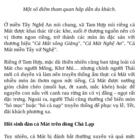
Một số điểm tham quan hấp dẫn du khách.
Ở miền Tây Nghệ An nói chung, xã Tam Hợp nói riêng cá
Mát được khai thác từ các khe, suối ở thượng nguồn nên có
vị thơm ngon riêng, trở thành các món ăn đặc sản với
thương hiệu "
Cá Mát sông Giăng
", "
Cá Mát Nghệ An
", "Cá
Mát miền Tây xứ Nghệ".
Riêng ở Tam Hợp, mặc dù thiên nhiên cùng ban tặng loài cá
Mát cho người Mông, Khơ Mú… nhưng chính người Thái
mới có duyên và làm nên truyền thống ẩm thực cá Mát với
nhiều món ăn thơm ngon nức tiếng. Cá Mát được nướng
giòn chấm chẻo (muối hạt, ớt xanh, mắc khén) hoặc để
nguyên con nấu với canh rau rừng ăn có vị đắng - ngọt rất
đặc trưng. Ngoài ra, người Thái cũng thường chế biến món
"hỏ mọc" hoặc "hỏ cà nạp" truyền thống để phục vụ lễ, Tết,
đãi khách phương xa.
Hồi sinh đàn cá Mát trên dòng Chà Lạp
Tuy nhiên, cá Mát bị đánh bắt thường xuyên và quá mức