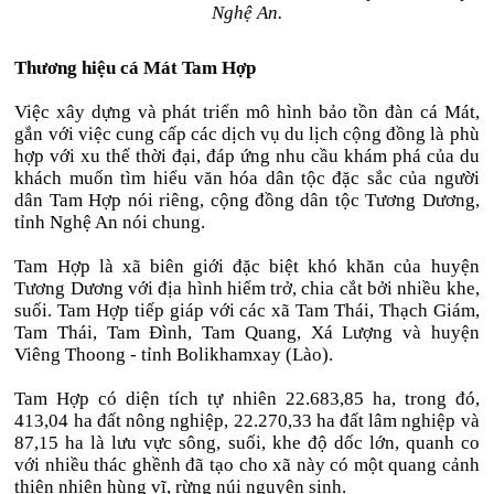
Nghệ An.
Thương hiệu cá Mát Tam Hợp
Việc xây dựng và phát triển mô hình bảo tồn đàn cá Mát,
gắn với việc cung cấp các dịch vụ du lịch cộng đồng là phù
hợp với xu thế thời đại, đáp ứng nhu cầu khám phá của du
khách muốn tìm hiểu văn hóa dân tộc đặc sắc của người
dân Tam Hợp nói riêng, cộng đồng dân tộc Tương Dương,
tỉnh Nghệ An nói chung.
Tam Hợp là xã biên giới đặc biệt khó khăn của huyện
Tương Dương với địa hình hiểm trở, chia cắt bởi nhiều khe,
suối. Tam Hợp tiếp giáp với các xã Tam Thái, Thạch Giám,
Tam Thái, Tam Đình, Tam Quang, Xá Lượng và huyện
Viêng Thoong - tỉnh Bolikhamxay (Lào).
Tam Hợp có diện tích tự nhiên 22.683,85 ha, trong đó,
413,04 ha đất nông nghiệp, 22.270,33 ha đất lâm nghiệp và
87,15 ha là lưu vực sông, suối, khe độ dốc lớn, quanh co
với nhiều thác ghềnh đã tạo cho xã này có một quang cảnh
thiên nhiên hùng vĩ, rừng núi nguyên sinh.