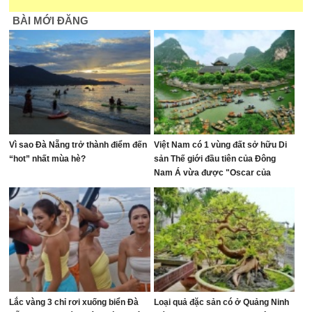
BÀI MỚI ĐĂNG
Vì sao Đà Nẵng trở thành điểm đến
Việt Nam có 1 vùng đất sở hữu Di
“hot” nhất mùa hè?
sản Thế giới đầu tiên của Đông
Nam Á vừa được "Oscar của
ngành du lịch" đề cử, là nơi tỷ phú
Xuân Trường đầu tư KDL tâm linh
12.000 ha
Lắc vàng 3 chỉ rơi xuống biển Đà
Loại quả đặc sản có ở Quảng Ninh