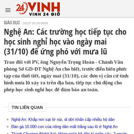
GIÁO DỤC
10:27 31-10-2020
Nghệ An: Các trường học tiếp tục cho
học sinh nghỉ học vào ngày mai
(31/10) để ứng phó với mưa lũ
Trao đổi với PV, ông Nguyễn Trọng Hoàn - Chánh Văn
phòng Sở GD-ĐT Nghệ An cho biết, trước diễn biến phức
tạp của thời tiết, ngày mai (31/10), các đơn vị căn cứ tình
hình mưa lũ xảy ra trên địa bàn, tiếp tục chủ động cho
phép học sinh nghỉ học để đảm bảo an toàn.
TIN LIÊN QUAN
Nghệ An: Khắp nơi sạt lở núi, di dời khẩn cấp nhiều hộ dân
Đàn gà 10.000 con của nông dân mất trắng sau lũ ở Nghệ An
Thanh Chương (Nghệ An): Hàng ngàn hộ dân bị ngập sâu, 2 người