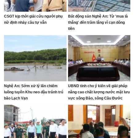
CSGT kịp thời giải cứu người phụ
Bất động sản Nghệ An: Từ 'mua là
nữ định nhảy cầu tự vẫn
thắng' đến trầm lắng vì cạn dòng
tiền
Nghệ An: Sớm xử lý lấn chiếm
UBND tỉnh cho ý kiến về giải pháp
luồng tuyến Khu neo đậu tránh trú
nâng cao chất lượng nước mặt lưu
bão Lạch Vạn
vực sông Đào, sông Cầu Đước