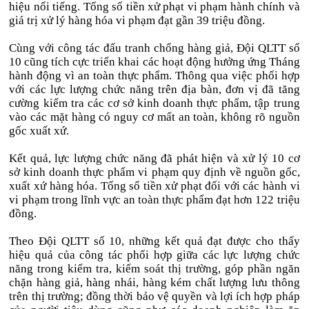
hiệu nổi tiếng. Tổng số tiền xử phạt vi phạm hành chính và
giá trị xử lý hàng hóa vi phạm đạt gần 39 triệu đồng.
Cùng với công tác đấu tranh chống hàng giả, Đội QLTT số
10 cũng tích cực triển khai các hoạt động hưởng ứng Tháng
hành động vì an toàn thực phẩm. Thông qua việc phối hợp
với các lực lượng chức năng trên địa bàn, đơn vị đã tăng
cường kiểm tra các cơ sở kinh doanh thực phẩm, tập trung
vào các mặt hàng có nguy cơ mất an toàn, không rõ nguồn
gốc xuất xứ.
Kết quả, lực lượng chức năng đã phát hiện và xử lý 10 cơ
sở kinh doanh thực phẩm vi phạm quy định về nguồn gốc,
xuất xứ hàng hóa. Tổng số tiền xử phạt đối với các hành vi
vi phạm trong lĩnh vực an toàn thực phẩm đạt hơn 122 triệu
đồng.
Theo Đội QLTT số 10, những kết quả đạt được cho thấy
hiệu quả của công tác phối hợp giữa các lực lượng chức
năng trong kiểm tra, kiểm soát thị trường, góp phần ngăn
chặn hàng giả, hàng nhái, hàng kém chất lượng lưu thông
trên thị trường; đồng thời bảo vệ quyền và lợi ích hợp pháp