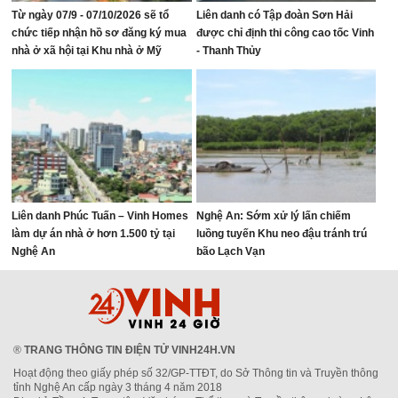
Từ ngày 07/9 - 07/10/2026 sẽ tổ
Liên danh có Tập đoàn Sơn Hải
chức tiếp nhận hồ sơ đăng ký mua
được chỉ định thi công cao tốc Vinh
nhà ở xã hội tại Khu nhà ở Mỹ
- Thanh Thủy
Thượng, phường Vinh Lộc
Liên danh Phúc Tuấn – Vinh Homes
Nghệ An: Sớm xử lý lấn chiếm
làm dự án nhà ở hơn 1.500 tỷ tại
luồng tuyến Khu neo đậu tránh trú
Nghệ An
bão Lạch Vạn
®
TRANG THÔNG TIN ĐIỆN TỬ VINH24H.VN
Hoạt động theo giấy phép số 32/GP-TTĐT, do Sở Thông tin và Truyền thông
tỉnh Nghệ An cấp ngày 3 tháng 4 năm 2018