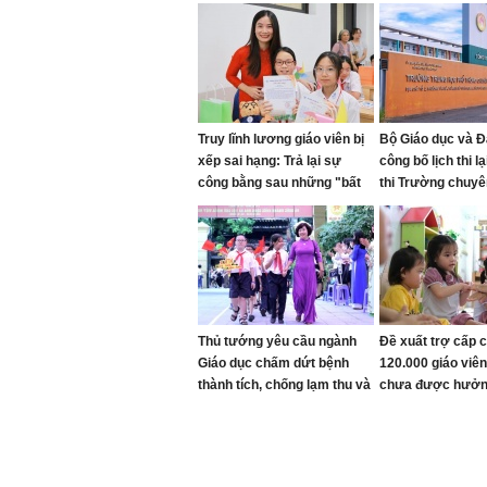
Truy lĩnh lương giáo viên bị
Bộ Giáo dục và Đ
xếp sai hạng: Trả lại sự
công bố lịch thi l
công bằng sau những "bất
thi Trường chuyê
cập"
Quang
Thủ tướng yêu cầu ngành
Đề xuất trợ cấp 
Giáo dục chấm dứt bệnh
120.000 giáo vi
thành tích, chống lạm thu và
chưa được hưởn
siết kỷ cương trường học