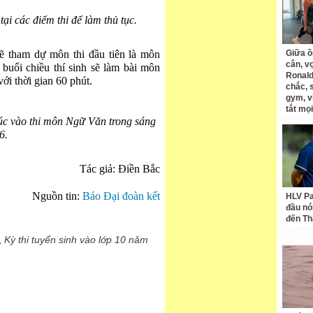
tại các điểm thi để làm thủ tục.
sẽ tham dự môn thi đầu tiên là môn
Giữa ồ
cân, v
 buổi chiều thí sinh sẽ làm bài môn
Ronald
i thời gian 60 phút.
chắc, 
gym, v
tắt mọi
lúc vào thi môn Ngữ Văn trong sáng
6.
Tác giả: Điền Bắc
Nguồn tin:
Báo Đại đoàn kết
HLV Pa
đầu nó
đến Th
,
Kỳ thi tuyển sinh vào lớp 10 năm