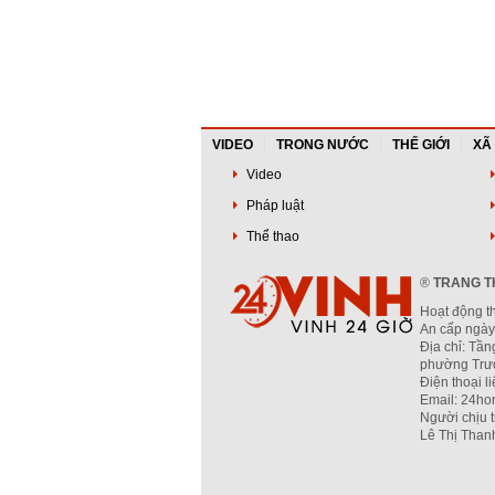
VIDEO
TRONG NƯỚC
THẾ GIỚI
XÃ
Video
Pháp luật
Thể thao
®
TRANG TH
Hoạt động t
An cấp ngày
Địa chỉ: Tần
phường Trườ
Điện thoại l
Email: 24ho
Người chịu 
Lê Thị Than