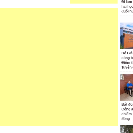
Đi làm
hai học
đuối n
Bộ Giá
công bố
Điểm t
Tuyên
Bắt đố
Công a
chiếm 
đồng