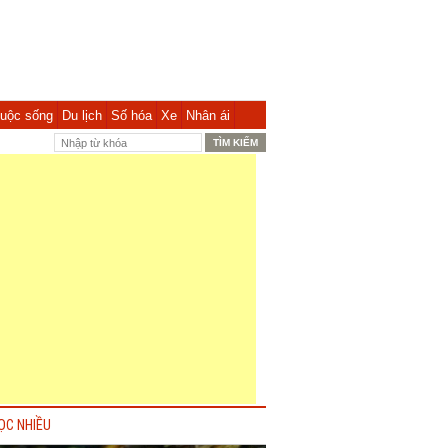
uộc sống
Du lịch
Số hóa
Xe
Nhân ái
ỌC NHIỀU