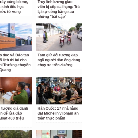
 rẫy cùng bố mẹ,
Truy lĩnh lương giáo
 sinh tiểu học
viên bị xếp sai hạng: Trả
ước tử vong
lại sự công bằng sau
những "bất cập"
o dục và Đào tạo
Tạm giữ đối tượng đạp
 lịch thi lại cho
ngã người đàn ông đang
hi Trường chuyên
chạy xe trên đường
 Quang
i tượng giả danh
Hàn Quốc: 17 nhà hàng
n để lừa đảo
đạt Michelin vi phạm an
đoạt 400 triệu
toàn thực phẩm