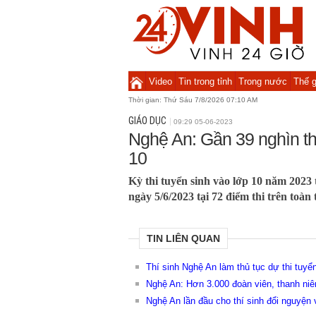
Video
Tin trong tỉnh
Trong nước
Thế g
Thời gian:
Thứ Sáu 7/8/2026 07:10 AM
GIÁO DỤC
09:29 05-06-2023
Nghệ An: Gần 39 nghìn thí
10
Kỳ thi tuyển sinh vào lớp 10 năm 2023 
ngày 5/6/2023 tại 72 điểm thi trên toàn 
TIN LIÊN QUAN
Thí sinh Nghệ An làm thủ tục dự thi tuy
Nghệ An: Hơn 3.000 đoàn viên, thanh niên
Nghệ An lần đầu cho thí sinh đổi nguyện 