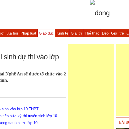
iới
Xã hội
Pháp luật
Giáo dục
Kinh tế
Giải trí
Thể thao
Đẹp
Giới trẻ
C
 sinh dự thi vào lớp
tại Nghệ An sẽ được tổ chức vào 2
tỉnh.
ển sinh vào lớp 10 THPT
 tiếp sức kỳ thi tuyển sinh lớp 10
BÀI Đ
vọng sau khi thi lớp 10