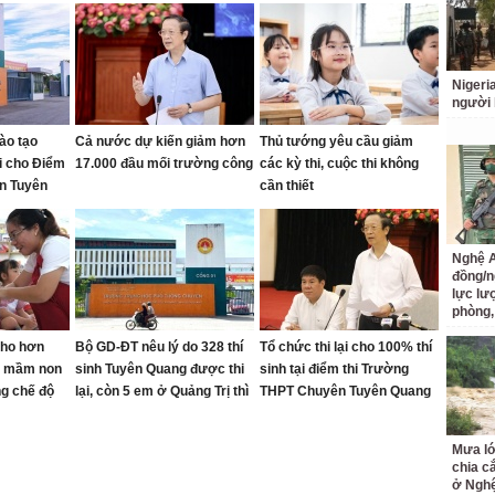
Nigeri
người 
ào tạo
Cả nước dự kiến giảm hơn
Thủ tướng yêu cầu giảm
ại cho Điểm
17.000 đầu mối trường công
các kỳ thi, cuộc thi không
n Tuyên
cần thiết
Nghệ A
đồng/n
lực lư
phòng,
cho hơn
Bộ GD-ĐT nêu lý do 328 thí
Tổ chức thi lại cho 100% thí
ên mầm non
sinh Tuyên Quang được thi
sinh tại điểm thi Trường
g chế độ
lại, còn 5 em ở Quảng Trị thì
THPT Chuyên Tuyên Quang
không
Mưa lớ
chia c
ở Ngh