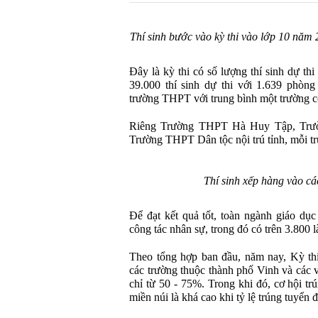
Thí sinh bước vào kỳ thi vào lớp 10 nă
Đây là kỳ thi có số lượng thí sinh dự th
39.000 thí sinh dự thi với 1.639 phòng 
trường THPT với trung bình một trường c
Riêng Trường THPT Hà Huy Tập, Tr
Trường THPT Dân tộc nội trú tỉnh, mỗi tr
Thí sinh xếp hàng vào các
Để đạt kết quả tốt, toàn ngành giáo dụ
công tác nhân sự, trong đó có trên 3.800 l
Theo tổng hợp ban đầu, năm nay, Kỳ thi
các trường thuộc thành phố Vinh và các v
chỉ từ 50 - 75%. Trong khi đó, cơ hội tr
miền núi là khá cao khi tỷ lệ trúng tuyển 