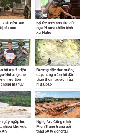
a: Giải cứu 308
Ký ức thời hoa lửa của
bị bắt cóc
người cựu chiến binh
xứ Nghệ
n hỗ trợ 5 triệu
Đường độc đạo xuống
gười/tháng cho
cấp, hàng trăm hộ dân
ợng trực tiếp
thấp thỏm trước mùa
 chống ma túy
mưa bão
n gây ngập lụt,
Nghệ An: Công trình
ắt nhiều khu vực
Miền Trung trúng gói
ệ An
thầu 60 tỷ đồng tại