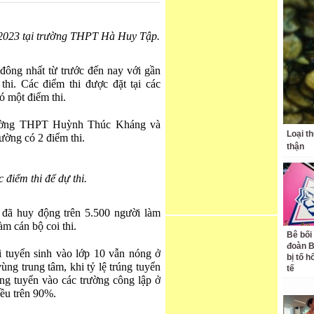
m 2023 tại trường THPT Hà Huy Tập.
i đông nhất từ trước đến nay với gần
thi. Các điểm thi được đặt tại các
ó một điểm thi.
ường THPT Huỳnh Thúc Kháng và
Loại t
ường có 2 điểm thi.
thận
 điểm thi để dự thi.
c đã huy động trên 5.500 người làm
àm cán bộ coi thi.
Bê bối
đoàn 
 tuyển sinh vào lớp 10 vẫn nóng ở
bị tố h
ùng trung tâm, khi tỷ lệ trúng tuyển
tế
úng tuyển vào các trường công lập ở
đều trên 90%.