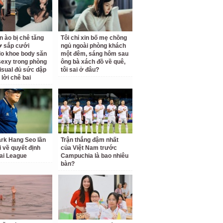
n ào bị chê tăng
Tôi chỉ xin bố mẹ chồng
ợ sắp cưới
ngủ ngoài phòng khách
o khoe body săn
một đêm, sáng hôm sau
sexy trong phòng
ông bà xách đồ về quê,
isual đủ sức dập
tôi sai ở đâu?
 lời chê bai
rk Hang Seo lần
Trận thắng đậm nhất
i về quyết định
của Việt Nam trước
ai League
Campuchia là bao nhiêu
bàn?