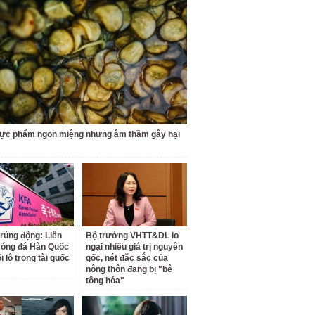
hực phẩm ngon miệng nhưng âm thầm gây hại
 rúng động: Liên
Bộ trưởng VHTT&DL lo
Bóng đá Hàn Quốc
ngại nhiều giá trị nguyên
ối lộ trọng tài quốc
gốc, nét đặc sắc của
nông thôn đang bị "bê
tông hóa"