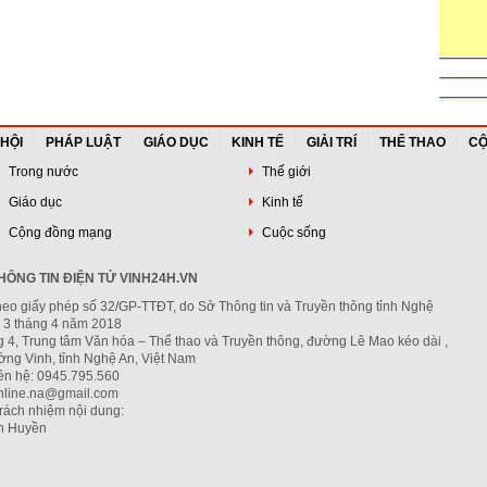
 HỘI
PHÁP LUẬT
GIÁO DỤC
KINH TẾ
GIẢI TRÍ
THỂ THAO
CỘ
Trong nước
Thế giới
Giáo dục
Kinh tế
Cộng đồng mạng
Cuộc sống
ÔNG TIN ĐIỆN TỬ VINH24H.VN
heo giấy phép số 32/GP-TTĐT, do Sở Thông tin và Truyền thông tỉnh Nghệ
 3 tháng 4 năm 2018
g 4, Trung tâm Văn hóa – Thể thao và Truyền thông, đường Lê Mao kéo dài ,
ng Vinh, tỉnh Nghệ An, Việt Nam
iên hệ: 0945.795.560
nline.na@gmail.com
trách nhiệm nội dung:
h Huyền