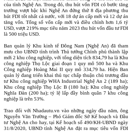
của tỉnh Nghệ An. Trong đó, thu hút vốn FDI có bước tăng
trưởng vượt bậc khi Nghệ An đứng thứ 8 địa phương thu
hút FDI tốt nhất cả nước, với 18 dự án cấp mới và 12 dự án
tăng vốn. Tổng số vốn cấp mới và điều chỉnh hơn 1,6 tỷ
USD, vượt 219% mục tiêu năm 2023 thu hút vốn đầu tư FDI
là 500 triệu USD.
Ban quản lý Khu kinh tế Đông Nam (Nghệ An) đã tham
mưu cho UBND tỉnh trình Thủ tướng Chính phủ thành lập
mới 2 khu công nghiệp, với tổng diện tích 834,79 ha là Khu
công nghiệp Thọ Lộc giai đoạn 1 quy mô 500 ha và Khu
Công nghiệp Hoàng Mai II quy mô 334,79 ha. Hiện Ban
quản lý đang triển khai thủ tục chấp thuận chủ trương đầu
tư Khu công nghiệp WHA Industrial Nghệ An 2 (189 ha);
Khu công nghiệp Thọ Lộc B (180 ha); Khu công nghiệp
Nghĩa Đàn (200 ha); tỷ lệ lấp đầy bình quân 7 khu công
nghiệp là trên 53%.
Trao đổi với Nhadautu.vn vào những ngày đầu năm, ông
Nguyễn Văn Trường – Phó Giám đốc Sở Kế hoạch và Đầu
tư Nghệ An cho hay, tại Kế hoạch số 490/KH-UBND ngày
31/8/2020, UBND tỉnh Nghệ An đặt ra mục tiêu vốn FDI