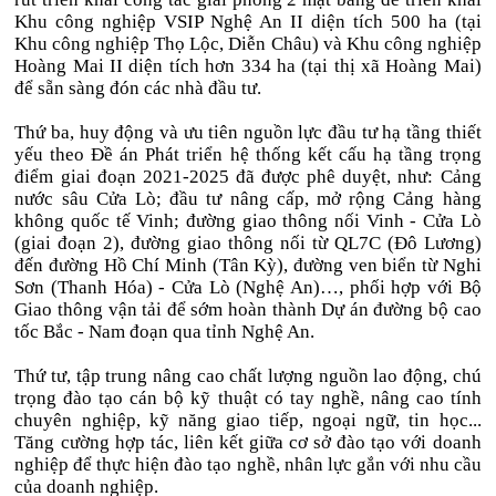
Khu công nghiệp VSIP Nghệ An II diện tích 500 ha (tại
Khu công nghiệp Thọ Lộc, Diễn Châu) và Khu công nghiệp
Hoàng Mai II diện tích hơn 334 ha (tại thị xã Hoàng Mai)
để sẵn sàng đón các nhà đầu tư.
Thứ ba, huy động và ưu tiên nguồn lực đầu tư hạ tầng thiết
yếu theo Đề án Phát triển hệ thống kết cấu hạ tầng trọng
điểm giai đoạn 2021-2025 đã được phê duyệt, như: Cảng
nước sâu Cửa Lò; đầu tư nâng cấp, mở rộng Cảng hàng
không quốc tế Vinh; đường giao thông nối Vinh - Cửa Lò
(giai đoạn 2), đường giao thông nối từ QL7C (Đô Lương)
đến đường Hồ Chí Minh (Tân Kỳ), đường ven biển từ Nghi
Sơn (Thanh Hóa) - Cửa Lò (Nghệ An)…, phối hợp với Bộ
Giao thông vận tải để sớm hoàn thành Dự án đường bộ cao
tốc Bắc - Nam đoạn qua tỉnh Nghệ An.
Thứ tư, tập trung nâng cao chất lượng nguồn lao động, chú
trọng đào tạo cán bộ kỹ thuật có tay nghề, nâng cao tính
chuyên nghiệp, kỹ năng giao tiếp, ngoại ngữ, tin học...
Tăng cường hợp tác, liên kết giữa cơ sở đào tạo với doanh
nghiệp để thực hiện đào tạo nghề, nhân lực gắn với nhu cầu
của doanh nghiệp.