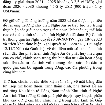
đăng ký giai đoạn 2021 - 2025 khoảng 3-3,5 tỷ USD; giai
đoạn 2026 - 2030 khoảng 4,5-5 tỷ USD (900 triệu - 1 tỷ
USD/năm).
Để giữ vững đà tăng trưởng năm 2023 và đạt được mục tiêu
đề ra, ông Trường cho biết, Nghệ An sẽ tiếp tục tập trung
thực hiện các giải pháp trọng tâm như: Thứ nhất, cụ thể hóa
các cơ chế, chính sách của tỉnh Nghệ An đã được Bộ Chính
trị thông qua tại Nghị quyết số 39-NQ/TW ngày 18/7/2023
và triển khai thực hiện Nghị quyết số 36/2021/QH15 ngày
13/11/2021 của Quốc hội về thí điểm một số cơ chế, chính
sách đặc thù phát triển tỉnh Nghệ An để phát huy hiệu quả
của cơ chế, chính sách trong thu hút đầu tư. Gắn hoạt động
xúc tiến đầu tư của tỉnh với chương trình xúc tiến đầu tư
quốc gia, các bộ ngành trung ương, các địa phương trong
cùng khu vực.
Thứ hai, chuẩn bị các điều kiện sẵn sàng về mặt bằng đầu
tư. Tiếp tục hoàn thiện, trình thẩm định, phê duyệt Đề án
mở rộng Khu kinh tế Đông Nam thành Khu kinh tế Nghệ
An trình Thủ tướng Chính phủ phê duyệt; quy hoạch phân
khu xây dựng các khu chức năng trong Khu kinh tế. Gấp
rút triển khai công tác giải phóng 2 mặt bằng để triển khai