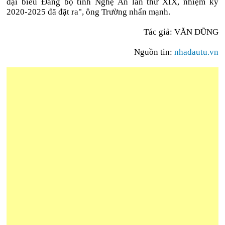
đại biểu Đảng bộ tỉnh Nghệ An lần thứ XIX, nhiệm kỳ
2020-2025 đã đặt ra", ông Trường nhấn mạnh.
Tác giả: VĂN DŨNG
Nguồn tin:
nhadautu.vn