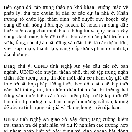
Bên cạnh đó, tập trung tháo gỡ khó khăn, vướng mắc về
pháp lý, thủ tục chuẩn bị đầu tư các dự án nhà ở. Khẩn
trương tổ chức lập, thẩm định, phê duyệt quy hoạch xây
dựng đô thị, nông thôn, quy hoạch, kế hoạch sử dụng đất;
thực hiện công khai minh bạch thông tin về quy hoạch xây
dựng, danh mục, tiến độ triển khai các dự án phát triển cơ
sở hạ tầng, các dự án bất động sản đặc biệt là các dự án lớn;
việc sáp nhập, thành lập, nâng cấp đơn vị hành chính tại
địa phương.
Đáng chú ý, UBND tỉnh Nghệ An yêu cầu các sở, ban
ngành, UBND các huyện, thành phố, thị xã tập trung ngăn
chặn hiện tượng tung tin đồn thổi, đầu cơ nhằm đẩy giá để
trục lợi bất hợp pháp. Đồng thời, theo dõi chặt chẽ, kịp thời
nắm bắt thông tin, tình hình diễn biến của thị trường bất
động sản, thực hiện và có các biện pháp xử lý kịp thời để
bình ổn thị trường mua bán, chuyển nhượng đất đai, không
để xảy ra tình trạng sốt giá và "bong bóng" trên địa bàn.
UBND tỉnh Nghệ An giao Sở Xây dựng tăng cường kiểm
tra, thanh tra để phát hiện và xử lý nghiêm các trường hợp
vi phạm pháp luật về xây dựng và kinh doanh bất động