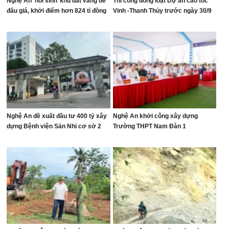
Nghệ An ‘hồi sinh’ khu đất vàng để
Thi công đồng loạt Dự án cao tốc
đấu giá, khởi điểm hơn 824 tỉ đồng
Vinh -Thanh Thủy trước ngày 30/9
Nghệ An đề xuất đầu tư 400 tỷ xây
Nghệ An khởi công xây dựng
dựng Bệnh viện Sản Nhi cơ sở 2
Trường THPT Nam Đàn 1