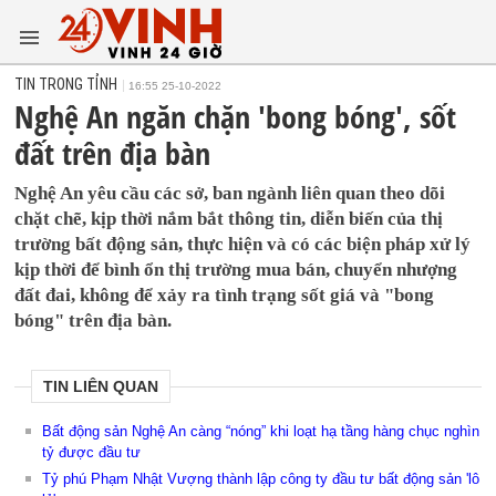
TIN TRONG TỈNH
16:55 25-10-2022
Nghệ An ngăn chặn 'bong bóng', sốt
đất trên địa bàn
Nghệ An yêu cầu các sở, ban ngành liên quan theo dõi
chặt chẽ, kịp thời nắm bắt thông tin, diễn biến của thị
trường bất động sản, thực hiện và có các biện pháp xử lý
kịp thời để bình ổn thị trường mua bán, chuyển nhượng
đất đai, không để xảy ra tình trạng sốt giá và "bong
bóng" trên địa bàn.
TIN LIÊN QUAN
Bất động sản Nghệ An càng “nóng” khi loạt hạ tầng hàng chục nghìn
tỷ được đầu tư
Tỷ phú Phạm Nhật Vượng thành lập công ty đầu tư bất động sản 'lô