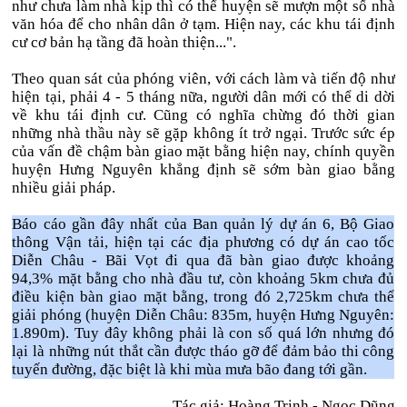
như chưa làm nhà kịp thì có thể huyện sẽ mượn một số nhà
văn hóa để cho nhân dân ở tạm. Hiện nay, các khu tái định
cư cơ bản hạ tầng đã hoàn thiện...".
Theo quan sát của phóng viên, với cách làm và tiến độ như
hiện tại, phải 4 - 5 tháng nữa, người dân mới có thể di dời
về khu tái định cư. Cũng có nghĩa chừng đó thời gian
những nhà thầu này sẽ gặp không ít trở ngại. Trước sức ép
của vấn đề chậm bàn giao mặt bằng hiện nay, chính quyền
huyện Hưng Nguyên khẳng định sẽ sớm bàn giao bằng
nhiều giải pháp.
Báo cáo gần đây nhất của Ban quản lý dự án 6, Bộ Giao
thông Vận tải, hiện tại các địa phương có dự án cao tốc
Diễn Châu - Bãi Vọt đi qua đã bàn giao được khoảng
94,3% mặt bằng cho nhà đầu tư, còn khoảng 5km chưa đủ
điều kiện bàn giao mặt bằng, trong đó 2,725km chưa thể
giải phóng (huyện Diễn Châu: 835m, huyện Hưng Nguyên:
1.890m). Tuy đây không phải là con số quá lớn nhưng đó
lại là những nút thắt cần được tháo gỡ để đảm bảo thi công
tuyến đường, đặc biệt là khi mùa mưa bão đang tới gần.
Tác giả: Hoàng Trinh - Ngọc Dũng