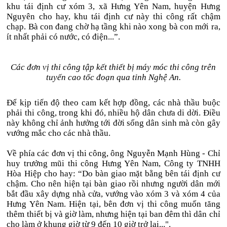
khu tái định cư xóm 3, xã Hưng Yên Nam, huyện Hưng
Nguyên cho hay, khu tái định cư này thi công rất chậm
chạp. Bà con đang chờ hạ tầng khi nào xong bà con mới ra,
ít nhất phải có nước, có điện...”.
Các đơn vị thi công tập kết thiết bị máy móc thi công trên
tuyến cao tốc đoạn qua tỉnh Nghệ An.
Để kịp tiến độ theo cam kết hợp đồng, các nhà thầu buộc
phải thi công, trong khi đó, nhiều hộ dân chưa di dời. Điều
này không chỉ ảnh hưởng tới đời sống dân sinh mà còn gây
vướng mắc cho các nhà thầu.
Về phía các đơn vị thi công, ông Nguyễn Mạnh Hùng - Chỉ
huy trưởng mũi thi công Hưng Yên Nam, Công ty TNHH
Hòa Hiệp cho hay: “Do bàn giao mặt bằng bên tái định cư
chậm. Cho nên hiện tại bàn giao rồi nhưng người dân mới
bắt đầu xây dựng nhà cửa, vướng vào xóm 3 và xóm 4 của
Hưng Yên Nam. Hiện tại, bên đơn vị thi công muốn tăng
thêm thiết bị và giờ làm, nhưng hiện tại ban đêm thì dân chỉ
cho làm ở khung giờ từ 9 đến 10 giờ trở lại...".