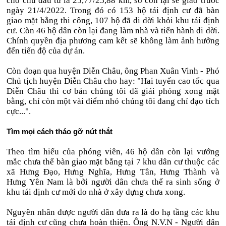
cho chủ đầu tư là 25,77/25,88 km, số còn lại sẽ giao trước
ngày 21/4/2022. Trong đó có 153 hộ tái định cư đã bàn
giao mặt bằng thi công, 107 hộ đã di dời khỏi khu tái định
cư. Còn 46 hộ dân còn lại đang làm nhà và tiến hành di dời.
Chính quyền địa phương cam kết sẽ không làm ảnh hưởng
đến tiến độ của dự án.
Còn đoạn qua huyện Diễn Châu, ông Phan Xuân Vinh - Phó
Chủ tịch huyện Diễn Châu cho hay: "Hai tuyến cao tốc qua
Diễn Châu thì cơ bản chúng tôi đã giải phóng xong mặt
bằng, chỉ còn một vài điểm nhỏ chúng tôi đang chỉ đạo tích
cực...".
Tìm mọi cách tháo gỡ nút thắt
Theo tìm hiểu của phóng viên, 46 hộ dân còn lại vướng
mắc chưa thể bàn giao mặt bằng tại 7 khu dân cư thuộc các
xã Hưng Đạo, Hưng Nghĩa, Hưng Tân, Hưng Thành và
Hưng Yên Nam là bởi người dân chưa thể ra sinh sống ở
khu tái định cư mới do nhà ở xây dựng chưa xong.
Nguyên nhân được người dân đưa ra là do hạ tầng các khu
tái định cư cũng chưa hoàn thiện. Ông N.V.N - Người dân