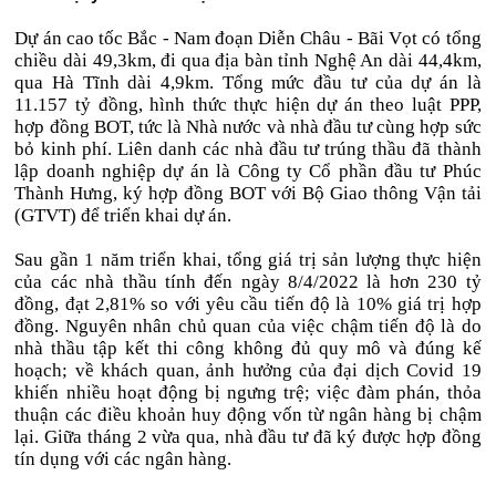
Dự án cao tốc Bắc - Nam đoạn Diễn Châu - Bãi Vọt có tổng
chiều dài 49,3km, đi qua địa bàn tỉnh Nghệ An dài 44,4km,
qua Hà Tĩnh dài 4,9km. Tổng mức đầu tư của dự án là
11.157 tỷ đồng, hình thức thực hiện dự án theo luật PPP,
hợp đồng BOT, tức là Nhà nước và nhà đầu tư cùng hợp sức
bỏ kinh phí. Liên danh các nhà đầu tư trúng thầu đã thành
lập doanh nghiệp dự án là Công ty Cổ phần đầu tư Phúc
Thành Hưng, ký hợp đồng BOT với Bộ Giao thông Vận tải
(GTVT) để triển khai dự án.
Sau gần 1 năm triển khai, tổng giá trị sản lượng thực hiện
của các nhà thầu tính đến ngày 8/4/2022 là hơn 230 tỷ
đồng, đạt 2,81% so với yêu cầu tiến độ là 10% giá trị hợp
đồng. Nguyên nhân chủ quan của việc chậm tiến độ là do
nhà thầu tập kết thi công không đủ quy mô và đúng kế
hoạch; về khách quan, ảnh hưởng của đại dịch Covid 19
khiến nhiều hoạt động bị ngưng trệ; việc đàm phán, thỏa
thuận các điều khoản huy động vốn từ ngân hàng bị chậm
lại. Giữa tháng 2 vừa qua, nhà đầu tư đã ký được hợp đồng
tín dụng với các ngân hàng.