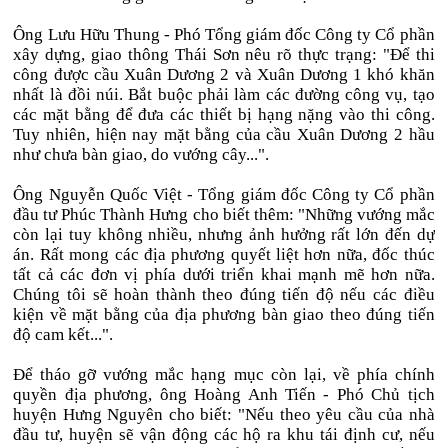
Ông Lưu Hữu Thung - Phó Tổng giám đốc Công ty Cổ phần
xây dựng, giao thông Thái Sơn nêu rõ thực trạng: "Để thi
công được cầu Xuân Dương 2 và Xuân Dương 1 khó khăn
nhất là đồi núi. Bắt buộc phải làm các đường công vụ, tạo
các mặt bằng để đưa các thiết bị hạng nặng vào thi công.
Tuy nhiên, hiện nay mặt bằng của cầu Xuân Dương 2 hầu
như chưa bàn giao, do vướng cây...".
Ông Nguyễn Quốc Việt - Tổng giám đốc Công ty Cổ phần
đầu tư Phúc Thành Hưng cho biết thêm: "Những vướng mắc
còn lại tuy không nhiều, nhưng ảnh hưởng rất lớn đến dự
án. Rất mong các địa phương quyết liệt hơn nữa, đốc thúc
tất cả các đơn vị phía dưới triển khai mạnh mẽ hơn nữa.
Chúng tôi sẽ hoàn thành theo đúng tiến độ nếu các điều
kiện về mặt bằng của địa phương bàn giao theo đúng tiến
độ cam kết...".
Để tháo gỡ vướng mắc hạng mục còn lại, về phía chính
quyền địa phương, ông Hoàng Anh Tiến - Phó Chủ tịch
huyện Hưng Nguyên cho biết: "Nếu theo yêu cầu của nhà
đầu tư, huyện sẽ vận động các hộ ra khu tái định cư, nếu