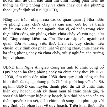
hoạch tỉnh để đảm bảo tuân thủ định hướng phát triển hệ
thống hạ tầng phòng cháy và chữa cháy của địa phương
theo Quyết định số 819/QĐ-TTg.
Nâng cao trách nhiệm của các cơ quan quản lý Nhà nước
về phòng cháy, chữa cháy và cứu nạn, cứu hộ và trách
nhiệm của các cấp, các ngành, đơn vị, cá nhân trong việc
thực hiện công tác phòng cháy, chữa cháy và cứu nạn, cứu
hộ. Tăng cường kiểm tra, đôn đốc các cấp, các ngành, cơ
quan, đơn vị trong việc thực hiện các quy chuẩn, tiêu
chuẩn, quy định của pháp luật về phòng cháy, chữa cháy và
hạ tầng phòng cháy và chữa cháy, xử lý nghiêm các trường
hợp vi phạm.
UBND tỉnh Nghệ An giao Công an tỉnh tổ chức công bố
Quy hoạch hạ tầng phòng cháy và chữa cháy thời kỳ 2021
-2030, tầm nhìn đến năm 2050 theo quy định bằng nhiều
hình thức đa dạng, phong phú. Chủ trì, phối hợp với các Sở,
ngành, UBND các huyện, thành phố, thị xã tổ chức thực
hiện quy hoạch; định kỳ tham mưu tổ chức đánh giá, rà
soát tình hình thực hiện quy hoạch, kịp thời báo cáo cấp có
thẩm quyền xem xét, điều chỉnh, bổ sung cho phù hợp với
quy định của pháp luật về quy hoạch. Triển khai thực hiện