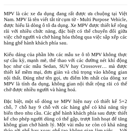
MPV là các xe đa dụng đang rất được ưa chuộng tại Việt
Nam. MPV là tên viết tắt từ cụm từ - Multi Purpose Vehicle,
được hiểu là dòng ô tô đa dụng. Xe MPV được thiết kế rộng
rãi với nhiều chức năng, đặc biệt có thể chuyển đổi giữa
việc chở người và chở hàng hóa thông qua việc sắp xếp các
hàng ghế hành khách phía sau.
Kiểu dáng của phần lớn các mẫu xe ô tô MPV không thực
sự cầu kỳ, mạnh mẽ, thể thao với các đường nét khí động
học như các mẫu Sedan, SUV hay Crossover… mà được
thiết kế mềm mại, đơn giản và chú trọng vào không gian
nội thất. Đúng như tên gọi, ưu điểm lớn nhất của dòng xe
MPV là tính đa dụng, không gian nội thất rộng rãi có thể
chở được nhiều người và hàng hoá.
Đặc biệt, một số dòng xe MPV hiện nay có thiết kế 5+2
chỗ, 7 chỗ hay 9 chỗ với các hàng ghế có khả năng tùy
biến theo nhu cầu. Các ghế hành khách phía sau được thiết
kế cho phép người dùng có thể gập, trượt linh hoạt để tăng
không gian chở hành lý. Một vài mẫu xe còn có khả năng
tháo rời ghế hay xoay ghế tạo không gian làm việc… Với