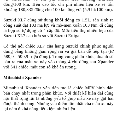
đồng/100 km. Trên cao tốc chi phí nhiên liệu xe sẽ tốn
khoảng 180,835 đồng cho 100 km ứng với (5,9 lít/100 km).
Suzuki XL7 cũng sử dụng khối động cơ 1.5L, sản sinh ra
công suất đạt 103 mã lực và mô-men xoắn 103 Nm, đi cùng
là hộp số tự động có 4 cấp độ. Mức tiêu thụ nhiên liệu của
Suzuki XL7 cao hơn so với Suzuki Ertiga.
Có thể nói chiếc XL7 của hãng Suzuki chinh phục người
dùng bằng không gian rộng rãi và giá bán dễ tiếp tận (từ
589,9 - 599,9 triệu đồng). Trong cùng phân khúc, doanh số
bán ra của mẫu xe này vào tháng 4 chỉ đứng sau Xpander
với 541 chiếc, một con số khá ấn tượng.
Mitsubishi Xpander
Mitsubishi Xpander vẫn tiếp tục là chiếc MPV bình dân
bán chạy nhất trong phân khúc. Với thiết kế hiện đại cùng
nội thất rộng rãi là những yếu tố giúp mẫu xe này gặt hái
được thành công. Nhưng yếu điểm lớn nhất của mẫu xe này
lại nằm ở khả năng tiết kiệm nhiên liệu.