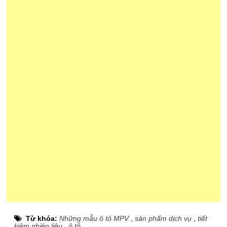
Từ khóa:
Những mẫu ô tô MPV
,
sản phẩm dịch vụ
,
tiết
kiệm nhiên liệu
,
ô tô