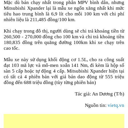
Mặc dù bán chạy nhất trong phân MPV bình dân, nhưng
Mitsubishi Xpander lại là mẫu xe ngốn xăng nhất khi mức
tiêu hao trung bình là 6,9 lít cho mỗi 100 km với chi phí
nhiên liệu là 211,485 đồng/100 km.
Khi chạy trong đô thị, người dùng sẽ chi trả khoảng tiền từ
260,500 - 270,000 đồng cho 100 km và chi trả khoảng tiền
180,835 đồng trên quãng đường 100km khi xe chạy trên
cao tốc.
Mẫu xe này sử dụng khối động cơ 1.5L, cho ra công suất
đạt 103 mã lực và mô-men xoắn 141 Nm, đi kèm là hộp số
sàn 5 cấp hoặc tự động 4 cấp. Mitsubishi Xpander hiện tại
có tất cả 4 phiên bản với giá bán dao động từ 555 triệu
đồng đến 688 triệu đồng (tùy từng phiên bản)
Tác giả: An Dương (T/h)
Nguồn tin:
vietq.vn