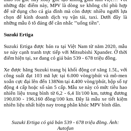
những đặc điểm này, MPV là dòng xe không chỉ phù hợp
để sử dụng cho cả gia đình mà còn được nhiều người lựa
chọn để kinh doanh dịch vụ vận tải, taxi. Dưới đây là
những mẫu ô tô đáng để cân nhắc '"uống tiền".
Suzuki Ertiga
Suzuki Ertiga được bán ra tại Việt Nam từ năm 2020, mẫu
xe này cạnh tranh trực tiếp với Mitsubishi Xpander. Ở thời
điểm hiện tại, xe đang có giá bán 539 - 678 triệu đồng.
Xe được hãng Suzuki trang bị khối động cơ xăng 1.5L, với
công suất đạt 103 mã lực tại 6.000 vòng/phút và mô-men
xoắn cực đại lên đến 138Nm tại 4.400 vòng/phút, hộp số tự
động 4 cấp hoặc số sàn 5 cấp. Mẫu xe này có mức tiêu hao
nhiên liệu trung bình từ 6,2 - 6,4 lít/100 km, tương đương
190,030 - 196,160 đồng/100 km. Đây là mẫu xe tiết kiệm
nhiên liệu nhất hiện nay trong phân khúc MPV bình dân.
Suzuki Ertiga có giá bán 539 - 678 triệu đồng. Ảnh:
Autofun