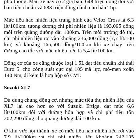
phổ thông. Mẫu xe này có 2 giá bán: 648 triệu đồng đối với
bản tiêu chuẩn và 688 triệu đồng dành cho bản Top.
Mức tiêu hao nhiên liệu trung bình của Veloz Cross là 6,3
lít/100km, tương đương chi phí nhiên liệu là 193,095 đồng
mỗi trên quãng đường dài 100km. Trên môi trường đô thị,
chi phí nhiên liệu rơi vào khoảng 236,000 đồng (7,7 lít/100
km) và khoảng 165,500 đồng/100km khi xe chạy trên
đường cao tốc với mức nhiên liệu là 5,4 lít/100 km
Động cơ của xe cũng thuộc loại 1,5L đạt tiêu chuẩn khí thải
Euro 5, cho công suất cực đại 105 mã lực, mô-men xoắn
140 Nm, đi kèm là hợp hộp số CVT.
Suzuki XL7
Dù dùng chung động cơ, nhưng mức tiêu thụ nhiên liệu của
XL7 lại cao hơn so với Suzuki Ertiga, đạt mức 6,6
lít/100km đối với đường hỗn hợp và chi phí tiêu tốn
202,290 đồng cho quãng đường dài 100 km.
Ở khu vực nội thành, xe có mức tiêu hao nhiên liệu rơi vào
7,9 lít/100km và chi phí nhiên liệu khoảng 242,135