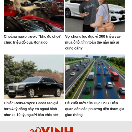
Choáng ngợp trước "kho đồ chơi"
Vợ chồng lục đục vì 300 triệu vay
chục triệu đô của Ronaldo
mua ô tô, tính toán thế nào mà ai
cũng cản?
Chiếc Rolls-Royce Ghost rao giá
Đề xuất mới của Cục CSGT liên
hơn 4 tỷ đồng này có ngoại hình
quan đến các phương tiện tham gia
như xe 10 tỷ, người bán chia sẻ:
giao thông
‘Vừa bảo dưỡng lớn 800 triệu đồng’