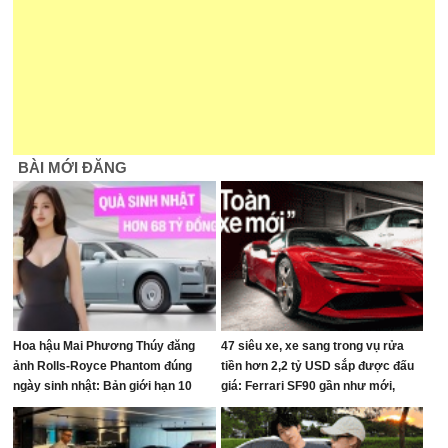
BÀI MỚI ĐĂNG
Hoa hậu Mai Phương Thúy đăng
47 siêu xe, xe sang trong vụ rửa
ảnh Rolls-Royce Phantom đúng
tiền hơn 2,2 tỷ USD sắp được đấu
ngày sinh nhật: Bản giới hạn 10
giá: Ferrari SF90 gần như mới,
chiếc toàn cầu, giá quy đổi gần 68
Rolls-Royce xếp hàng dài
tỷ đồng