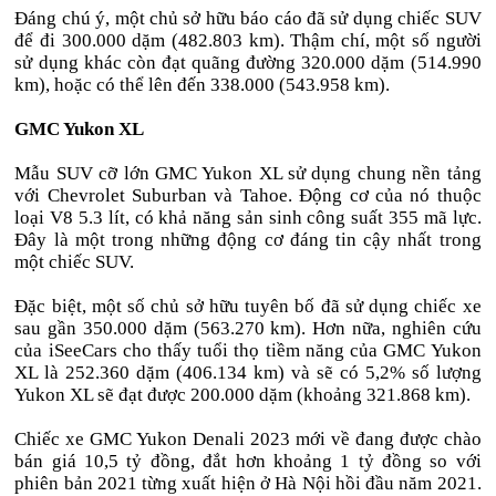
Đáng chú ý, một chủ sở hữu báo cáo đã sử dụng chiếc SUV
để đi 300.000 dặm (482.803 km). Thậm chí, một số người
sử dụng khác còn đạt quãng đường 320.000 dặm (514.990
km), hoặc có thể lên đến 338.000 (543.958 km).
GMC Yukon XL
Mẫu SUV cỡ lớn GMC Yukon XL sử dụng chung nền tảng
với Chevrolet Suburban và Tahoe. Động cơ của nó thuộc
loại V8 5.3 lít, có khả năng sản sinh công suất 355 mã lực.
Đây là một trong những động cơ đáng tin cậy nhất trong
một chiếc SUV.
Đặc biệt, một số chủ sở hữu tuyên bố đã sử dụng chiếc xe
sau gần 350.000 dặm (563.270 km). Hơn nữa, nghiên cứu
của iSeeCars cho thấy tuổi thọ tiềm năng của GMC Yukon
XL là 252.360 dặm (406.134 km) và sẽ có 5,2% số lượng
Yukon XL sẽ đạt được 200.000 dặm (khoảng 321.868 km).
Chiếc xe GMC Yukon Denali 2023 mới về đang được chào
bán giá 10,5 tỷ đồng, đắt hơn khoảng 1 tỷ đồng so với
phiên bản 2021 từng xuất hiện ở Hà Nội hồi đầu năm 2021.