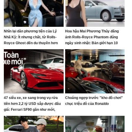
Nhìn lại dàn phương tiện của Lý
Hoa hậu Mai Phương Thúy đăng
Nhã Kỳ: Ít nhưng chất, từ Rolls-
ảnh Rolls-Royce Phantom đúng
Royce Ghost đến du thuyền hơn
ngày sinh nhật: Bản giới hạn 10
100 tỷ đồng
chiếc toàn cầu, giá quy đổi gần 68
tỷ đồng
47 siêu xe, xe sang trong vụ rửa
Choáng ngợp trước "kho đồ chơi"
tiền hơn 2,2 tỷ USD sắp được đấu
chục triệu đô của Ronaldo
giá: Ferrari SF90 gần như mới,
Rolls-Royce xếp hàng dài