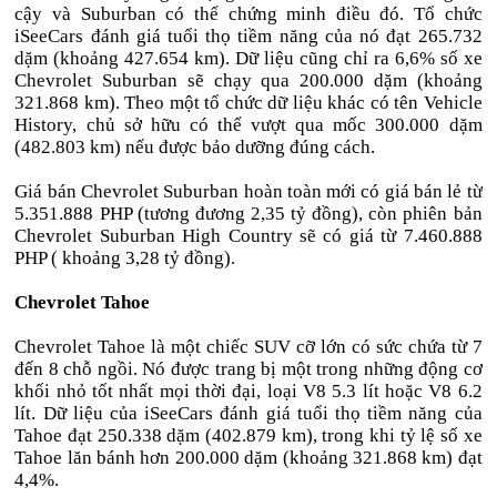
cậy và Suburban có thể chứng minh điều đó. Tổ chức
iSeeCars đánh giá tuổi thọ tiềm năng của nó đạt 265.732
dặm (khoảng 427.654 km). Dữ liệu cũng chỉ ra 6,6% số xe
Chevrolet Suburban sẽ chạy qua 200.000 dặm (khoảng
321.868 km). Theo một tổ chức dữ liệu khác có tên Vehicle
History, chủ sở hữu có thể vượt qua mốc 300.000 dặm
(482.803 km) nếu được bảo dưỡng đúng cách.
Giá bán Chevrolet Suburban hoàn toàn mới có giá bán lẻ từ
5.351.888 PHP (tương đương 2,35 tỷ đồng), còn phiên bản
Chevrolet Suburban High Country sẽ có giá từ 7.460.888
PHP ( khoảng 3,28 tỷ đồng).
Chevrolet Tahoe
Chevrolet Tahoe là một chiếc SUV cỡ lớn có sức chứa từ 7
đến 8 chỗ ngồi. Nó được trang bị một trong những động cơ
khối nhỏ tốt nhất mọi thời đại, loại V8 5.3 lít hoặc V8 6.2
lít. Dữ liệu của iSeeCars đánh giá tuổi thọ tiềm năng của
Tahoe đạt 250.338 dặm (402.879 km), trong khi tỷ lệ số xe
Tahoe lăn bánh hơn 200.000 dặm (khoảng 321.868 km) đạt
4,4%.