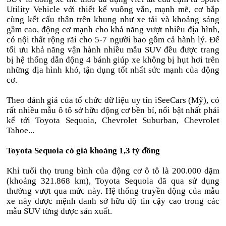
Utility Vehicle với thiết kế vuông vắn, mạnh mẽ, cơ bắp
cùng kết cấu thân trên khung như xe tải và khoảng sáng
gầm cao, động cơ mạnh cho khả năng vượt nhiều địa hình,
có nội thất rộng rãi cho 5-7 người bao gồm cả hành lý. Để
tối ưu khả năng vận hành nhiều mẫu SUV đều được trang
bị hệ thống dẫn động 4 bánh giúp xe không bị hụt hơi trên
những địa hình khó, tận dụng tốt nhất sức mạnh của động
cơ.
Theo đánh giá của tổ chức dữ liệu uy tín iSeeCars (Mỹ), có
rất nhiều mẫu ô tô sở hữu động cơ bền bỉ, nổi bật nhất phải
kể tới Toyota Sequoia, Chevrolet Suburban, Chevrolet
Tahoe...
Toyota Sequoia có giá khoảng 1,3 tỷ đồng
Khi tuổi thọ trung bình của động cơ ô tô là 200.000 dặm
(khoảng 321.868 km), Toyota Sequoia đã qua sử dụng
thường vượt qua mức này. Hệ thống truyền động của mẫu
xe này được mệnh danh sở hữu độ tin cậy cao trong các
mẫu SUV từng được sản xuất.