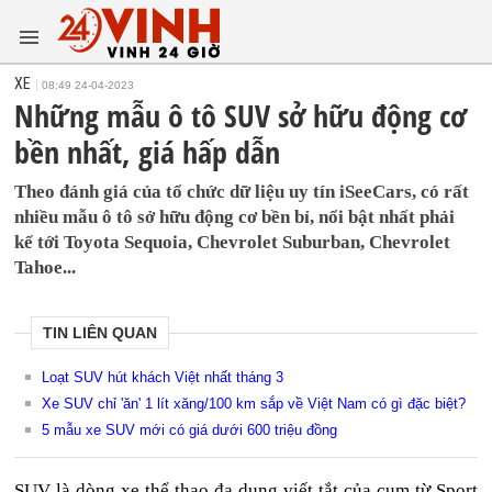
XE
08:49 24-04-2023
Những mẫu ô tô SUV sở hữu động cơ
bền nhất, giá hấp dẫn
Theo đánh giá của tổ chức dữ liệu uy tín iSeeCars, có rất
nhiều mẫu ô tô sở hữu động cơ bền bỉ, nổi bật nhất phải
kể tới Toyota Sequoia, Chevrolet Suburban, Chevrolet
Tahoe...
TIN LIÊN QUAN
Loạt SUV hút khách Việt nhất tháng 3
Xe SUV chỉ 'ăn' 1 lít xăng/100 km sắp về Việt Nam có gì đặc biệt?
5 mẫu xe SUV mới có giá dưới 600 triệu đồng
SUV là dòng xe thể thao đa dụng viết tắt của cụm từ Sport