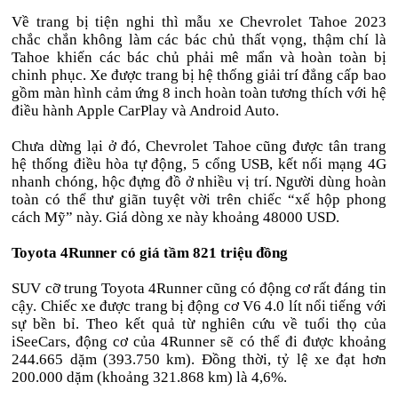
Về trang bị tiện nghi thì mẫu xe Chevrolet Tahoe 2023
chắc chắn không làm các bác chủ thất vọng, thậm chí là
Tahoe khiến các bác chủ phải mê mẩn và hoàn toàn bị
chinh phục. Xe được trang bị hệ thống giải trí đẳng cấp bao
gồm màn hình cảm ứng 8 inch hoàn toàn tương thích với hệ
điều hành Apple CarPlay và Android Auto.
Chưa dừng lại ở đó, Chevrolet Tahoe cũng được tân trang
hệ thống điều hòa tự động, 5 cổng USB, kết nối mạng 4G
nhanh chóng, hộc đựng đồ ở nhiều vị trí. Người dùng hoàn
toàn có thể thư giãn tuyệt vời trên chiếc “xế hộp phong
cách Mỹ” này. Giá dòng xe này khoảng 48000 USD.
Toyota 4Runner có giá tầm 821 triệu đồng
SUV cỡ trung Toyota 4Runner cũng có động cơ rất đáng tin
cậy. Chiếc xe được trang bị động cơ V6 4.0 lít nổi tiếng với
sự bền bỉ. Theo kết quả từ nghiên cứu về tuổi thọ của
iSeeCars, động cơ của 4Runner sẽ có thể đi được khoảng
244.665 dặm (393.750 km). Đồng thời, tỷ lệ xe đạt hơn
200.000 dặm (khoảng 321.868 km) là 4,6%.