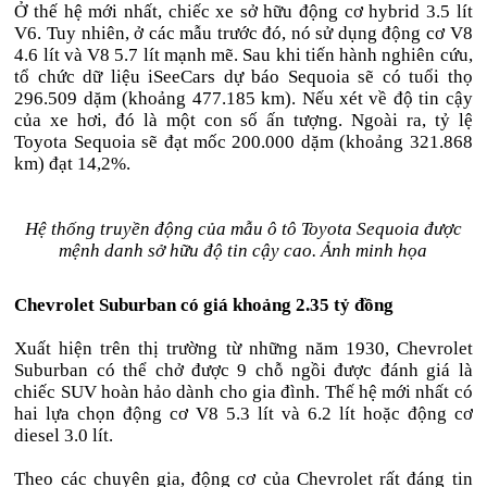
Ở thế hệ mới nhất, chiếc xe sở hữu động cơ hybrid 3.5 lít
V6. Tuy nhiên, ở các mẫu trước đó, nó sử dụng động cơ V8
4.6 lít và V8 5.7 lít mạnh mẽ. Sau khi tiến hành nghiên cứu,
tổ chức dữ liệu iSeeCars dự báo Sequoia sẽ có tuổi thọ
296.509 dặm (khoảng 477.185 km). Nếu xét về độ tin cậy
của xe hơi, đó là một con số ấn tượng. Ngoài ra, tỷ lệ
Toyota Sequoia sẽ đạt mốc 200.000 dặm (khoảng 321.868
km) đạt 14,2%.
Hệ thống truyền động của mẫu ô tô Toyota Sequoia được
mệnh danh sở hữu độ tin cậy cao. Ảnh minh họa
Chevrolet Suburban có giá khoảng 2.35 tỷ đồng
Xuất hiện trên thị trường từ những năm 1930, Chevrolet
Suburban có thể chở được 9 chỗ ngồi được đánh giá là
chiếc SUV hoàn hảo dành cho gia đình. Thế hệ mới nhất có
hai lựa chọn động cơ V8 5.3 lít và 6.2 lít hoặc động cơ
diesel 3.0 lít.
Theo các chuyên gia, động cơ của Chevrolet rất đáng tin