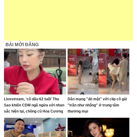
BÀI MỚI ĐĂNG
Livestream, 'cô dâu 62 tuổi' Thu
Dân mạng "đỏ mặt" với clip cô gái
Sao khiến CDM ngã ngửa với nhan
"trần như nhộng" ở trung tâm
sắc hiện tại, chồng cũ Hoa Cương
thương mại
bị réo tên