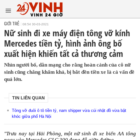
GIỚI TRẺ
08:54 30-03-2021
Nữ sinh đi xe máy điện tông vỡ kính
Mercedes tiền tỷ, hình ảnh ông bố
xuất hiện khiến tất cả thương cảm
Nhìn người bố, dân mạng cho rằng hoàn cảnh của cô nữ
sinh cũng chẳng khấm khá, bị bắt đền tiền xe là cả vấn đề
quá lớn.
TIN LIÊN QUAN
Tông vỡ đuôi ô tô tiền tỷ, nam shipper vừa cúi nhặt đồ vừa bật
khóc giữa phố Hà Nội
"Trưa nay tại Hải Phòng, một nữ sinh đi xe biển AA tông
ngay vào Mercedes GLC 300 đang đỗ giữa đường.