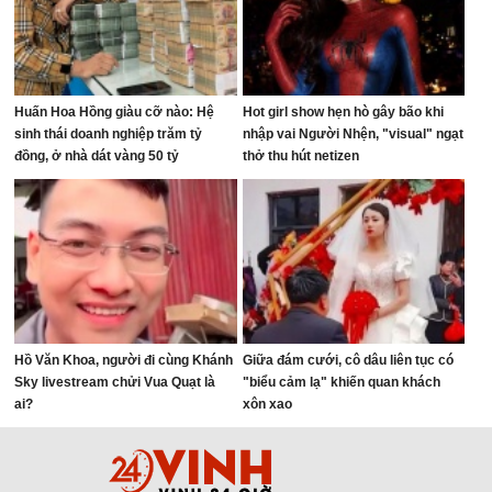
Huấn Hoa Hồng giàu cỡ nào: Hệ
Hot girl show hẹn hò gây bão khi
sinh thái doanh nghiệp trăm tỷ
nhập vai Người Nhện, "visual" ngạt
đồng, ở nhà dát vàng 50 tỷ
thở thu hút netizen
Hồ Văn Khoa, người đi cùng Khánh
Giữa đám cưới, cô dâu liên tục có
Sky livestream chửi Vua Quạt là
"biểu cảm lạ" khiến quan khách
ai?
xôn xao