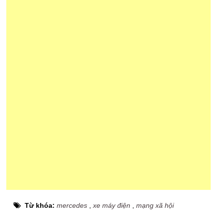
Từ khóa:
mercedes
,
xe máy điện
,
mạng xã hội