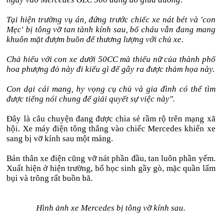
Tại hiện trường vụ án, đứng trước chiếc xe nát bét và 'con
Mẹc' bị tông vỡ tan tành kính sau, bố cháu vẫn đang mang
khuôn mặt đượm buồn để thương lượng với chủ xe.
Chả hiểu với con xe dưới 50CC mà thiếu nữ của thành phố
hoa phượng đỏ này đi kiểu gì để gây ra được thảm họa này.
Con dại cái mang, hy vọng cụ chủ và gia đình có thể tìm
được tiếng nói chung để giải quyết sự việc này".
Đây là câu chuyện đang được chia sẻ rầm rộ trên mạng xã
hội. Xe máy điện tông thẳng vào chiếc Mercedes khiến xe
sang bị vỡ kính sau một mảng.
Bản thân xe điện cũng vỡ nát phần đầu, tan luôn phần yếm.
Xuất hiện ở hiện trường, bố học sinh gầy gò, mặc quần lấm
bụi và trông rất buồn bã.
Hình ảnh xe Mercedes bị tông vỡ kính sau.