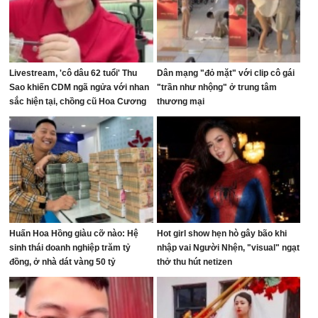
Livestream, 'cô dâu 62 tuổi' Thu
Dân mạng "đỏ mặt" với clip cô gái
Sao khiến CDM ngã ngửa với nhan
"trần như nhộng" ở trung tâm
sắc hiện tại, chồng cũ Hoa Cương
thương mại
bị réo tên
Huấn Hoa Hồng giàu cỡ nào: Hệ
Hot girl show hẹn hò gây bão khi
sinh thái doanh nghiệp trăm tỷ
nhập vai Người Nhện, "visual" ngạt
đồng, ở nhà dát vàng 50 tỷ
thở thu hút netizen