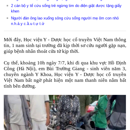
2 cán bộ y tế cứu sống trẻ ngừng tim do điện giật được tặng giấy
khen
Người đàn ông lao xuống sông cứu sống người mẹ ôm con nhỏ
n.h.ả.y c.ầ.u t.ự t.ử
Mới đây, Học viện Y - Dược học cổ truyền Việt Nam thông
tin, 1 nam sinh tại trường đã kịp thời sơ cứu người gặp nạn,
giúp bệnh nhân thoát cửa tử kịp thời.
Cụ thể, khoảng 10h ngày 7/7, khi đi qua khu vực Hồ Định
Công (Hà Nội), em Bùi Trường Giang - sinh viên năm 3,
chuyên ngành Y Khoa, Học viện Y - Dược học cổ truyền
Việt Nam bất ngờ phát hiện một nam thanh niên nằm bất
tỉnh bên đường.