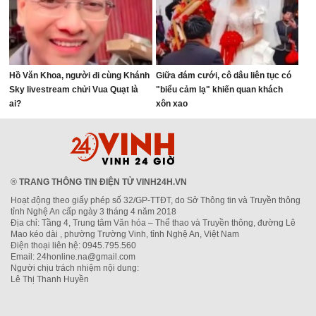
Hồ Văn Khoa, người đi cùng Khánh
Giữa đám cưới, cô dâu liên tục có
Sky livestream chửi Vua Quạt là
"biểu cảm lạ" khiến quan khách
ai?
xôn xao
®
TRANG THÔNG TIN ĐIỆN TỬ VINH24H.VN
Hoạt động theo giấy phép số 32/GP-TTĐT, do Sở Thông tin và Truyền thông
tỉnh Nghệ An cấp ngày 3 tháng 4 năm 2018
Địa chỉ: Tầng 4, Trung tâm Văn hóa – Thể thao và Truyền thông, đường Lê
Mao kéo dài , phường Trường Vinh, tỉnh Nghệ An, Việt Nam
Điện thoại liên hệ: 0945.795.560
Email: 24honline.na@gmail.com
Người chịu trách nhiệm nội dung:
Lê Thị Thanh Huyền