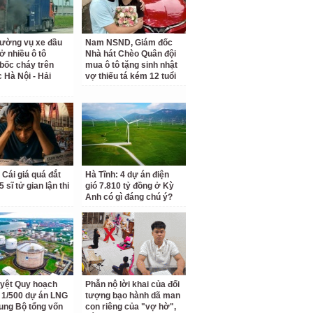
rường vụ xe đầu
Nam NSND, Giám đốc
ở nhiều ô tô
Nhà hát Chèo Quân đội
bốc cháy trên
mua ô tô tặng sinh nhật
c Hà Nội - Hải
vợ thiếu tá kém 12 tuổi
 Cái giá quá đắt
Hà Tĩnh: 4 dự án điện
 sĩ tử gian lận thi
gió 7.810 tỷ đồng ở Kỳ
Anh có gì đáng chú ý?
yệt Quy hoạch
Phẫn nộ lời khai của đối
ết 1/500 dự án LNG
tượng bạo hành dã man
ung Bộ tổng vốn
con riêng của "vợ hờ",