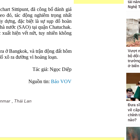
tài nă
Nghệ T
hart Sittipunt, đã công bố đánh giá
Theo đó, tác động nghiêm trọng nhất
ây dựng, đặc biệt là sự sụp đổ hoàn
hà nước (SAO) tại quận Chatuchak.
 xuất hiện vết nứt, tuy nhiên không
 ra ở Bangkok, và trận động đất hôm
Vượt n
bộ đội
ổ xô ra đường vì hoảng loạn.
trường 
ở biên
Tác giả: Ngọc Diệp
Nguồn tin:
Báo VOV
nmar
,
Thái Lan
Đưa sĩ
về cấp
chính t
nào?