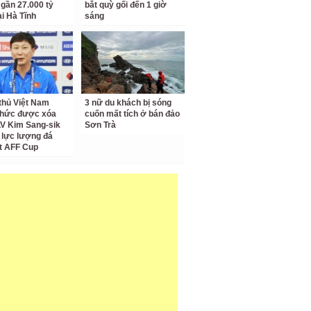
 gần 27.000 tỷ
bắt quỳ gối đến 1 giờ
ại Hà Tĩnh
sáng
thủ Việt Nam
3 nữ du khách bị sóng
thức được xóa
cuốn mất tích ở bán đảo
LV Kim Sang-sik
Sơn Trà
 lực lượng đá
t AFF Cup