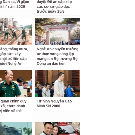
ng Dân ca, Ví giặm
duyệt Đề án sắp xếp
ĩnh” năm 2026
các cơ sở giáo dục
trước ngày 15/8
ắng, thắng mưa,
Nghệ An chuyển trường
 góp sức xây
tư thục sang công lập
nội trú liên cấp
mang tên Bộ trưởng Bộ
 giới Nghệ An
Công an đầu tiên
 quan chính quy
Tử hình Nguyễn Cao
 xã, chức danh
Minh SN 2000
rị viên sẽ thế