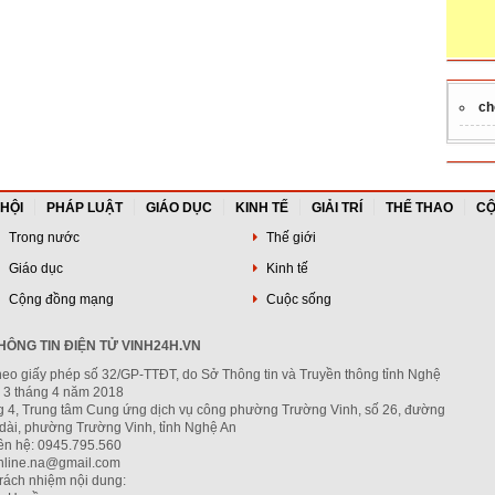
ch
 HỘI
PHÁP LUẬT
GIÁO DỤC
KINH TẾ
GIẢI TRÍ
THỂ THAO
CỘ
Trong nước
Thế giới
Giáo dục
Kinh tế
Cộng đồng mạng
Cuộc sống
ÔNG TIN ĐIỆN TỬ VINH24H.VN
heo giấy phép số 32/GP-TTĐT, do Sở Thông tin và Truyền thông tỉnh Nghệ
 3 tháng 4 năm 2018
ng 4, Trung tâm Cung ứng dịch vụ công phường Trường Vinh, số 26, đường
dài, phường Trường Vinh, tỉnh Nghệ An
iên hệ: 0945.795.560
nline.na@gmail.com
trách nhiệm nội dung: