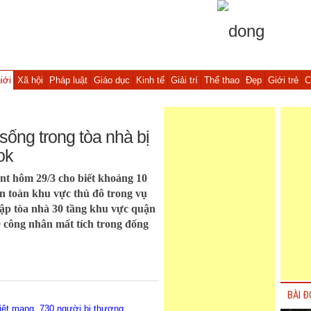
iới
Xã hội
Pháp luật
Giáo dục
Kinh tế
Giải trí
Thể thao
Đẹp
Giới trẻ
C
sống trong tòa nhà bị
ok
t hôm 29/3 cho biết khoảng 10
n toàn khu vực thủ đô trong vụ
sập tòa nhà 30 tầng khu vực quận
 công nhân mất tích trong đống
BÀI Đ
iệt mạng, 730 người bị thương