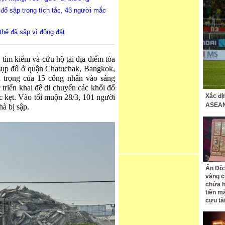
 đổ sập trong tích tắc, 43 người mắc
hể đã sập vì động đất
tìm kiếm và cứu hộ tại địa điểm tòa
ụp đổ ở quận Chatuchak, Bangkok,
n trọng của 15 công nhân vào sáng
riển khai để di chuyển các khối đổ
Xác đị
c kẹt. Vào tối muộn 28/3, 101 người
ASEAN
hà bị sập.
Ấn Độ:
vàng c
chứa h
tiền m
cựu tà