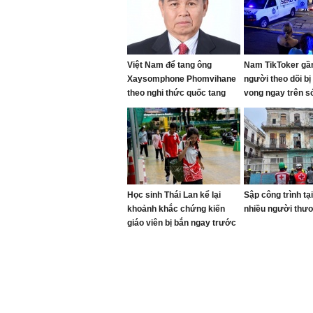
Việt Nam để tang ông
Nam TikToker gầ
Xaysomphone Phomvihane
người theo dõi bị
theo nghi thức quốc tang
vong ngay trên s
trong 2 ngày
livestream
Học sinh Thái Lan kể lại
Sập công trình tạ
khoảnh khắc chứng kiến
nhiều người thư
giáo viên bị bắn ngay trước
mặt