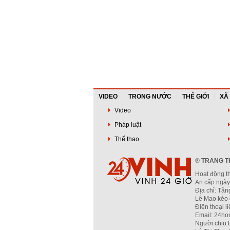
VIDEO
TRONG NƯỚC
THẾ GIỚI
XÃ
Video
Pháp luật
Thể thao
®
TRANG TH
Hoạt động t
An cấp ngày
Địa chỉ: Tầ
Lê Mao kéo 
Điện thoại l
Email: 24ho
Người chịu 