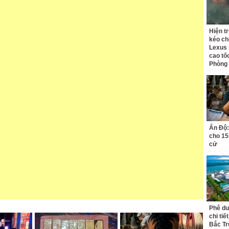
Hiện t
kéo ch
Lexus 
cao tố
Phòng
Ấn Độ:
cho 155
cử
Phê du
chi ti
Bắc Tr