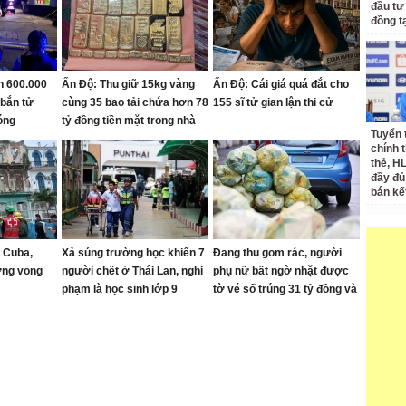
đầu tư
đồng t
n 600.000
Ấn Độ: Thu giữ 15kg vàng
Ấn Độ: Cái giá quá đắt cho
 bắn tử
cùng 35 bao tải chứa hơn 78
155 sĩ tử gian lận thi cử
óng
tỷ đồng tiền mặt trong nhà
Tuyển 
một cựu tài xế xe buýt
chính 
thẻ, H
đầy đủ
bán kế
i Cuba,
Xả súng trường học khiến 7
Đang thu gom rác, người
ơng vong
người chết ở Thái Lan, nghi
phụ nữ bất ngờ nhặt được
phạm là học sinh lớp 9
tờ vé số trúng 31 tỷ đồng và
cái kết