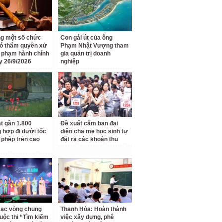
g một số chức
Con gái út của ông
ó thẩm quyền xử
Phạm Nhật Vượng tham
i phạm hành chính
gia quản trị doanh
y 26/9/2026
nghiệp
t gần 1.800
Đề xuất cấm ban đại
 hợp đi dưới tốc
diện cha mẹ học sinh tự
 phép trên cao
đặt ra các khoản thu
ạc vòng chung
Thanh Hóa: Hoàn thành
uộc thi “Tìm kiếm
việc xây dựng, phê