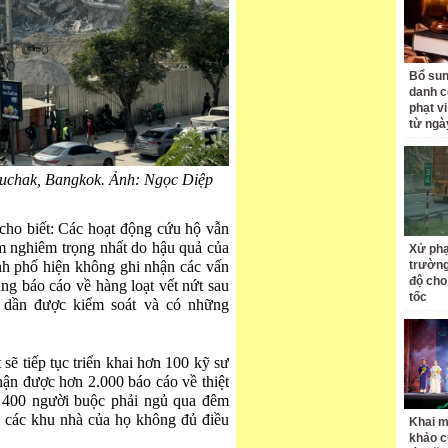
Bổ sun
danh c
phạt v
từ ngà
tuchak, Bangkok. Ảnh: Ngọc Diệp
cho biết: Các hoạt động cứu hộ vẫn
ểm nghiêm trọng nhất do hậu quả của
Xử phạ
nh phố hiện không ghi nhận các vấn
trường
độ cho
ng báo cáo về hàng loạt vết nứt sau
tốc
g dần được kiểm soát và có những
ẽ tiếp tục triển khai hơn 100 kỹ sư
nhận được hơn 2.000 báo cáo về thiệt
i 400 người buộc phải ngủ qua đêm
do các khu nhà của họ không đủ điều
Khai m
khảo c