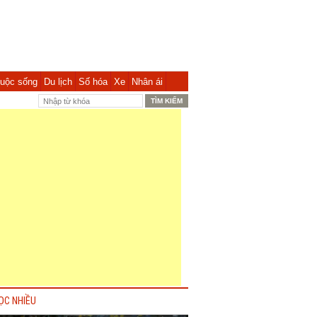
uộc sống
Du lịch
Số hóa
Xe
Nhân ái
ỌC NHIỀU