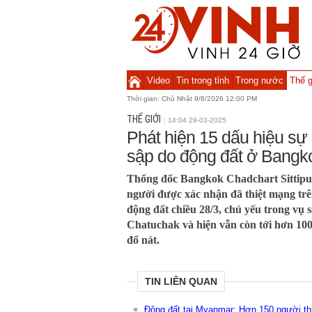
Video
Tin trong tỉnh
Trong nước
Thế g
Thời gian:
Chủ Nhật 9/8/2026 12:00 PM
THẾ GIỚI
14:04 29-03-2025
Phát hiện 15 dấu hiệu sự 
sập do động đất ở Bangk
Thống đốc Bangkok Chadchart Sittipun
người được xác nhận đã thiệt mạng trê
động đất chiều 28/3, chủ yếu trong vụ 
Chatuchak và hiện vẫn còn tới hơn 100
đổ nát.
TIN LIÊN QUAN
Động đất tại Myanmar: Hơn 150 người th