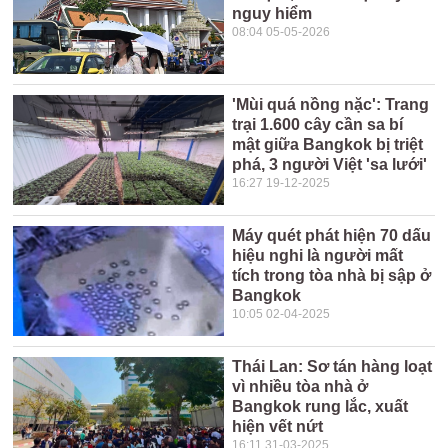
nguy hiểm
08:04 05-05-2026
'Mùi quá nồng nặc': Trang
trại 1.600 cây cần sa bí
mật giữa Bangkok bị triệt
phá, 3 người Việt 'sa lưới'
16:27 19-12-2025
Máy quét phát hiện 70 dấu
hiệu nghi là người mất
tích trong tòa nhà bị sập ở
Bangkok
10:05 02-04-2025
Thái Lan: Sơ tán hàng loạt
vì nhiều tòa nhà ở
Bangkok rung lắc, xuất
hiện vết nứt
16:11 31-03-2025