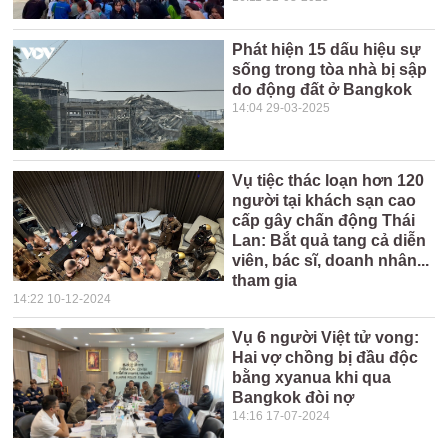
Phát hiện 15 dấu hiệu sự
sống trong tòa nhà bị sập
do động đất ở Bangkok
14:04 29-03-2025
Vụ tiệc thác loạn hơn 120
người tại khách sạn cao
cấp gây chấn động Thái
Lan: Bắt quả tang cả diễn
viên, bác sĩ, doanh nhân...
tham gia
14:22 10-12-2024
Vụ 6 người Việt tử vong:
Hai vợ chồng bị đầu độc
bằng xyanua khi qua
Bangkok đòi nợ
14:16 17-07-2024