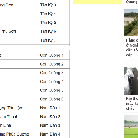
Quảng 
Hàng c
ở Nghệ
cần s
cấp
Kịp th
mắc kẹ
cháy