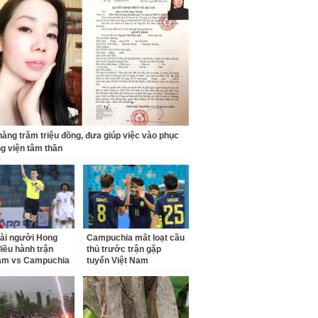
 hàng trăm triệu đồng, đưa giúp việc vào phục
ng viện tâm thần
tài người Hong
Campuchia mất loạt cầu
iều hành trận
thủ trước trận gặp
Nam vs Campuchia
tuyển Việt Nam