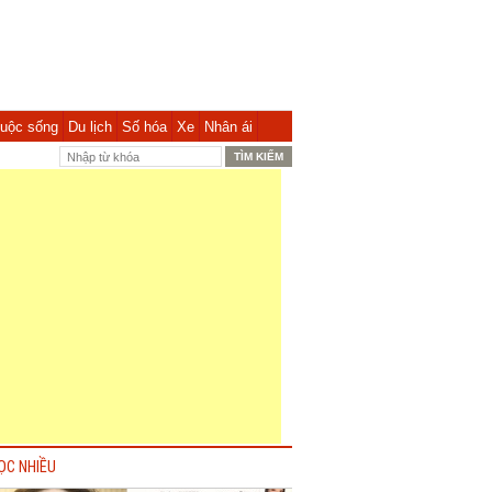
uộc sống
Du lịch
Số hóa
Xe
Nhân ái
ỌC NHIỀU