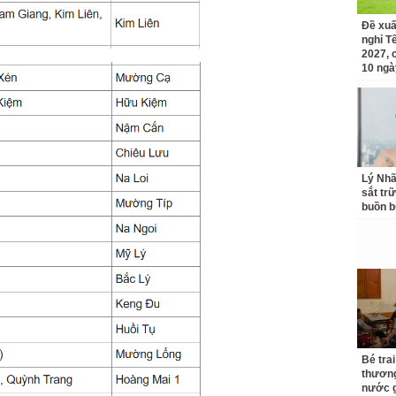
Đề xuấ
nghỉ T
2027, 
10 ngà
Lý Nhã
sắt tr
buồn b
Bé trai
thương
nước g