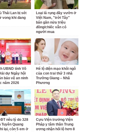
ủ Thái Lan bị sét
Loại lá rụng đầy vườn ở
ử vong khi đang
Việt Nam, "trời Tây"
bán gần nửa triệu
đồng/chiếc vẫn có
người mua
ch UBND tỉnh Võ
Hé lộ diện mạo khôi ngô
Hải dự Ngày hội
của con trai thứ 3 nhà
ân bảo vệ an ninh
Trường Giang – Nhã
c năm 2026
Phương
ĐT nêu lý do 328
Cựu Viện trưởng Viện
nh Tuyên Quang
Pháp y tâm thần Trung
hi lại, còn 5 em ở
ương nhận hối lộ hơn 8