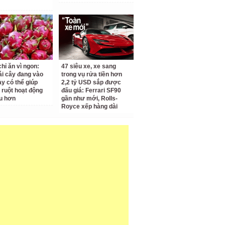
hỉ ăn vì ngon:
47 siêu xe, xe sang
rái cây đang vào
trong vụ rửa tiền hơn
y có thể giúp
2,2 tỷ USD sắp được
ruột hoạt động
đấu giá: Ferrari SF90
ru hơn
gần như mới, Rolls-
Royce xếp hàng dài