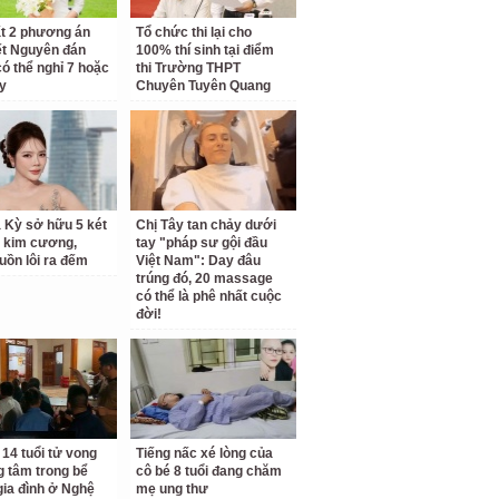
t 2 phương án
Tổ chức thi lại cho
ết Nguyên đán
100% thí sinh tại điểm
có thể nghỉ 7 hoặc
thi Trường THPT
y
Chuyên Tuyên Quang
 Kỳ sở hữu 5 két
Chị Tây tan chảy dưới
ữ kim cương,
tay "pháp sư gội đầu
uồn lôi ra đếm
Việt Nam": Day đâu
trúng đó, 20 massage
có thể là phê nhất cuộc
đời!
 14 tuổi tử vong
Tiếng nấc xé lòng của
 tâm trong bể
cô bé 8 tuổi đang chăm
ia đình ở Nghệ
mẹ ung thư