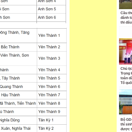
Cầu th
đánh t
thi đấu
Chủ tị
Trọng 
toàn d
Tổ quố
Bộ GD-
thí si
được t