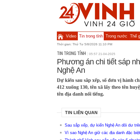
Video
Tin trong tỉnh
Trong nước
Thế g
Thời gian:
Thứ Tư 5/8/2026 11:10 PM
TIN TRONG TỈNH
05:57 21-04-2025
Phương án chi tiết sáp 
Nghệ An
Dự kiến sau sắp xếp, số đơn vị hành c
412 xuống 130, tên xã lấy theo tên huyệ
tên địa danh nổi tiếng.
TIN LIÊN QUAN
Sau sắp xếp, dự kiến Nghệ An dôi dư tr
Vì sao Nghệ An giữ các địa danh đặc biệ