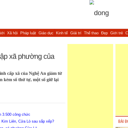
iới
Xã hội
Pháp luật
Giáo dục
Kinh tế
Giải trí
Thể thao
Đẹp
Giới trẻ
C
nhập xã phường của
hính cấp xã của Nghệ An giảm từ
n kèm số thứ tự, một số giữ lại
ên 3.500 công chức
t Kim Liên, Cửa Lò sau sắp xếp?
BÀI Đ