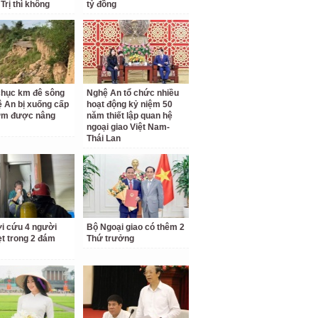
Trị thì không
tỷ đồng
hục km đê sông
Nghệ An tổ chức nhiều
 An bị xuống cấp
hoạt động kỷ niệm 50
ớm được nâng
năm thiết lập quan hệ
ngoại giao Việt Nam-
Thái Lan
ời cứu 4 người
Bộ Ngoại giao có thêm 2
t trong 2 đám
Thứ trưởng