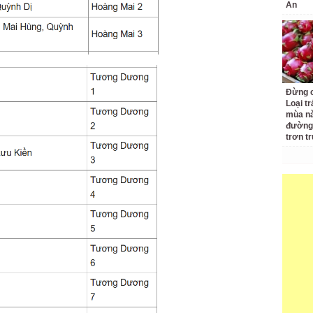
An
Đừng c
Loại t
mùa nà
đường 
trơn t