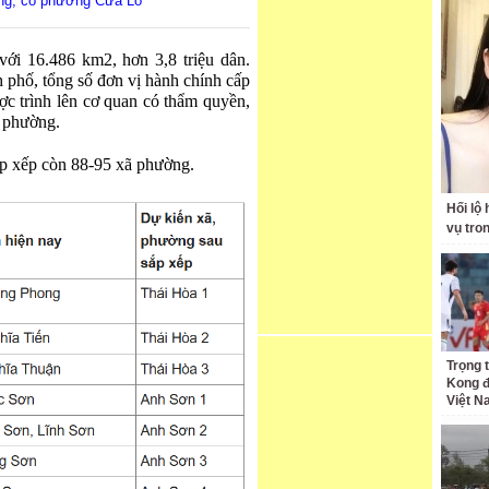
ng, có phường Cửa Lò
với 16.486 km2, hơn 3,8 triệu dân.
h phố, tổng số đơn vị hành chính cấp
ợc trình lên cơ quan có thẩm quyền,
1 phường.
sắp xếp còn 88-95 xã phường.
Hối lộ
vụ tro
Trọng 
Kong đ
Việt 