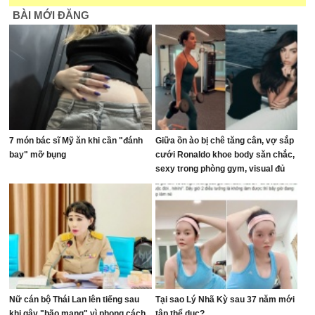
BÀI MỚI ĐĂNG
7 món bác sĩ Mỹ ăn khi cần "đánh
Giữa ồn ào bị chê tăng cân, vợ sắp
bay" mỡ bụng
cưới Ronaldo khoe body săn chắc,
sexy trong phòng gym, visual đủ
sức dập tắt mọi lời chê bai
Nữ cán bộ Thái Lan lên tiếng sau
Tại sao Lý Nhã Kỳ sau 37 năm mới
khi gây "bão mạng" vì phong cách
tập thể dục?