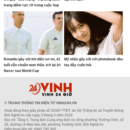
trang điểm rực rỡ trong cuộc họp
ngân sách
Ronaldo gây sốt khi diện sơ mi, 41
Mỹ nhân gây sốt với photobook đầu
tuổi vẫn chuẩn nam thần, trở lại Al-
tay đầy cuốn hút
Nassr sau World Cup
®
TRANG THÔNG TIN ĐIỆN TỬ VINH24H.VN
Hoạt động theo giấy phép số 32/GP-TTĐT, do Sở Thông tin và Truyền thông
tỉnh Nghệ An cấp ngày 3 tháng 4 năm 2018
Địa chỉ: Tầng 4, Trung tâm Cung ứng dịch vụ công phường Trường Vinh, số
26, đường Lê Mao kéo dài, phường Trường Vinh, tỉnh Nghệ An
Điện thoại liên hệ: 0945.795.560