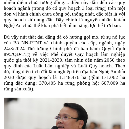
nhiều điểm chưa tương đồng..., điều này dẫn đến các quy
hoạch ngành (trong đó có quy hoạch 3 loại rừng) trên một
đơn vị hành chính chưa đồng bộ, thống nhất, đặc biệt là với
quy hoạch sử dụng đất. Đây chính là nguyên nhân khiến
Nghệ An chưa thể khai phá hết tiềm năng, lợi thế trời ban.
Dù vậy nút thắt dai dẳng đã có hướng gợi mở, từ sự nỗ lực
của Bộ NN-PTNT và chính quyền các cấp, ngành, ngày
24/8/2024 Thủ tướng Chính phủ đã ban hành Quyết định
895/QĐ-TTg về việc Phê duyệt Quy hoạch lâm nghiệp
quốc gia thời kỳ 2021-2030, tầm nhìn đến năm 2050 theo
quy định của Luật Lâm nghiệp và Luật Quy hoạch. Theo
đó, tổng diện tích đất lâm nghiệp trên địa bàn Nghệ An đến
2030 được quy hoạch là 1.148.476 ha (gồm 171.062 ha
rừng đặc dụng; 370.405 ha rừng phòng hộ; 607.009 ha
rừng sản xuất).