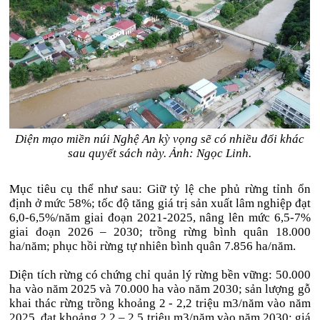
Diện mạo miền núi Nghệ An kỳ vọng sẽ có nhiều đổi khác
sau quyết sách này. Ảnh: Ngọc Linh.
Mục tiêu cụ thể như sau: Giữ tỷ lệ che phủ rừng tỉnh ổn
định ở mức 58%; tốc độ tăng giá trị sản xuất lâm nghiệp đạt
6,0-6,5%/năm giai đoạn 2021-2025, nâng lên mức 6,5-7%
giai đoạn 2026 – 2030; trồng rừng bình quân 18.000
ha/năm; phục hồi rừng tự nhiên bình quân 7.856 ha/năm.
Diện tích rừng có chứng chỉ quản lý rừng bền vững: 50.000
ha vào năm 2025 và 70.000 ha vào năm 2030; sản lượng gỗ
khai thác rừng trồng khoảng 2 - 2,2 triệu m3/năm vào năm
2025, đạt khoảng 2,2 – 2,5 triệu m3/năm vào năm 2030; giá