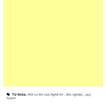
Từ khóa:
thời cơ lớn của Nghệ An
,
lâm nghiệp
,
quy
hoạch