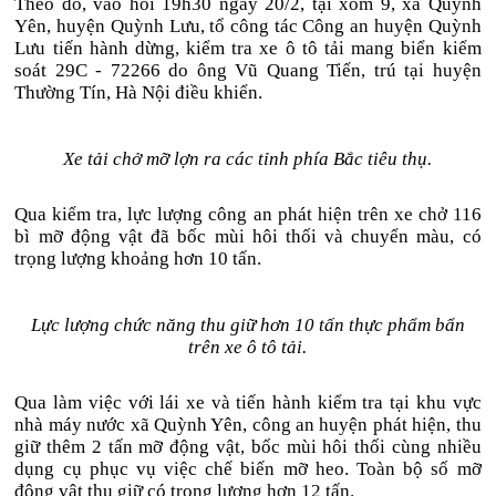
Theo đó, vào hồi 19h30 ngày 20/2, tại xóm 9, xã Quỳnh
Yên, huyện Quỳnh Lưu, tổ công tác Công an huyện Quỳnh
Lưu tiến hành dừng, kiểm tra xe ô tô tải mang biển kiểm
soát 29C - 72266 do ông Vũ Quang Tiến, trú tại huyện
Thường Tín, Hà Nội điều khiển.
Xe tải chở mỡ lợn ra các tỉnh phía Bắc tiêu thụ.
Qua kiểm tra, lực lượng công an phát hiện trên xe chở 116
bì mỡ động vật đã bốc mùi hôi thối và chuyển màu, có
trọng lượng khoảng hơn 10 tấn.
Lực lượng chức năng thu giữ hơn 10 tấn thực phẩm bẩn
trên xe ô tô tải.
Qua làm việc với lái xe và tiến hành kiểm tra tại khu vực
nhà máy nước xã Quỳnh Yên, công an huyện phát hiện, thu
giữ thêm 2 tấn mỡ động vật, bốc mùi hôi thối cùng nhiều
dụng cụ phục vụ việc chế biến mỡ heo. Toàn bộ số mỡ
động vật thu giữ có trọng lượng hơn 12 tấn.