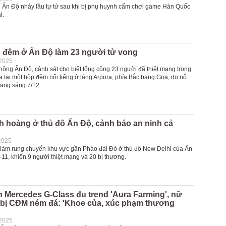
i Ấn Độ nhảy lầu tự tử sau khi bị phụ huynh cấm chơi game Hàn Quốc
i.
 đêm ở Ấn Độ làm 23 người tử vong
-2025
hông Ấn Độ, cảnh sát cho biết tổng cộng 23 người đã thiệt mạng trong
a tại một hộp đêm nổi tiếng ở làng Arpora, phía Bắc bang Goa, do nổ
rạng sáng 7/12.
h hoàng ở thủ đô Ấn Độ, cảnh báo an ninh cả
2025
 làm rung chuyển khu vực gần Pháo đài Đỏ ở thủ đô New Delhi của Ấn
-11, khiến 9 người thiệt mạng và 20 bị thương.
 Mercedes G-Class đu trend 'Aura Farming', nữ
n bị CĐM ném đá: 'Khoe của, xúc phạm thương
-2025