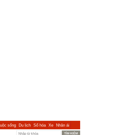
uộc sống
Du lịch
Số hóa
Xe
Nhân ái