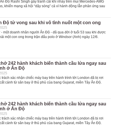
 Ấn Độ Rashi Singh gây tranh cãi khi nhảy trên mui Mercedes-AMG
s, khiến mạng xã hội “dậy sóng” cả vì hành động lẫn phản ứng sau
 Độ tử vong sau khi vô tình nuốt một con ong
-2025
 - một doanh nhân người Ấn Độ - đã qua đời ở tuổi 53 sau khi được
hải một con ong trong trận đấu polo ở Windsor (Anh) ngày 12/6.
chở 242 hành khách biến thành cầu lửa ngay sau
ánh ở Ấn Độ
-2025
trách xác nhận chiếc máy bay trên hành trình tới London đã bị rơi
cất cánh từ sân bay ở thủ phủ của bang Gujarat, miền Tây Ấn Độ.
chở 242 hành khách biến thành cầu lửa ngay sau
ánh ở Ấn Độ
-2025
trách xác nhận chiếc máy bay trên hành trình tới London đã bị rơi
cất cánh từ sân bay ở thủ phủ của bang Gujarat, miền Tây Ấn Độ.