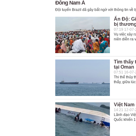
Đông Nam Á
Đội tuyển Brazil đã gây bất ngờ với thông tin về l
Ấn Độ: Gi
bị thươn
07:19 17-07
Vụ việc xảy r
niên diễn ra 
Tìm thấy 
tại Oman
07:51 16-07
Thi thể thủy 
thấy, giữa lú
Việt Nam 
14:21 12-07
Lãnh đạo Việt
Quốc khiến 1