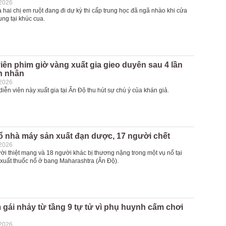
-2026
à hai chị em ruột đang đi dự kỳ thi cấp trung học đã ngã nhào khi cửa
ng tại khúc cua.
iên phim giờ vàng xuất gia gieo duyên sau 4 lần
n nhân
-2026
iễn viên này xuất gia tại Ấn Độ thu hút sự chú ý của khán giả.
ổ nhà máy sản xuất đạn dược, 17 người chết
-2026
ười thiệt mạng và 18 người khác bị thương nặng trong một vụ nổ tại
xuất thuốc nổ ở bang Maharashtra (Ấn Độ).
 gái nhảy từ tầng 9 tự tử vì phụ huynh cấm chơi
-2026