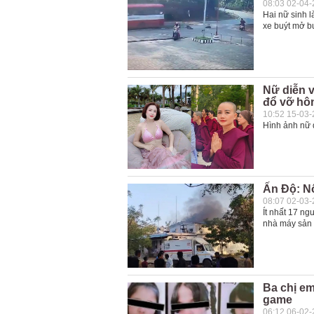
08:03 02-04
Hai nữ sinh l
xe buýt mở bu
Nữ diễn v
đổ vỡ hô
10:52 15-03
Hình ảnh nữ d
Ấn Độ: N
08:07 02-03
Ít nhất 17 ng
nhà máy sản 
Ba chị em
game
06:12 06-02