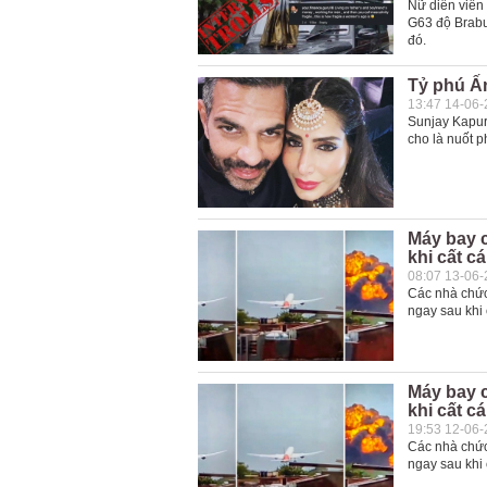
Nữ diễn viên
G63 độ Brabu
đó.
Tỷ phú Ấn
13:47 14-06
Sunjay Kapur
cho là nuốt p
Máy bay 
khi cất c
08:07 13-06
Các nhà chức 
ngay sau khi 
Máy bay 
khi cất c
19:53 12-06
Các nhà chức 
ngay sau khi 