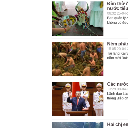
Đền thờ 
nước tiể
08:32 25-04
Ban quản lý 
không có đức 
Ném phân
15:05 20-04
Tại làng Kai
năm mới Bais
Các nước
13:29 08-04
Lãnh đạo Lào
thông điệp c
Hai chị e