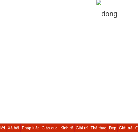
iới
Xã hội
Pháp luật
Giáo dục
Kinh tế
Giải trí
Thể thao
Đẹp
Giới trẻ
C