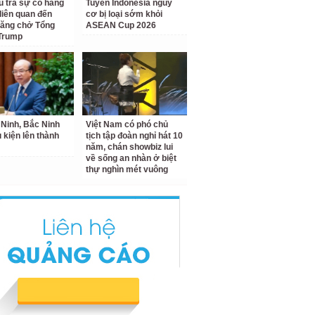
u tra sự cố hàng
Tuyển Indonesia nguy
liên quan đến
cơ bị loại sớm khỏi
hăng chở Tổng
ASEAN Cup 2026
Trump
Ninh, Bắc Ninh
Việt Nam có phó chủ
u kiện lên thành
tịch tập đoàn nghỉ hát 10
năm, chán showbiz lui
về sống an nhàn ở biệt
thự nghìn mét vuông