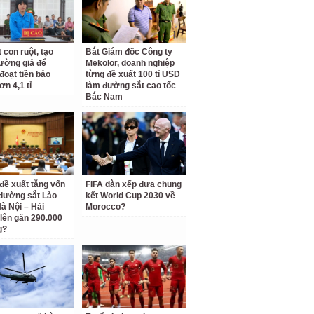
 con ruột, tạo
Bắt Giám đốc Công ty
rường giả để
Mekolor, doanh nghiệp
đoạt tiền bảo
từng đề xuất 100 tỉ USD
ơn 4,1 tỉ
làm đường sắt cao tốc
Bắc Nam
 đề xuất tăng vốn
FIFA dàn xếp đưa chung
đường sắt Lào
kết World Cup 2030 về
Hà Nội – Hải
Morocco?
lên gần 290.000
g?