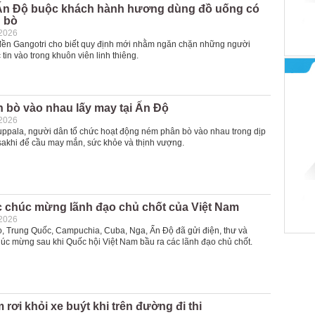
Ấn Độ buộc khách hành hương dùng đồ uống có
u bò
-2026
đền Gangotri cho biết quy định mới nhằm ngăn chặn những người
tin vào trong khuôn viên linh thiêng.
 bò vào nhau lấy may tại Ấn Độ
-2026
ruppala, người dân tổ chức hoạt động ném phân bò vào nhau trong dịp
akhi để cầu may mắn, sức khỏe và thịnh vượng.
 chúc mừng lãnh đạo chủ chốt của Việt Nam
-2026
, Trung Quốc, Campuchia, Cuba, Nga, Ấn Độ đã gửi điện, thư và
húc mừng sau khi Quốc hội Việt Nam bầu ra các lãnh đạo chủ chốt.
m rơi khỏi xe buýt khi trên đường đi thi