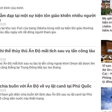
ịch trình của mình.
ẫm đạp tại một sự kiện tôn giáo khiến nhiều người
Mẹ giết
g
hiện t
-2026
chiếm 
a tại khu vực Puri của bang Odisha trong một sự kiện tôn giáo thường
hiểm h
vào đầu ngày với rất đông người tham gia.
thi thể thủy thủ Ấn Độ mất tích sau vụ tấn công tàu
-2026
thủ Ấn Độ mất tích sau vụ tàu bị tấn công ngoài khơi Oman đã được tìm
Vì sao
c căng thẳng tại Trung Đông tiếp tục leo thang.
dự án 
Cai – 
Phòng 
tỷ đồn
chia buồn với Ấn Độ về vụ lật canô tại Phú Quốc
-2026
 Nam gửi điện chia buồn tới lãnh đạo Ấn Độ sau vụ lật canô tại Phú
5 công dân nước này thiệt mạng.