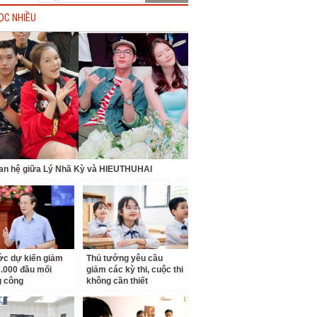
ỌC NHIỀU
an hệ giữa Lý Nhã Kỳ và HIEUTHUHAI
c dự kiến giảm
Thủ tướng yêu cầu
.000 đầu mối
giảm các kỳ thi, cuộc thi
g công
không cần thiết