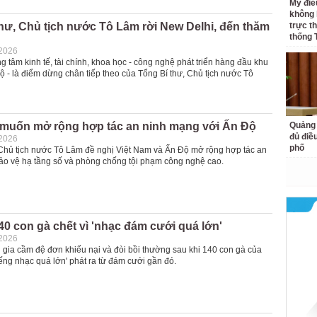
Mỹ điề
không 
hư, Chủ tịch nước Tô Lâm rời New Delhi, đến thăm
trực t
thống 
-2026
g tâm kinh tế, tài chính, khoa học - công nghệ phát triển hàng đầu khu
 - là điểm dừng chân tiếp theo của Tổng Bí thư, Chủ tịch nước Tô
 muốn mở rộng hợp tác an ninh mạng với Ấn Độ
Quảng 
đủ điề
-2026
phố
 Chủ tịch nước Tô Lâm đề nghị Việt Nam và Ấn Độ mở rộng hợp tác an
ảo vệ hạ tầng số và phòng chống tội phạm công nghệ cao.
40 con gà chết vì 'nhạc đám cưới quá lớn'
-2026
i gia cầm đệ đơn khiếu nại và đòi bồi thường sau khi 140 con gà của
tiếng nhạc quá lớn' phát ra từ đám cưới gần đó.