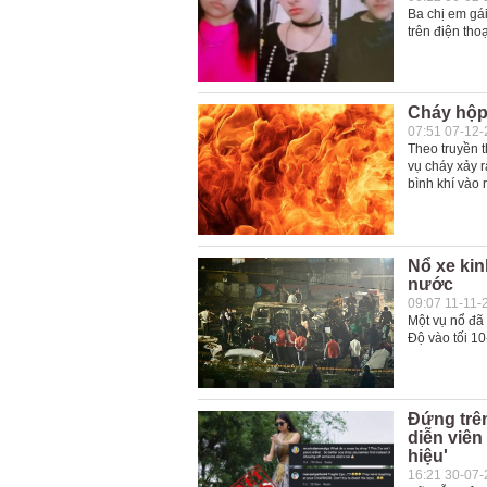
Ba chị em gá
trên điện thoạ
Cháy hộp
07:51 07-12
Theo truyền t
vụ cháy xảy r
bình khí vào 
Nổ xe kin
nước
09:07 11-11-
Một vụ nổ đã
Độ vào tối 10
Đứng trên
diễn viê
hiệu'
16:21 30-07