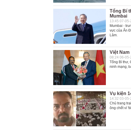
Tổng Bí t
Mumbai
13:45 07-05
Mumbai - trun
vực của Ấn Độ
Lâm.
Việt Nam
08:24 06-05
Tổng Bí thư,
ninh mạng, b
Vụ kiện 1
14:32 03-05
Chủ trang trạ
ông chết vì '