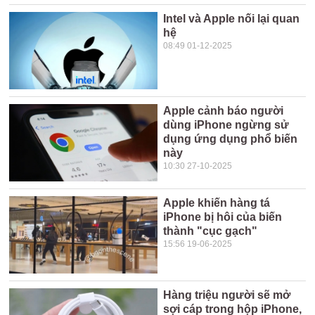
Intel và Apple nối lại quan
hệ
08:49 01-12-2025
Apple cảnh báo người
dùng iPhone ngừng sử
dụng ứng dụng phổ biến
này
10:30 27-10-2025
Apple khiến hàng tá
iPhone bị hôi của biến
thành "cục gạch"
15:56 19-06-2025
Hàng triệu người sẽ mở
sợi cáp trong hộp iPhone,