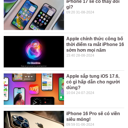
iPhone 17 sẽ có thay đổi
gì?
09:20 31-08-2024
Apple chính thức công bố
thời điểm ra mắt iPhone 16
sớm hơn mọi năm
15:40 28-08-2024
Apple sắp tung iOS 17.6,
có gì hấp dẫn cho người
dùng?
10:04 24-07-2024
iPhone 16 Pro sẽ có viền
siêu mỏng!
09:59 01-06-2024