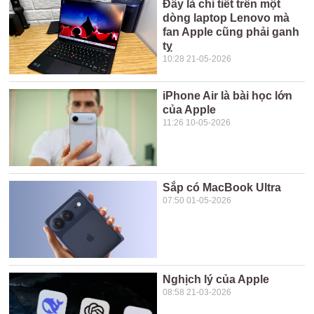
Đây là chi tiết trên một
dòng laptop Lenovo mà
fan Apple cũng phải ganh
tỵ
10:28 21-05-2026
iPhone Air là bài học lớn
của Apple
11:26 10-05-2026
Sắp có MacBook Ultra
07:50 01-05-2026
Nghịch lý của Apple
08:58 21-03-2026