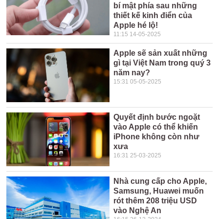
bí mật phía sau những
thiết kế kinh điển của
Apple hé lộ!
11:15 14-05-2025
Apple sẽ sản xuất những
gì tại Việt Nam trong quý 3
năm nay?
15:31 05-05-2025
Quyết định bước ngoặt
vào Apple có thể khiến
iPhone không còn như
xưa
16:31 25-03-2025
Nhà cung cấp cho Apple,
Samsung, Huawei muốn
rót thêm 208 triệu USD
vào Nghệ An