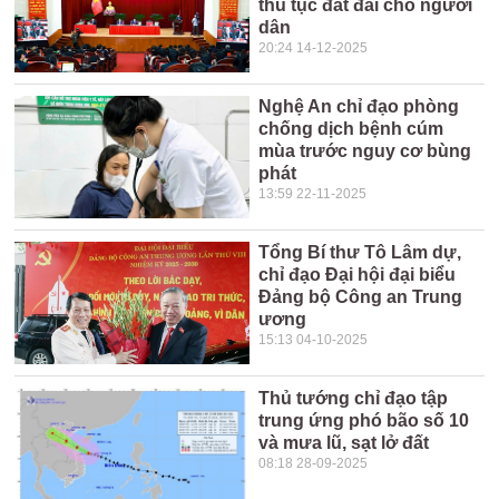
thủ tục đất đai cho người
dân
20:24 14-12-2025
Nghệ An chỉ đạo phòng
chống dịch bệnh cúm
mùa trước nguy cơ bùng
phát
13:59 22-11-2025
Tổng Bí thư Tô Lâm dự,
chỉ đạo Đại hội đại biểu
Đảng bộ Công an Trung
ương
15:13 04-10-2025
Thủ tướng chỉ đạo tập
trung ứng phó bão số 10
và mưa lũ, sạt lở đất
08:18 28-09-2025