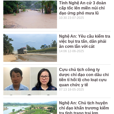
Tỉnh Nghệ An cử 3 đoàn
cấp tốc lên miền núi chỉ
đạo ứng phó mưa lũ
10:30 23-07-2025
Nghệ An: Yêu cầu kiểm tra
việc bụi tra tấn, dân phải
ăn cơm lẫn với cát
14:06 12-06-2025
Cựu chủ tịch công ty
dược chỉ đạo con dâu chi
tiền tỉ hối lộ cho loạt cựu
quan chức y tế
07:13 18-05-2025
Nghệ An: Chủ tịch huyện
chỉ đạo khẩn trương kiểm
tra tình trạng trại lợn