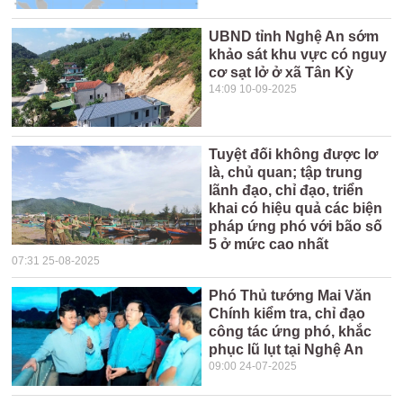
UBND tỉnh Nghệ An sớm
khảo sát khu vực có nguy
cơ sạt lở ở xã Tân Kỳ
14:09 10-09-2025
Tuyệt đối không được lơ
là, chủ quan; tập trung
lãnh đạo, chỉ đạo, triển
khai có hiệu quả các biện
pháp ứng phó với bão số
5 ở mức cao nhất
07:31 25-08-2025
Phó Thủ tướng Mai Văn
Chính kiểm tra, chỉ đạo
công tác ứng phó, khắc
phục lũ lụt tại Nghệ An
09:00 24-07-2025