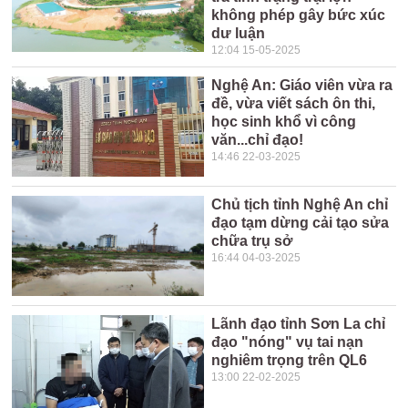
không phép gây bức xúc
dư luận
12:04 15-05-2025
Nghệ An: Giáo viên vừa ra
đề, vừa viết sách ôn thi,
học sinh khổ vì công
văn...chỉ đạo!
14:46 22-03-2025
Chủ tịch tỉnh Nghệ An chỉ
đạo tạm dừng cải tạo sửa
chữa trụ sở
16:44 04-03-2025
Lãnh đạo tỉnh Sơn La chỉ
đạo "nóng" vụ tai nạn
nghiêm trọng trên QL6
13:00 22-02-2025