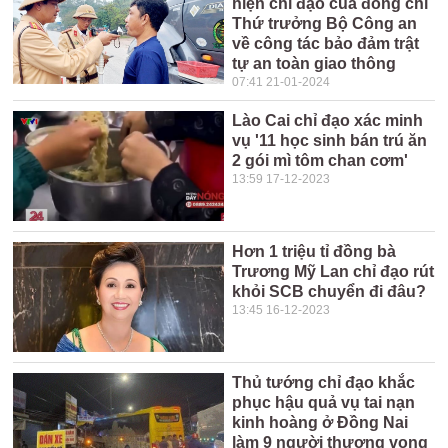
hiện chỉ đạo của đồng chí
Thứ trưởng Bộ Công an
về công tác bảo đảm trật
tự an toàn giao thông
07:41 21-01-2024
Lào Cai chỉ đạo xác minh
vụ '11 học sinh bán trú ăn
2 gói mì tôm chan cơm'
13:59 17-12-2023
Hơn 1 triệu tỉ đồng bà
Trương Mỹ Lan chỉ đạo rút
khỏi SCB chuyển đi đâu?
13:45 16-12-2023
Thủ tướng chỉ đạo khắc
phục hậu quả vụ tai nạn
kinh hoàng ở Đồng Nai
làm 9 người thương vong