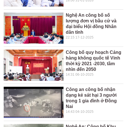
18:06 31-01-2026
Nghệ An công bố số
lượng đơn vị bầu cử và
đại biểu Hội đồng Nhân
dân tỉnh
22:15 17-12-2025
Công bố quy hoạch Cảng
hàng không quốc tế Vinh
thời kỳ 2021 -2030, tầm
nhìn đến 2050
14:31 06-10-2025
Công an công bố nhận
dạng kẻ sát hại 3 người
trong 1 gia đình ở Đồng
Nai
14:43 04-10-2025
Nghệ An: Công bố Khu