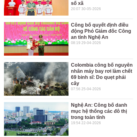
số xã
20:07 30-05-2026
Công bố quyết định điều
động Phó Giám đốc Công
an tỉnh Nghệ An
08:19 29-04-2026
Colombia công bố nguyên
nhân máy bay rơi làm chết
69 binh sĩ: Do quẹt phải
cây
07:56 25-04-2026
Nghệ An: Công bố danh
mục hệ thống các đô thị
trong toàn tỉnh
19:54 22-04-2026