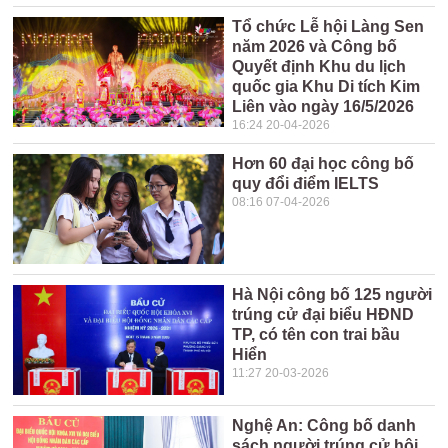
Tổ chức Lễ hội Làng Sen
năm 2026 và Công bố
Quyết định Khu du lịch
quốc gia Khu Di tích Kim
Liên vào ngày 16/5/2026
16:24 20-04-2026
Hơn 60 đại học công bố
quy đổi điểm IELTS
08:16 07-04-2026
Hà Nội công bố 125 người
trúng cử đại biểu HĐND
TP, có tên con trai bầu
Hiển
11:27 20-03-2026
Nghệ An: Công bố danh
sách người trúng cử hội