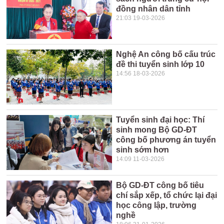
đồng nhân dân tỉnh
21:03 19-03-2026
Nghệ An công bố cấu trúc
đề thi tuyển sinh lớp 10
14:56 18-03-2026
Tuyển sinh đại học: Thí
sinh mong Bộ GD-ĐT
công bố phương án tuyển
sinh sớm hơn
14:09 11-03-2026
Bộ GD-ĐT công bố tiêu
chí sắp xếp, tổ chức lại đại
học công lập, trường
nghề