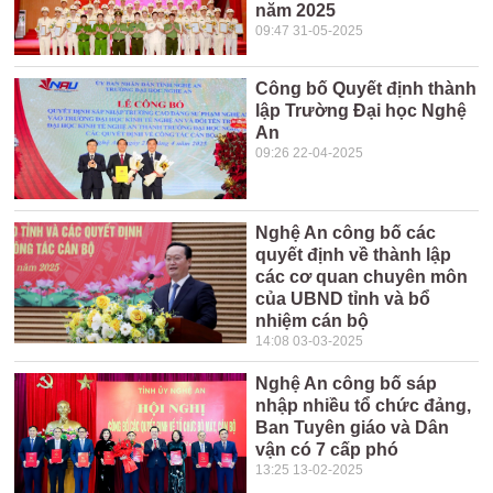
năm 2025
09:47 31-05-2025
Công bố Quyết định thành
lập Trường Đại học Nghệ
An
09:26 22-04-2025
Nghệ An công bố các
quyết định về thành lập
các cơ quan chuyên môn
của UBND tỉnh và bổ
nhiệm cán bộ
14:08 03-03-2025
Nghệ An công bố sáp
nhập nhiều tổ chức đảng,
Ban Tuyên giáo và Dân
vận có 7 cấp phó
13:25 13-02-2025