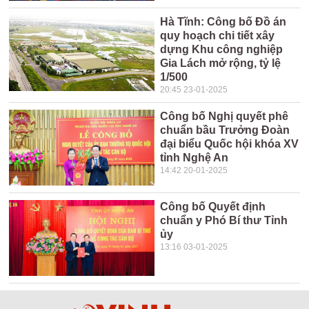
Hà Tĩnh: Công bố Đồ án
quy hoạch chi tiết xây
dựng Khu công nghiệp
Gia Lách mở rộng, tỷ lệ
1/500
20:45 23-01-2025
Công bố Nghị quyết phê
chuẩn bầu Trưởng Đoàn
đại biểu Quốc hội khóa XV
tỉnh Nghệ An
14:42 20-01-2025
Công bố Quyết định
chuẩn y Phó Bí thư Tỉnh
ủy
13:16 03-01-2025