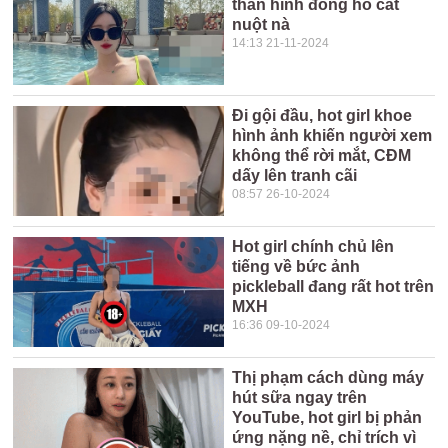
thân hình đồng hồ cát
nuột nà
14:13 21-11-2024
Đi gội đầu, hot girl khoe
hình ảnh khiến người xem
không thể rời mắt, CĐM
dấy lên tranh cãi
08:57 26-10-2024
Hot girl chính chủ lên
tiếng về bức ảnh
pickleball đang rất hot trên
MXH
16:36 09-10-2024
Thị phạm cách dùng máy
hút sữa ngay trên
YouTube, hot girl bị phản
ứng nặng nề, chỉ trích vì