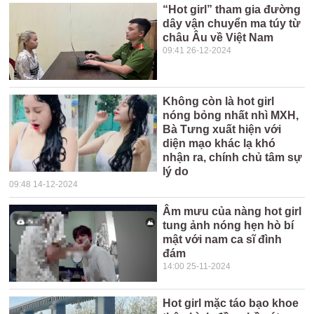
“Hot girl” tham gia đường
dây vận chuyển ma túy từ
châu Âu về Việt Nam
09:41 26-12-2024
Không còn là hot girl
nóng bỏng nhất nhì MXH,
Bà Tưng xuất hiện với
diện mạo khác lạ khó
nhận ra, chính chủ tâm sự
lý do
09:48 14-12-2024
Âm mưu của nàng hot girl
tung ảnh nóng hẹn hò bí
mật với nam ca sĩ đình
đám
14:00 25-11-2024
Hot girl mặc táo bạo khoe