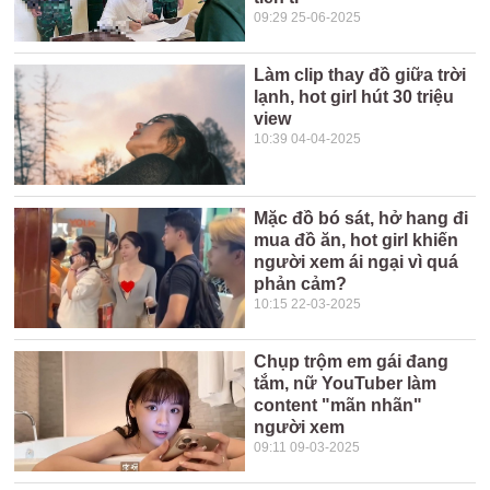
09:29 25-06-2025
Làm clip thay đồ giữa trời
lạnh, hot girl hút 30 triệu
view
10:39 04-04-2025
Mặc đồ bó sát, hở hang đi
mua đồ ăn, hot girl khiến
người xem ái ngại vì quá
phản cảm?
10:15 22-03-2025
Chụp trộm em gái đang
tắm, nữ YouTuber làm
content "mãn nhãn"
người xem
09:11 09-03-2025