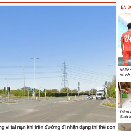
BÀI Đ
ASEAN 
trụ cộ
Thêm v
đánh t
 vì tai nạn khi trên đường đi nhận dạng thi thể con