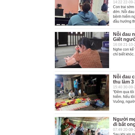
14:22 22-09
Con trai sớm 
đớn. Nỗi đau
bệnh hiểm ng
đầu hướng th
Nỗi đau n
Giết ngườ
16:08 21-10
Nghe con kể v
chỉ biết khóc
Nỗi đau c
thu làm 3
15:40 30-09
"Đêm qua tôi
hiểm. Nếu tôi
Vuông, người 
Người mẹ 
đi bắt on
07:49 20-09
Sau khi xin m