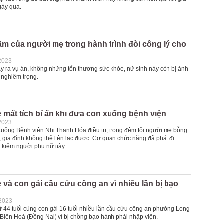
gày qua.
âm của người mẹ trong hành trình đòi công lý cho
2023
y ra vụ án, không những tổn thương sức khỏe, nữ sinh này còn bị ảnh
 nghiêm trọng.
mất tích bí ẩn khi đưa con xuống bệnh viện
2023
xuống Bệnh viện Nhi Thanh Hóa điều trị, trong đêm tối người mẹ bỗng
n, gia đình không thể liên lạc được. Cơ quan chức năng đã phát đi
m kiếm người phụ nữ này.
và con gái cầu cứu công an vì nhiều lần bị bạo
-2023
 44 tuổi cùng con gái 16 tuổi nhiều lần cầu cứu công an phường Long
 Biên Hoà (Đồng Nai) vì bị chồng bạo hành phải nhập viện.