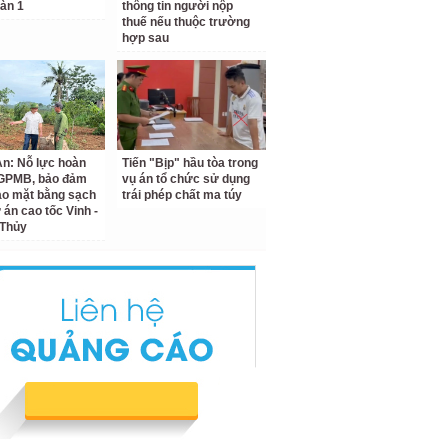
àn 1
thông tin người nộp
thuế nếu thuộc trường
hợp sau
n: Nỗ lực hoàn
Tiến "Bịp" hầu tòa trong
 GPMB, bảo đảm
vụ án tổ chức sử dụng
ao mặt bằng sạch
trái phép chất ma túy
 án cao tốc Vinh -
 Thủy