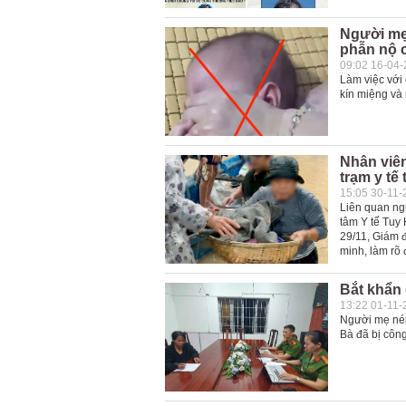
Người mẹ 
phẫn nộ 
09:02 16-04
Làm việc với
kín miệng và 
Nhân viên
trạm y tế 
15:05 30-11-
Liên quan ng
tâm Y tế Tuy 
29/11, Giám đ
minh, làm rõ 
Bắt khẩn
13:22 01-11-
Người mẹ ném
Bà đã bị công