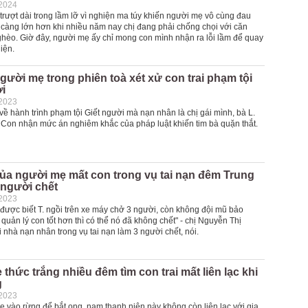
-2024
trượt dài trong lầm lỡ vì nghiện ma túy khiến người mẹ vô cùng đau
 càng lớn hơn khi nhiều năm nay chị đang phải chống chọi với căn
hèo. Giờ đây, người mẹ ấy chỉ mong con mình nhận ra lỗi lầm để quay
iện.
gười mẹ trong phiên toà xét xử con trai phạm tội
i
-2023
ề hành trình phạm tội Giết người mà nạn nhân là chị gái mình, bà L.
. Con nhận mức án nghiêm khắc của pháp luật khiến tim bà quặn thắt.
ủa người mẹ mất con trong vụ tai nạn đêm Trung
 người chết
-2023
 được biết T. ngồi trên xe máy chở 3 người, còn không đội mũ bảo
 quản lý con tốt hơn thì có thể nó đã không chết" - chị Nguyễn Thị
nhà nạn nhân trong vụ tai nạn làm 3 người chết, nói.
thức trắng nhiều đêm tìm con trai mất liên lạc khi
g
-2023
ẹ vào rừng để bắt ong, nam thanh niên này không còn liên lạc với gia