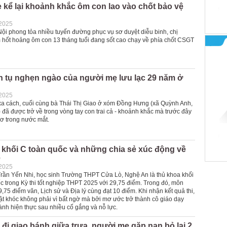
kể lại khoảnh khắc ôm con lao vào chốt bảo vệ
-2025
Nội phong tỏa nhiều tuyến đường phục vụ sơ duyệt diễu binh, chị
ốt hoảng ôm con 13 tháng tuổi đang sốt cao chạy về phía chốt CSGT
n tụ nghẹn ngào của người mẹ lưu lạc 29 năm ở
-2025
a cách, cuối cùng bà Thái Thị Giao ở xóm Đồng Hưng (xã Quỳnh Anh,
 đã được trở về trong vòng tay con trai cả - khoảnh khắc mà trước đây
ơ trong nước mắt.
 khối C toàn quốc và những chia sẻ xúc động về
ẹ
-2025
ần Yến Nhi, học sinh Trường THPT Cửa Lò, Nghệ An là thủ khoa khối
c trong Kỳ thi tốt nghiệp THPT 2025 với 29,75 điểm. Trong đó, môn
,75 điểm văn, Lịch sử và Địa lý cùng đạt 10 điểm. Khi nhận kết quả thi,
ật khóc không phải vì bất ngờ mà bởi mơ ước trở thành cô giáo dạy
ành hiện thực sau nhiều cố gắng và nỗ lực.
 đi giao bánh giữa trưa, người mẹ gặp nạn bỏ lại 2