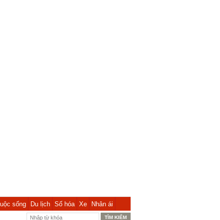
uộc sống
Du lịch
Số hóa
Xe
Nhân ái