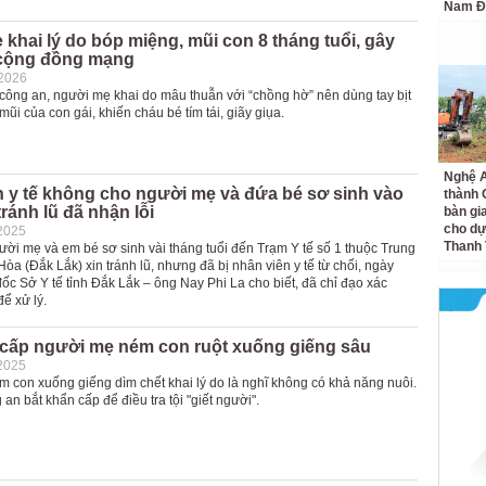
Nam Đ
khai lý do bóp miệng, mũi con 8 tháng tuổi, gây
cộng đồng mạng
-2026
 công an, người mẹ khai do mâu thuẫn với “chồng hờ” nên dùng tay bịt
mũi của con gái, khiến cháu bé tím tái, giãy giụa.
Nghệ A
 y tế không cho người mẹ và đứa bé sơ sinh vào
thành
tránh lũ đã nhận lỗi
bàn gi
cho dự
2025
Thanh
ười mẹ và em bé sơ sinh vài tháng tuổi đến Trạm Y tế số 1 thuộc Trung
Hòa (Đắk Lắk) xin tránh lũ, nhưng đã bị nhân viên y tế từ chối, ngày
ốc Sở Y tế tỉnh Đắk Lắk – ông Nay Phi La cho biết, đã chỉ đạo xác
để xử lý.
 cấp người mẹ ném con ruột xuống giếng sâu
2025
 con xuống giếng dìm chết khai lý do là nghĩ không có khả năng nuôi.
 an bắt khẩn cấp để điều tra tội "giết người".