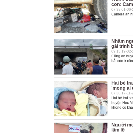
con: Cam
07:38 01-06
Camera an nin
Nhầm ngườ
gái trình
09:13 19-02
Công an huyệ
bắt cóc ở cốn
Hai bé tr
'mong ai 
07:38 17-11-
Hai bé trai s
huyện Hóc Môn
không có khả
Người mẹ 
lầm lỡ