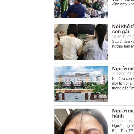
đình hơn 5 n
Nỗi khổ t
con gái
19:40 11-08-
Sau 2 năm xả
hưởng tâm lý
Người mẹ 
11:22 31-07-
Khi đưa con 
mất tích bí ẩ
thông báo tì
Người mẹ 
hành
09:22 03-05
Người phụ nữ
Bình Tân, TP