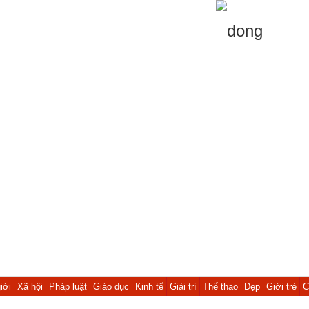
iới
Xã hội
Pháp luật
Giáo dục
Kinh tế
Giải trí
Thể thao
Đẹp
Giới trẻ
C