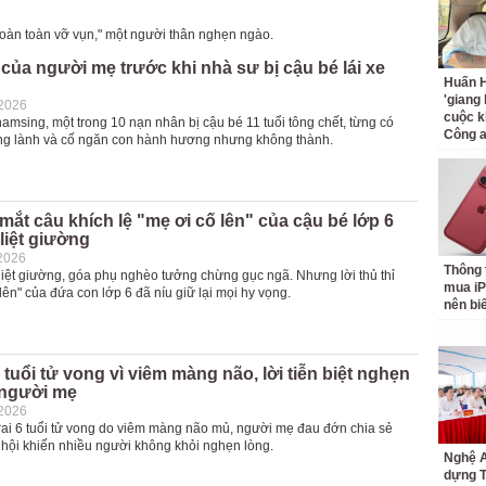
 hoàn toàn vỡ vụn," một người thân nghẹn ngào.
của người mẹ trước khi nhà sư bị cậu bé lái xe
Huấn H
'giang
-2026
cuộc k
msing, một trong 10 nạn nhân bị cậu bé 11 tuổi tông chết, từng có
Công 
ng lành và cố ngăn con hành hương nhưng không thành.
ắt câu khích lệ "mẹ ơi cố lên" của cậu bé lớp 6
liệt giường
2026
Thông 
iệt giường, góa phụ nghèo tưởng chừng gục ngã. Nhưng lời thủ thỉ
mua iP
lên" của đứa con lớp 6 đã níu giữ lại mọi hy vọng.
nên bi
6 tuổi tử vong vì viêm màng não, lời tiễn biệt nghẹn
 người mẹ
-2026
trai 6 tuổi tử vong do viêm màng não mủ, người mẹ đau đớn chia sẻ
 hội khiến nhiều người không khỏi nghẹn lòng.
Nghệ A
dựng 