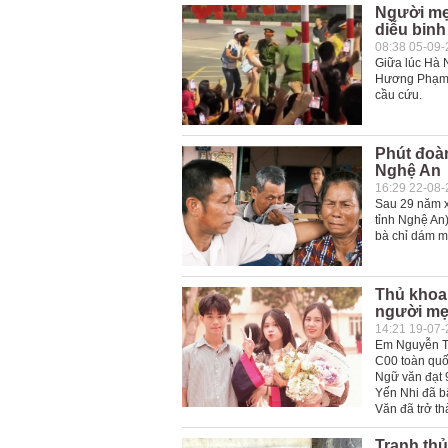
Người mẹ 
diễu binh
08:38 05-09
Giữa lúc Hà 
Hương Phạm h
cầu cứu.
Phút đoà
Nghệ An
16:29 22-08
Sau 29 năm x
tỉnh Nghệ An)
bà chỉ dám m
Thủ khoa
người m
14:21 19-07
Em Nguyễn Tr
C00 toàn quố
Ngữ văn đạt 9
Yến Nhi đã b
Văn đã trở th
Tranh thủ