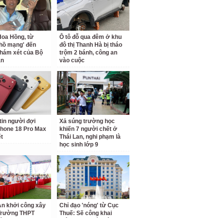
oa Hồng, từ
Ô tô đỗ qua đêm ở khu
 hồ mạng' đến
đô thị Thanh Hà bị tháo
hám xét của Bộ
trộm 2 bánh, công an
an
vào cuộc
tin người đợi
Xả súng trường học
hone 18 Pro Max
khiến 7 người chết ở
ết
Thái Lan, nghi phạm là
học sinh lớp 9
n khởi công xây
Chỉ đạo 'nóng' từ Cục
Trường THPT
Thuế: Sẽ công khai