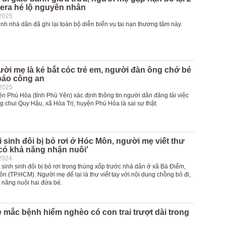
era hé lộ nguyên nhân
-2025
h nhà dân đã ghi lại toàn bộ diễn biến vụ tai nạn thương tâm này.
i mẹ là kẻ bắt cóc trẻ em, người đàn ông chở bé
 báo công an
-2025
n Phú Hòa (tỉnh Phú Yên) xác định thông tin người dân đăng tải việc
g chui Quy Hậu, xã Hòa Trị, huyện Phú Hòa là sai sự thật.
ai sinh đôi bị bỏ rơi ở Hóc Môn, người mẹ viết thư
có khả năng nhận nuôi'
2024
ơ sinh sinh đôi bị bỏ rơi trong thùng xốp trước nhà dân ở xã Bà Điểm,
 (TP.HCM). Người mẹ để lại lá thư viết tay với nội dung chồng bỏ đi,
 năng nuôi hai đứa bé.
mắc bệnh hiểm nghèo có con trai trượt dài trong