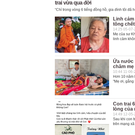
trai vừa qua đời
“Chỉ trong vòng 6 tiếng đồng hồ, gia đình tôi đã
Linh cảm 
tông chết
14:25 05-07
Mẹ của sư Kha
linh cảm khô
Ứa nước m
chăm mẹ 
10:44 11-06-
Hơn 10 năm l
"Mẹ ơi, gắng 
Con trai 
lòng của
14:49 12-05
Sau khi con 
trên mạng xã