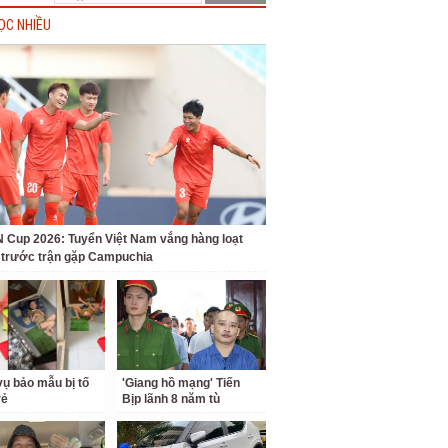
ỌC NHIỀU
Cup 2026: Tuyển Việt Nam vắng hàng loạt
t trước trận gặp Campuchia
ụ bảo mẫu bị tố
'Giang hồ mạng' Tiến
rẻ
Bịp lãnh 8 năm tù