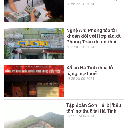
10:56 22-10-2024
Nghệ An: Phong tỏa tài
khoản đối với Hợp tác xã
Phong Toàn do nợ thuế
20:37 01-10-2024
Xổ số Hà Tĩnh thua lỗ
nặng, nợ thuế
16:38 23-09-2024
Tập đoàn Sơn Hải bị 'bêu
tên' nợ thuế tại Hà Tĩnh
13:55 12-08-2024