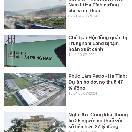
Nam bị Hà Tĩnh cưỡng
chế vì nợ thuế
09:21 20-07-2024
Chủ tịch Hội đồng quản trị
Trungnam Land bị tạm
hoãn xuất cảnh
11:11 10-07-2024
Phúc Lâm Petro - Hà Tĩnh:
Dự án bỏ dở, nợ thuế 47
tỷ đồng
15:04 05-07-2024
Nghệ An: Công khai thông
tin 25 người nợ thuế với
số tiền hơn 27 tỷ đồng