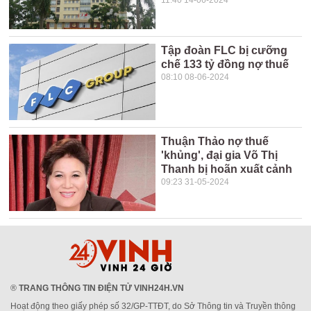
11:40 14-06-2024
Tập đoàn FLC bị cưỡng
chế 133 tỷ đồng nợ thuế
08:10 08-06-2024
Thuận Thảo nợ thuế
'khủng', đại gia Võ Thị
Thanh bị hoãn xuất cảnh
09:23 31-05-2024
®
TRANG THÔNG TIN ĐIỆN TỬ VINH24H.VN
Hoạt động theo giấy phép số 32/GP-TTĐT, do Sở Thông tin và Truyền thông