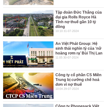
Tập đoàn Đức Thắng của
đại gia Rolls Royce Hà
Tĩnh nợ thuế gần 10 tỷ
đồng
10:10 31-07-2024
An Việt Phát Group: Hệ
sinh thái nghìn tỷ của ‘nữ
hoàng rơm rạ’ Bùi Thị Lan
11:05 30-07-2024
Công ty cổ phần CS Miền
Trung bị cưỡng chế hoá
đơn vì nợ thuế
10:04 29-07-2024
Công ty Phonesack Việt