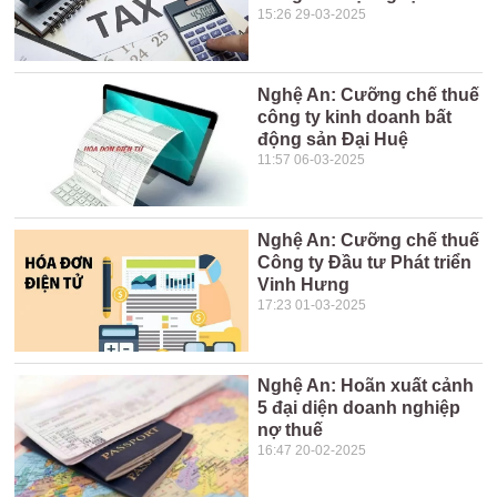
15:26 29-03-2025
Nghệ An: Cưỡng chế thuế
công ty kinh doanh bất
động sản Đại Huệ
11:57 06-03-2025
Nghệ An: Cưỡng chế thuế
Công ty Đầu tư Phát triển
Vinh Hưng
17:23 01-03-2025
Nghệ An: Hoãn xuất cảnh
5 đại diện doanh nghiệp
nợ thuế
16:47 20-02-2025