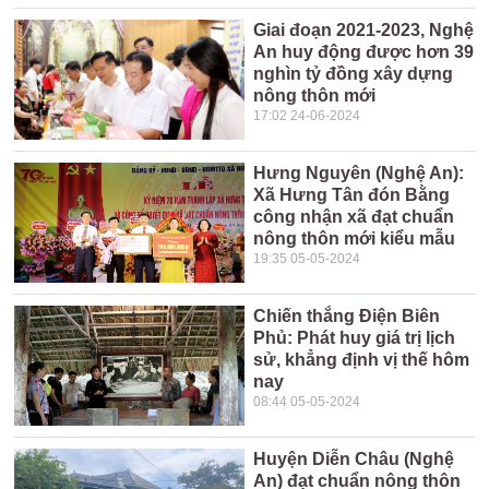
Giai đoạn 2021-2023, Nghệ
An huy động được hơn 39
nghìn tỷ đồng xây dựng
nông thôn mới
17:02 24-06-2024
Hưng Nguyên (Nghệ An):
Xã Hưng Tân đón Bằng
công nhận xã đạt chuẩn
nông thôn mới kiểu mẫu
19:35 05-05-2024
Chiến thắng Điện Biên
Phủ: Phát huy giá trị lịch
sử, khẳng định vị thế hôm
nay
08:44 05-05-2024
Huyện Diễn Châu (Nghệ
An) đạt chuẩn nông thôn