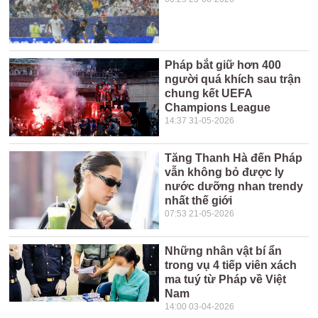
Pháp bắt giữ hơn 400
người quá khích sau trận
chung kết UEFA
Champions League
14:37 31-05-2026
Tăng Thanh Hà đến Pháp
vẫn không bỏ được ly
nước dưỡng nhan trendy
nhất thế giới
07:53 21-05-2026
Những nhân vật bí ẩn
trong vụ 4 tiếp viên xách
ma tuý từ Pháp về Việt
Nam
14:00 03-04-2026