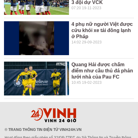
3 đội dự VCK
07:20 19-11-2023
4 phụ nữ người Việt được
cứu khỏi xe tải đông lạnh
ở Pháp
14:02 29-09-2023
Quang Hải được chấm
điểm như cầu thủ đá phản
lưới nhà của Pau FC
10:45 19-02-2023
®
TRANG THÔNG TIN ĐIỆN TỬ VINH24H.VN
Hoạt động theo giấy phép số 32/GP-TTĐT, do Sở Thông tin và Truyền thông