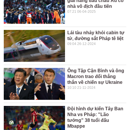
giải hàng đầu châu Âu có
nhà vô địch đầu tiên
07:21 06-04-2025
Lái tàu nhảy khỏi cabin tự
tử, đường sắt Pháp tê liệt
09:04 26-12-2024
Ông Tập Cận Bình và ông
Macron trao đổi thẳng
thắn về chiến sự Ukraine
10:10 21-11-2024
Đội hình dự kiến Tây Ban
Nha vs Pháp: "Lão
tướng" 38 tuổi đấu
Mbappe