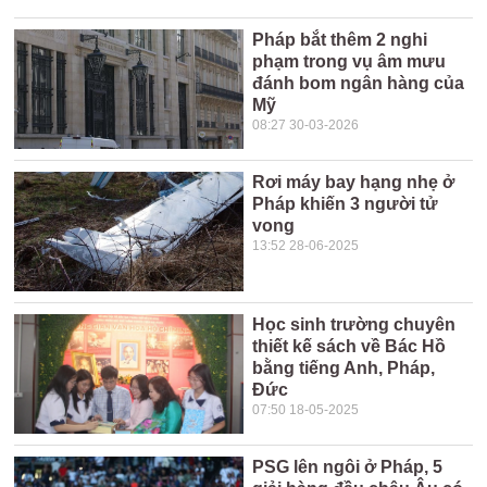
Pháp bắt thêm 2 nghi
phạm trong vụ âm mưu
đánh bom ngân hàng của
Mỹ
08:27 30-03-2026
Rơi máy bay hạng nhẹ ở
Pháp khiến 3 người tử
vong
13:52 28-06-2025
Học sinh trường chuyên
thiết kế sách về Bác Hồ
bằng tiếng Anh, Pháp,
Đức
07:50 18-05-2025
PSG lên ngôi ở Pháp, 5