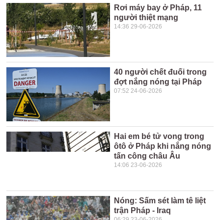
Rơi máy bay ở Pháp, 11
người thiệt mạng
14:36 29-06-2026
40 người chết đuối trong
đợt nắng nóng tại Pháp
07:52 24-06-2026
Hai em bé tử vong trong
ôtô ở Pháp khi nắng nóng
tấn công châu Âu
14:06 23-06-2026
Nóng: Sấm sét làm tê liệt
trận Pháp - Iraq
06:29 23-06-2026