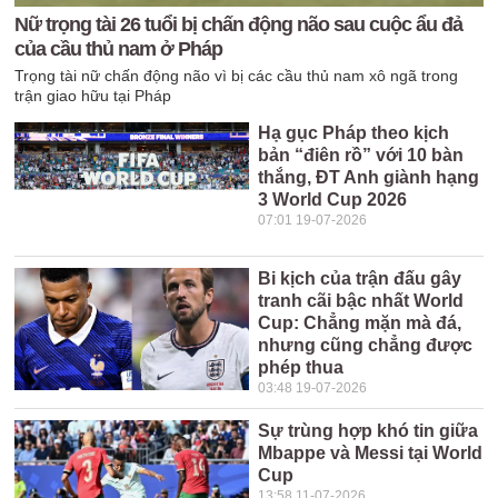
Nữ trọng tài 26 tuổi bị chấn động não sau cuộc ẩu đả
của cầu thủ nam ở Pháp
Trọng tài nữ chấn động não vì bị các cầu thủ nam xô ngã trong
trận giao hữu tại Pháp
Hạ gục Pháp theo kịch
bản “điên rồ” với 10 bàn
thắng, ĐT Anh giành hạng
3 World Cup 2026
07:01 19-07-2026
Bi kịch của trận đấu gây
tranh cãi bậc nhất World
Cup: Chẳng mặn mà đá,
nhưng cũng chẳng được
phép thua
03:48 19-07-2026
Sự trùng hợp khó tin giữa
Mbappe và Messi tại World
Cup
13:58 11-07-2026