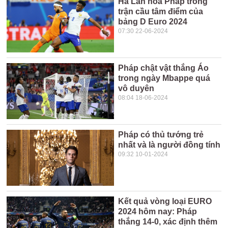
Hà Lan hoà Pháp trong
trận cầu tâm điểm của
bảng D Euro 2024
07:30 22-06-2024
Pháp chật vật thắng Áo
trong ngày Mbappe quá
vô duyên
08:04 18-06-2024
Pháp có thủ tướng trẻ
nhất và là người đồng tính
09:32 10-01-2024
Kết quả vòng loại EURO
2024 hôm nay: Pháp
thắng 14-0, xác định thêm