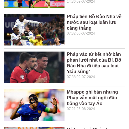
14:36 09-07-2024
Pháp tiễn Bồ Đào Nha về
nước sau loạt luân lưu
căng thẳng
07:32 06-07-2024
Pháp vào tứ kết nhờ bàn
phản lưới nhà của Bỉ, Bồ
Đào Nha đi tiếp sau loạt
‘đấu súng’
07:38 02-07-2024
Mbappe ghi bàn nhưng
Pháp vẫn mất ngôi đầu
bảng vào tay Áo
07:21 26-06-2024