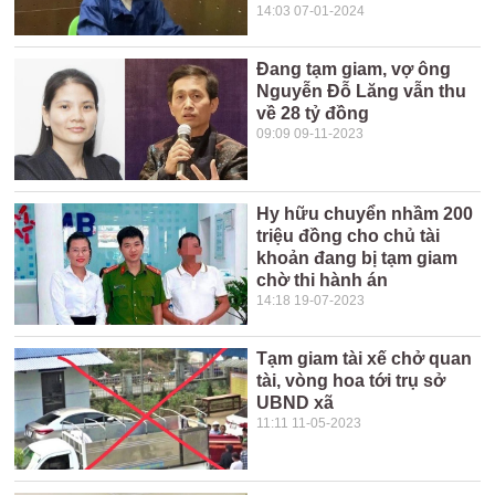
14:03 07-01-2024
Đang tạm giam, vợ ông
Nguyễn Đỗ Lăng vẫn thu
về 28 tỷ đồng
09:09 09-11-2023
Hy hữu chuyển nhầm 200
triệu đồng cho chủ tài
khoản đang bị tạm giam
chờ thi hành án
14:18 19-07-2023
Tạm giam tài xế chở quan
tài, vòng hoa tới trụ sở
UBND xã
11:11 11-05-2023