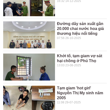
16:32 14-12-2025
Đường dây sản xuất gần
20.000 chai nước hoa giả
thương hiệu nổi tiếng
07:56 26-10-2025
Khởi tố, tạm giam vợ sát
hại chồng ở Phú Thọ
13:03 23-08-2025
Tạm giam 'hot girl'
Nguyễn Thị My sinh năm
2005
11:08 29-07-2025