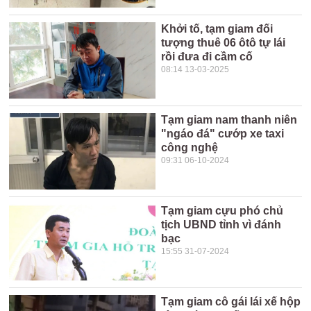
Khởi tố, tạm giam đối
tượng thuê 06 ôtô tự lái
rồi đưa đi cầm cố
08:14 13-03-2025
Tạm giam nam thanh niên
"ngáo đá" cướp xe taxi
công nghệ
09:31 06-10-2024
Tạm giam cựu phó chủ
tịch UBND tỉnh vì đánh
bạc
15:55 31-07-2024
Tạm giam cô gái lái xế hộp