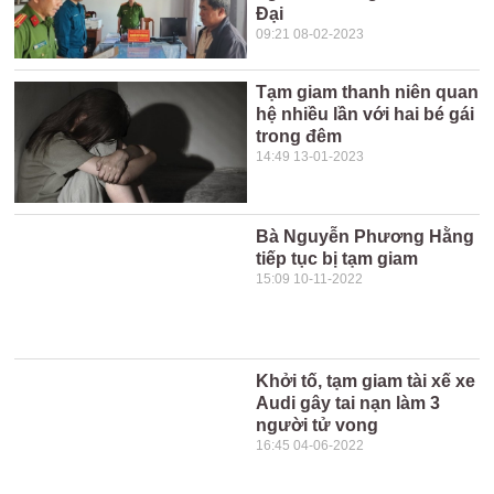
Đại
09:21 08-02-2023
Tạm giam thanh niên quan
hệ nhiều lần với hai bé gái
trong đêm
14:49 13-01-2023
Bà Nguyễn Phương Hằng
tiếp tục bị tạm giam
15:09 10-11-2022
Khởi tố, tạm giam tài xế xe
Audi gây tai nạn làm 3
người tử vong
16:45 04-06-2022