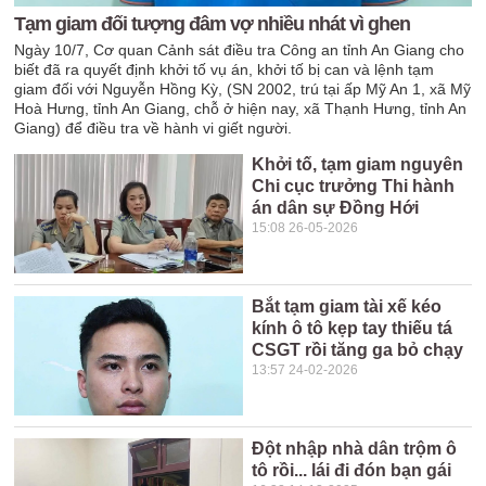
Tạm giam đối tượng đâm vợ nhiều nhát vì ghen
Ngày 10/7, Cơ quan Cảnh sát điều tra Công an tỉnh An Giang cho
biết đã ra quyết định khởi tố vụ án, khởi tố bị can và lệnh tạm
giam đối với Nguyễn Hồng Kỳ, (SN 2002, trú tại ấp Mỹ An 1, xã Mỹ
Hoà Hưng, tỉnh An Giang, chỗ ở hiện nay, xã Thạnh Hưng, tỉnh An
Giang) để điều tra về hành vi giết người.
Khởi tố, tạm giam nguyên
Chi cục trưởng Thi hành
án dân sự Đồng Hới
15:08 26-05-2026
Bắt tạm giam tài xế kéo
kính ô tô kẹp tay thiếu tá
CSGT rồi tăng ga bỏ chạy
13:57 24-02-2026
Đột nhập nhà dân trộm ô
tô rồi... lái đi đón bạn gái