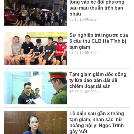
tông vào xe đối phương
sau mâu thuẫn trên bàn
nhậu
08:15 10-06-2024
Sự nghiệp trái ngược của
5 cầu thủ CLB Hà Tĩnh bị
tạm giam
07:48 10-05-2024
Tạm giam giám đốc công
ty lừa đảo bán đất để
chiếm đoạt tài sản
16:25 24-02-2024
Lộ diện sau gần 3 tháng
tạm giam, nhan sắc 'nữ
hoàng nội y' Ngọc Trinh
gây 'sốt'