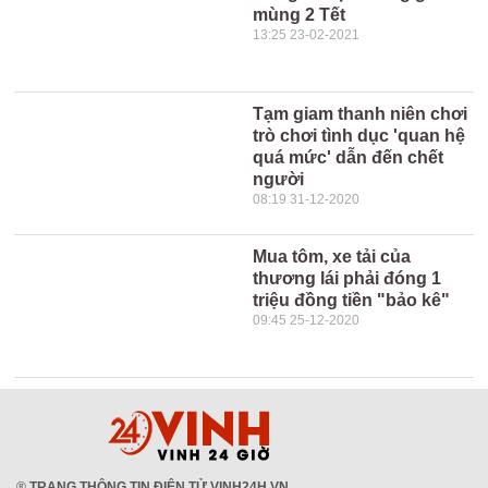
mùng 2 Tết
13:25 23-02-2021
Tạm giam thanh niên chơi
trò chơi tình dục 'quan hệ
quá mức' dẫn đến chết
người
08:19 31-12-2020
Mua tôm, xe tải của
thương lái phải đóng 1
triệu đồng tiền "bảo kê"
09:45 25-12-2020
®
TRANG THÔNG TIN ĐIỆN TỬ VINH24H.VN