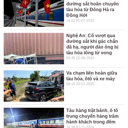
đường sắt hoãn chuyến
tàu hỏa từ Đông Hà ra
Đồng Hới
14:22 01-07-2025
Nghệ An: Cố vượt qua
đường sắt khi gác chắn
đã hạ, người đàn ông bị
tàu hỏa tông tử vong
06:35 22-06-2025
Va chạm liên hoàn giữa
tàu hỏa, ôtô và xe máy
08:15 20-01-2025
Tàu hàng trật bánh, ô tô
trung chuyển hàng trăm
hành khách trong đêm
14:34 02-11-2024