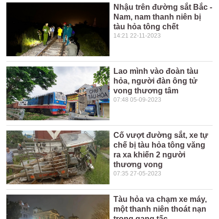
Nhậu trên đường sắt Bắc -
Nam, nam thanh niên bị
tàu hỏa tông chết
14:21 22-11-2023
Lao mình vào đoàn tàu
hỏa, người đàn ông tử
vong thương tâm
07:48 05-09-2023
Cố vượt đường sắt, xe tự
chế bị tàu hỏa tông văng
ra xa khiến 2 người
thương vong
07:35 27-05-2023
Tàu hỏa va chạm xe máy,
một thanh niên thoát nạn
trong gang tấc