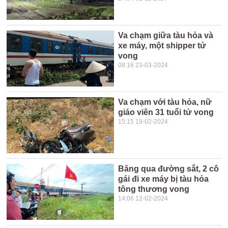
Va chạm giữa tàu hỏa và
xe máy, một shipper tử
vong
08:16 23-03-2024
Va chạm với tàu hỏa, nữ
giáo viên 31 tuổi tử vong
15:15 19-02-2024
Băng qua đường sắt, 2 cô
gái đi xe máy bị tàu hỏa
tông thương vong
14:06 12-02-2024