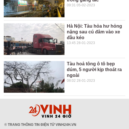
09:31 05-02-2023
Hà Nội: Tàu hỏa hư hỏng
nặng sau cú đâm vào xe
đầu kéo
13:45 28-01-2023
Tàu hoả tông ô tô bẹp
dúm, 5 người kịp thoát ra
ngoài
08:02 28-01-2023
®
TRANG THÔNG TIN ĐIỆN TỬ VINH24H.VN