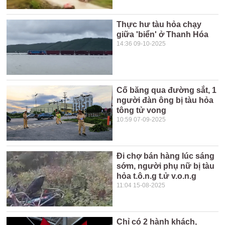
Thực hư tàu hỏa chạy
giữa 'biển' ở Thanh Hóa
14:36 09-10-2025
Cố băng qua đường sắt, 1
người đàn ông bị tàu hỏa
tông tử vong
10:59 07-09-2025
Đi chợ bán hàng lúc sáng
sớm, người phụ nữ bị tàu
hỏa t.ô.n.g t.ử v.o.n.g
11:04 15-08-2025
Chỉ có 2 hành khách,