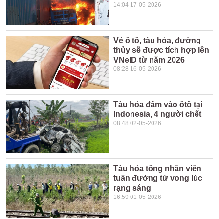
14:04 17-05-2026
Vé ô tô, tàu hỏa, đường
thủy sẽ được tích hợp lên
VNeID từ năm 2026
08:28 16-05-2026
Tàu hỏa đâm vào ôtô tại
Indonesia, 4 người chết
08:48 02-05-2026
Tàu hỏa tông nhân viên
tuần đường tử vong lúc
rạng sáng
16:59 01-05-2026