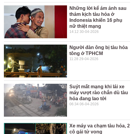
Những lời kể ám ảnh sau
thảm kịch tàu hỏa ở
Indonesia khiến 16 phụ
nữ thiệt mạng
14:12 30-04-2026
Người đàn ông bị tàu hỏa
tông ở TPHCM
11:28 29-04-2026
Suýt mất mạng khi lái xe
máy vượt rào chắn dù tàu
hỏa đang lao tới
06:34 06-04-2026
Xe máy va chạm tàu hỏa, 2
cô gái tử vong