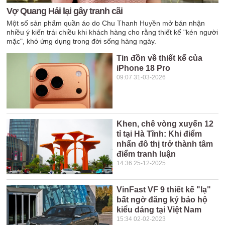
Vợ Quang Hải lại gây tranh cãi
Một số sản phẩm quần áo do Chu Thanh Huyền mở bán nhận
nhiều ý kiến trái chiều khi khách hàng cho rằng thiết kế "kén người
mặc", khó ứng dụng trong đời sống hàng ngày.
Tin đồn về thiết kế của
iPhone 18 Pro
09:07 31-03-2026
Khen, chê vòng xuyến 12
tỉ tại Hà Tĩnh: Khi điểm
nhấn đô thị trở thành tâm
điểm tranh luận
14:36 25-12-2025
VinFast VF 9 thiết kế "lạ"
bất ngờ đăng ký bảo hộ
kiểu dáng tại Việt Nam
15:34 02-02-2023