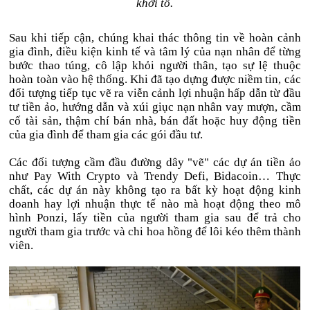
khởi tố.
Sau khi tiếp cận, chúng khai thác thông tin về hoàn cảnh
gia đình, điều kiện kinh tế và tâm lý của nạn nhân để từng
bước thao túng, cô lập khỏi người thân, tạo sự lệ thuộc
hoàn toàn vào hệ thống. Khi đã tạo dựng được niềm tin, các
đối tượng tiếp tục vẽ ra viễn cảnh lợi nhuận hấp dẫn từ đầu
tư tiền ảo, hướng dẫn và xúi giục nạn nhân vay mượn, cầm
cố tài sản, thậm chí bán nhà, bán đất hoặc huy động tiền
của gia đình để tham gia các gói đầu tư.
Các đối tượng cầm đầu đường dây "vẽ" các dự án tiền ảo
như Pay With Crypto và Trendy Defi, Bidacoin… Thực
chất, các dự án này không tạo ra bất kỳ hoạt động kinh
doanh hay lợi nhuận thực tế nào mà hoạt động theo mô
hình Ponzi, lấy tiền của người tham gia sau để trả cho
người tham gia trước và chi hoa hồng để lôi kéo thêm thành
viên.