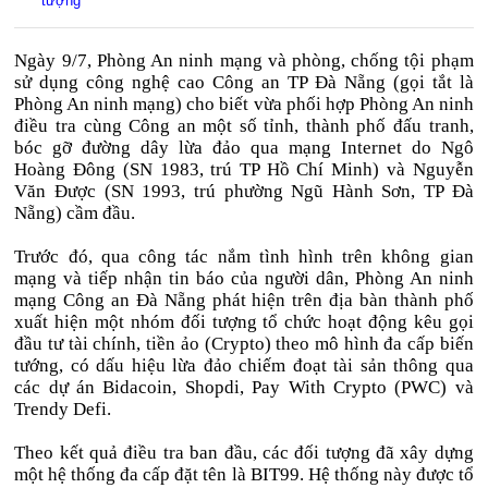
tượng
Ngày 9/7, Phòng An ninh mạng và phòng, chống tội phạm
sử dụng công nghệ cao Công an TP Đà Nẵng (gọi tắt là
Phòng An ninh mạng) cho biết vừa phối hợp Phòng An ninh
điều tra cùng Công an một số tỉnh, thành phố đấu tranh,
bóc gỡ đường dây lừa đảo qua mạng Internet do Ngô
Hoàng Đông (SN 1983, trú TP Hồ Chí Minh) và Nguyễn
Văn Được (SN 1993, trú phường Ngũ Hành Sơn, TP Đà
Nẵng) cầm đầu.
Trước đó, qua công tác nắm tình hình trên không gian
mạng và tiếp nhận tin báo của người dân, Phòng An ninh
mạng Công an Đà Nẵng phát hiện trên địa bàn thành phố
xuất hiện một nhóm đối tượng tổ chức hoạt động kêu gọi
đầu tư tài chính, tiền ảo (Crypto) theo mô hình đa cấp biến
tướng, có dấu hiệu lừa đảo chiếm đoạt tài sản thông qua
các dự án Bidacoin, Shopdi, Pay With Crypto (PWC) và
Trendy Defi.
Theo kết quả điều tra ban đầu, các đối tượng đã xây dựng
một hệ thống đa cấp đặt tên là BIT99. Hệ thống này được tổ