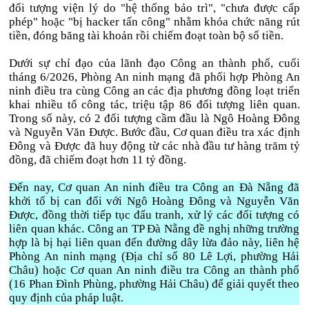
đối tượng viện lý do "hệ thống bảo trì", "chưa được cấp
phép" hoặc "bị hacker tấn công" nhằm khóa chức năng rút
tiền, đóng băng tài khoản rồi chiếm đoạt toàn bộ số tiền.
Dưới sự chỉ đạo của lãnh đạo Công an thành phố, cuối
tháng 6/2026, Phòng An ninh mạng đã phối hợp Phòng An
ninh điều tra cùng Công an các địa phương đồng loạt triển
khai nhiều tổ công tác, triệu tập 86 đối tượng liên quan.
Trong số này, có 2 đối tượng cầm đầu là Ngô Hoàng Đông
và Nguyễn Văn Được. Bước đầu, Cơ quan điều tra xác định
Đông và Được đã huy động từ các nhà đầu tư hàng trăm tỷ
đồng, đã chiếm đoạt hơn 11 tỷ đồng.
Đến nay, Cơ quan An ninh điều tra Công an Đà Nẵng đã
khởi tố bị can đối với Ngô Hoàng Đông và Nguyễn Văn
Được, đồng thời tiếp tục đấu tranh, xử lý các đối tượng có
liên quan khác. Công an TP Đà Nẵng đề nghị những trường
hợp là bị hại liên quan đến đường dây lừa đảo này, liên hệ
Phòng An ninh mạng (Địa chỉ số 80 Lê Lợi, phường Hải
Châu) hoặc Cơ quan An ninh điều tra Công an thành phố
(16 Phan Đình Phùng, phường Hải Châu) để giải quyết theo
quy định của pháp luật.