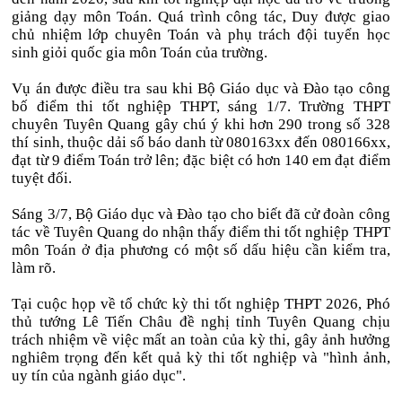
giảng dạy môn Toán. Quá trình công tác, Duy được giao
chủ nhiệm lớp chuyên Toán và phụ trách đội tuyển học
sinh giỏi quốc gia môn Toán của trường.
Vụ án được điều tra sau khi Bộ Giáo dục và Đào tạo công
bố điểm thi tốt nghiệp THPT, sáng 1/7. Trường THPT
chuyên Tuyên Quang gây chú ý khi hơn 290 trong số 328
thí sinh, thuộc dải số báo danh từ 080163xx đến 080166xx,
đạt từ 9 điểm Toán trở lên; đặc biệt có hơn 140 em đạt điểm
tuyệt đối.
Sáng 3/7, Bộ Giáo dục và Đào tạo cho biết đã cử đoàn công
tác về Tuyên Quang do nhận thấy điểm thi tốt nghiệp THPT
môn Toán ở địa phương có một số dấu hiệu cần kiểm tra,
làm rõ.
Tại cuộc họp về tổ chức kỳ thi tốt nghiệp THPT 2026, Phó
thủ tướng Lê Tiến Châu đề nghị tỉnh Tuyên Quang chịu
trách nhiệm về việc mất an toàn của kỳ thi, gây ảnh hưởng
nghiêm trọng đến kết quả kỳ thi tốt nghiệp và "hình ảnh,
uy tín của ngành giáo dục".