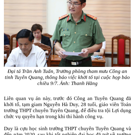
Đại tá Trần Anh Tuấn, Trưởng phòng tham mưu Công an
tỉnh Tuyên Quang, thông báo việc khởi tố tại cuộc họp báo
chiều 9/7. Ảnh: Thanh Hằng
Liên quan vụ án này, trước đó Công an Tuyên Quang đã
khởi tố, tạm giam Nguyễn Hà Duy, 28 tuổi, giáo viên Toán
trường THPT chuyên Tuyên Quang, để điều tra tội Lợi dụng
chức vụ quyền hạn trong khi thi hành công vụ.
Duy là cựu học sinh trường THPT chuyên Tuyên Quang và
đến năm 2020, sau khi tốt nghiệp đại học đã trở về trường