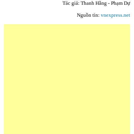
Tác giả: Thanh Hằng - Phạm Dự
Nguồn tin:
vnexpress.net