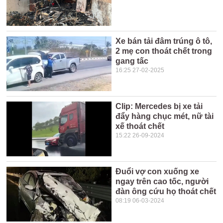
Xe bán tải đâm trúng ô tô,
2 mẹ con thoát chết trong
gang tấc
16:25 27-02-2025
Clip: Mercedes bị xe tải
đẩy hàng chục mét, nữ tài
xế thoát chết
15:22 26-09-2024
Đuổi vợ con xuống xe
ngay trên cao tốc, người
đàn ông cứu họ thoát chết
08:19 06-03-2024