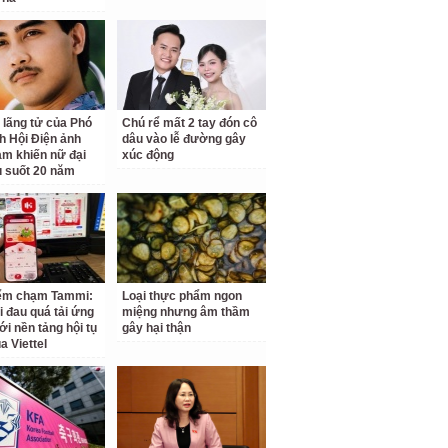
 lãng tử của Phó
Chú rể mất 2 tay đón cô
ch Hội Điện ảnh
dâu vào lễ đường gây
am khiến nữ đại
xúc động
u suốt 20 năm
iểm chạm Tammi:
Loại thực phẩm ngon
i đau quá tải ứng
miệng nhưng âm thầm
ới nền tảng hội tụ
gây hại thận
a Viettel