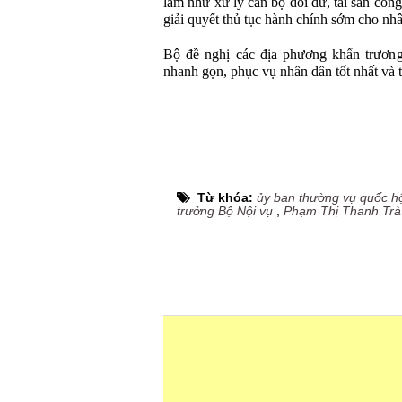
làm như xử lý cán bộ dôi dư, tài sản công
giải quyết thủ tục hành chính sớm cho nhâ
Bộ đề nghị các địa phương khẩn trương
nhanh gọn, phục vụ nhân dân tốt nhất và 
Từ khóa:
ủy ban thường vụ quốc h
trưởng Bộ Nội vụ
,
Phạm Thị Thanh Trà