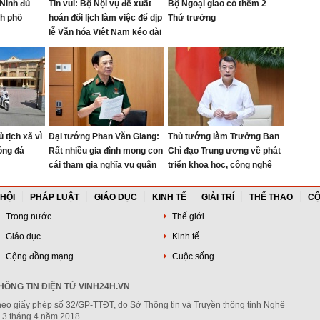
Ninh đủ
Tin vui: Bộ Nội vụ đề xuất
Bộ Ngoại giao có thêm 2
nh phố
hoán đổi lịch làm việc để dịp
Thứ trưởng
lễ Văn hóa Việt Nam kéo dài
4 ngày
 tịch xã vì
Đại tướng Phan Văn Giang:
Thủ tướng làm Trưởng Ban
óng đá
Rất nhiều gia đình mong con
Chỉ đạo Trung ương về phát
cái tham gia nghĩa vụ quân
triển khoa học, công nghệ
sự để rèn phẩm chất
 HỘI
PHÁP LUẬT
GIÁO DỤC
KINH TẾ
GIẢI TRÍ
THỂ THAO
CỘ
Trong nước
Thế giới
Giáo dục
Kinh tế
Cộng đồng mạng
Cuộc sống
ÔNG TIN ĐIỆN TỬ VINH24H.VN
heo giấy phép số 32/GP-TTĐT, do Sở Thông tin và Truyền thông tỉnh Nghệ
 3 tháng 4 năm 2018