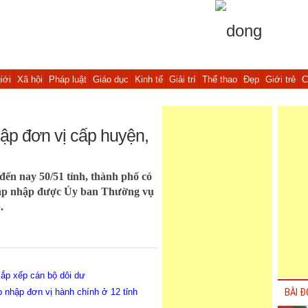
iới
Xã hội
Pháp luật
Giáo dục
Kinh tế
Giải trí
Thể thao
Đẹp
Giới trẻ
C
hập đơn vị cấp huyện,
n nay 50/51 tỉnh, thành phố có
 sáp nhập được Ủy ban Thường vụ
.
sắp xếp cán bộ dôi dư
 nhập đơn vị hành chính ở 12 tỉnh
BÀI Đ