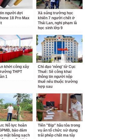
tin người đợi
Xả súng trường học
hone 18 Pro Max
khiến 7 người chết ở
ết
Thái Lan, nghi phạm là
học sinh lớp 9
n khởi công xây
Chỉ đạo 'nóng' từ Cục
Trường THPT
Thuế: Sẽ công khai
àn 1
thông tin người nộp
thuế nếu thuộc trường
hợp sau
n: Nỗ lực hoàn
Tiến "Bịp" hầu tòa trong
 GPMB, bảo đảm
vụ án tổ chức sử dụng
ao mặt bằng sạch
trái phép chất ma túy