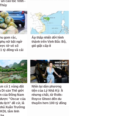
 án cao tốc Vinh -
 Thủy
hu gom rác,
Áp thấp nhiệt đới hình
phụ nữ bất ngờ
thành trên Vịnh Bắc Bộ,
ược tờ vé số
gió giật cấp 8
31 tỷ đồng và cái
am có 1 vùng đất
Nhìn lại dàn phương
 Di sản Thế giới
tiện của Lý Nhã Kỳ: Ít
ên của Đông Nam
nhưng chất, từ Rolls-
 được "Oscar của
Royce Ghost đến du
u lịch" đề cử, là
thuyền hơn 100 tỷ đồng
 phú Xuân Trường
 KDL tâm linh
 ha