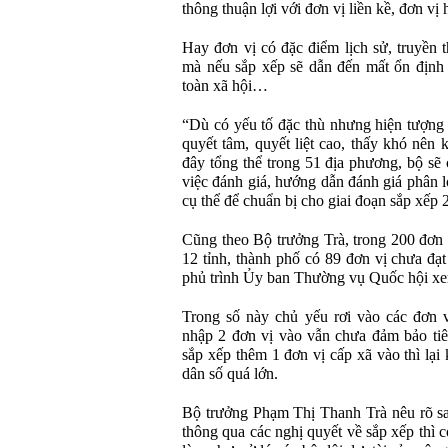
thông thuận lợi với đơn vị liền kề, đơn v
Hay đơn vị có đặc điểm lịch sử, truyền
mà nếu sắp xếp sẽ dẫn đến mất ổn định
toàn xã hội…
“Dù có yếu tố đặc thù nhưng hiện tượng
quyết tâm, quyết liệt cao, thấy khó nên k
đây tổng thể trong 51 địa phương, bộ sẽ
việc đánh giá, hướng dẫn đánh giá phân l
cụ thể để chuẩn bị cho giai đoạn sắp xếp 
Cũng theo Bộ trưởng Trà, trong 200 đơn v
12 tỉnh, thành phố có 89 đơn vị chưa đạ
phủ trình Ủy ban Thường vụ Quốc hội xem
Trong số này chủ yếu rơi vào các đơn
nhập 2 đơn vị vào vẫn chưa đảm bảo ti
sắp xếp thêm 1 đơn vị cấp xã vào thì lại
dân số quá lớn.
Bộ trưởng Phạm Thị Thanh Trà nêu rõ s
thông qua các nghị quyết về sắp xếp thì c