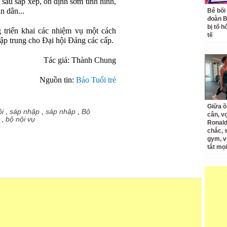
 sau sắp xếp, ổn định sớm tình hình,
n dân...
Bê bối
đoàn 
bị tố h
 triển khai các nhiệm vụ một cách
tế
tập trung cho Đại hội Đảng các cấp.
Tác giả: Thành Chung
Nguồn tin:
Báo Tuổi trẻ
Giữa ồ
ội
,
sáp nhập
,
sáp nhập
,
Bộ
cân, v
,
bộ nội vụ
Ronald
chắc, 
gym, v
tắt mọi