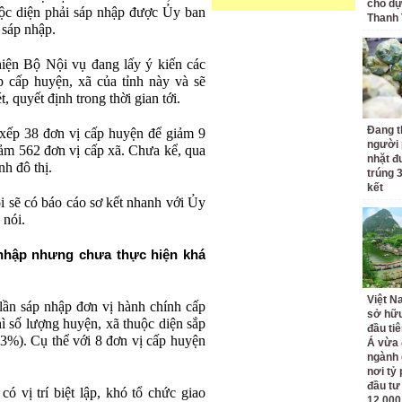
cho dự
uộc diện phải sáp nhập được Ủy ban
Thanh
 sáp nhập.
iện Bộ Nội vụ đang lấy ý kiến các
 cấp huyện, xã của tỉnh này và sẽ
quyết định trong thời gian tới.
Đang t
 xếp 38 đơn vị cấp huyện để giảm 9
người 
iảm 562 đơn vị cấp xã. Chưa kể, qua
nhặt đ
nh đô thị.
trúng 
kết
ôi sẽ có báo cáo sơ kết nhanh với Ủy
 nói.
 nhập nhưng chưa thực hiện khá
Việt N
lần sáp nhập đơn vị hành chính cấp
sở hữu
hì số lượng huyện, xã thuộc diện sắp
đầu ti
3%). Cụ thể với 8 đơn vị cấp huyện
Á vừa
ngành d
nơi tỷ
đầu tư
vị trí biệt lập, khó tổ chức giao
12.000