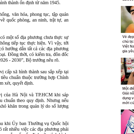
ị hình thành ổn định từ năm 1945.
 thống, văn hóa, phong tục, tập quán
 về quốc phòng, an ninh, trật tự, an
 có một số địa phương chưa thực sự
Vẻ đẹp
chủ tị
hông tiếp tục thực hiện. Vì vậy, tới
Việt N
 có hướng dẫn tất cả các địa phương
gia yê
oại. Đồng thời, có kiểm tra, đôn đốc
2026 - 2030”, Bộ trưởng nêu rõ.
ị cấp xã hình thành sau sắp xếp tại
t tiêu chuẩn thuộc trường hợp Chính
 xét, quyết định.
Một đ
Giải nỗ
 vị của Hà Nội và TP.HCM khi sáp
dụng v
êu chuẩn theo quy định. Nhưng nếu
mới củ
 khó khăn trong quản lý do số lượng
au khi Ủy ban Thường vụ Quốc hội
ó rất nhiều việc các địa phương phải