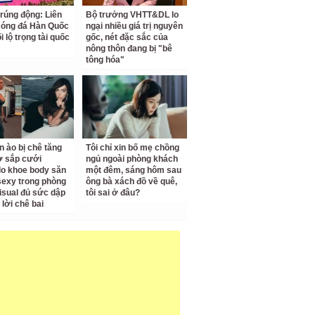
 rúng động: Liên
Bộ trưởng VHTT&DL lo
Bóng đá Hàn Quốc
ngại nhiều giá trị nguyên
ối lộ trọng tài quốc
gốc, nét đặc sắc của
nông thôn đang bị "bê
tông hóa"
n ào bị chê tăng
Tôi chỉ xin bố mẹ chồng
ợ sắp cưới
ngủ ngoài phòng khách
o khoe body săn
một đêm, sáng hôm sau
sexy trong phòng
ông bà xách đồ về quê,
isual đủ sức dập
tôi sai ở đâu?
 lời chê bai