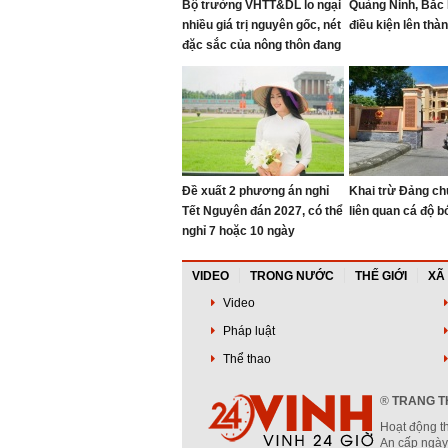
Bộ trưởng VHTT&DL lo ngại
Quảng Ninh, Bắc 
nhiều giá trị nguyên gốc, nét
điều kiện lên thà
đặc sắc của nông thôn đang
bị "bê tông hóa"
Đề xuất 2 phương án nghỉ
Khai trừ Đảng chủ
Tết Nguyên đán 2027, có thể
liên quan cá độ b
nghỉ 7 hoặc 10 ngày
VIDEO
TRONG NƯỚC
THẾ GIỚI
XÃ
Video
Pháp luật
Thể thao
®
TRANG TH
Hoạt động t
An cấp ngày