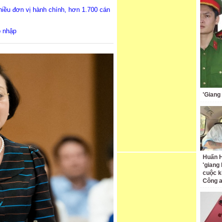
iều đơn vị hành chính, hơn 1.700 cán
p nhập
'Giang
Huấn H
'giang
cuộc k
Công 