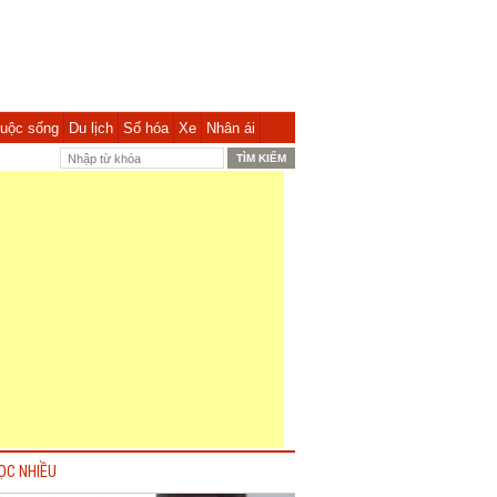
uộc sống
Du lịch
Số hóa
Xe
Nhân ái
ỌC NHIỀU