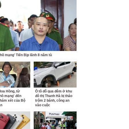
 hồ mạng' Tiến Bịp lãnh 8 năm tù
oa Hồng, từ
Ô tô đỗ qua đêm ở khu
 hồ mạng' đến
đô thị Thanh Hà bị tháo
hám xét của Bộ
trộm 2 bánh, công an
an
vào cuộc