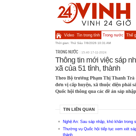
Video
Tin trong tỉnh
Trong nước
Thế g
Thời gian:
Thứ Sáu 7/8/2026 10:31 AM
TRONG NƯỚC
15:40 17-11-2024
Thông tin mới việc sáp n
xã của 51 tỉnh, thành
Theo Bộ trưởng Phạm Thị Thanh Trà đế
đơn vị cấp huyện, xã thuộc diện phải
Quốc hội thông qua các đề án sáp nhập
TIN LIÊN QUAN
Nghệ An: Sau sáp nhập, khó khăn trong 
Thường vụ Quốc hội tiếp tục xem xét sáp
thành