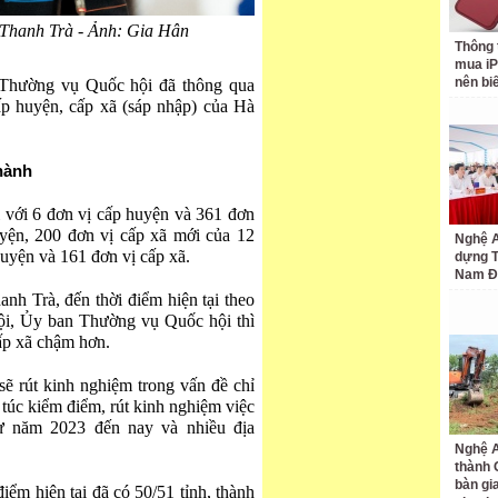
Thanh Trà - Ảnh: Gia Hân
Thông 
mua iP
nên bi
 Thường vụ Quốc hội đã thông qua
p huyện, cấp xã (sáp nhập) của Hà
thành
i với 6 đơn vị cấp huyện và 361 đơn
uyện, 200 đơn vị cấp xã mới của 12
Nghệ A
uyện và 161 đơn vị cấp xã.
dựng 
Nam Đ
h Trà, đến thời điểm hiện tại theo
ội, Ủy ban Thường vụ Quốc hội thì
cấp xã chậm hơn.
ẽ rút kinh nghiệm trong vấn đề chỉ
úc kiểm điểm, rút kinh nghiệm việc
ừ năm 2023 đến nay và nhiều địa
Nghệ A
thành
bàn gi
iểm hiện tại đã có 50/51 tỉnh, thành