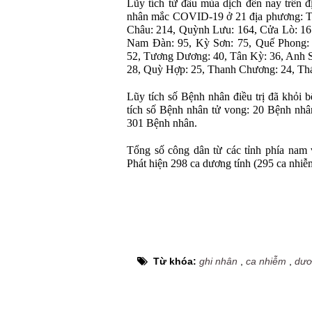
Lũy tích từ đầu mùa dịch đến nay trên đ
nhân mắc COVID-19 ở 21 địa phương: TP
Châu: 214, Quỳnh Lưu: 164, Cửa Lò: 16
Nam Đàn: 95, Kỳ Sơn: 75, Quế Phong:
52, Tương Dương: 40, Tân Kỳ: 36, Anh S
28, Quỳ Hợp: 25, Thanh Chương: 24, Thá
Lũy tích số Bệnh nhân điều trị đã khỏi 
tích số Bệnh nhân tử vong: 20 Bệnh nhân
301 Bệnh nhân.
Tổng số công dân từ các tỉnh phía nam 
Phát hiện 298 ca dương tính (295 ca nhiễm
Từ khóa:
ghi nhân
,
ca nhiễm
,
dươ