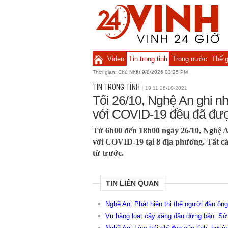
Video
Tin trong tỉnh
Trong nước
Thế g
Thời gian:
Chủ Nhật 9/8/2026 03:25 PM
TIN TRONG TỈNH
19:11 26-10-2021
Tối 26/10, Nghệ An ghi n
với COVID-19 đều đã đượ
Từ 6h00 đến 18h00 ngày 26/10, Nghệ A
với COVID-19 tại 8 địa phương. Tất c
từ trước.
TIN LIÊN QUAN
Nghệ An: Phát hiện thi thể người đàn 
Vụ hàng loạt cây xăng dầu dừng bán: S