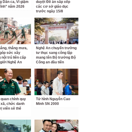
ng Dân ca, Ví giặm
duyệt Đề án sắp xếp
ĩnh” năm 2026
các cơ sở giáo dục
trước ngày 15/8
ắng, thắng mưa,
Nghệ An chuyển trường
 góp sức xây
tư thục sang công lập
nội trú liên cấp
mang tên Bộ trưởng Bộ
 giới Nghệ An
Công an đầu tiên
 quan chính quy
Tử hình Nguyễn Cao
 xã, chức danh
Minh SN 2000
rị viên sẽ thế