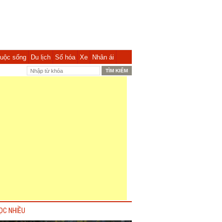
uộc sống
Du lịch
Số hóa
Xe
Nhân ái
ỌC NHIỀU