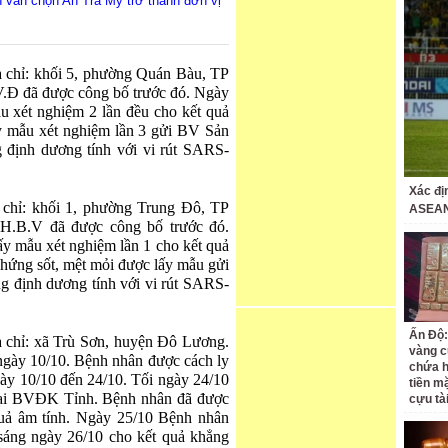
n vẫn chọn An Trà My trở thành đơn vị
a chỉ: khối 5, phường Quán Bàu, TP
V.Đ đã được công bố trước đó. Ngày
u xét nghiệm 2 lần đều cho kết quả
y mẫu xét nghiệm lần 3 gửi BV Sản
 định dương tính với vi rút SARS-
Xác đị
 chỉ: khối 1, phường Trung Đô, TP
ASEAN
H.B.V đã được công bố trước đó.
y mẫu xét nghiệm lần 1 cho kết quả
chứng sốt, mệt mỏi được lấy mẫu gửi
g định dương tính với vi rút SARS-
Ấn Độ:
a chỉ: xã Trù Sơn, huyện Đô Lương.
vàng c
gày 10/10. Bệnh nhân được cách ly
chứa h
ày 10/10 đến 24/10. Tối ngày 24/10
tiền m
tại BVĐK Tỉnh. Bệnh nhân đã được
cựu tà
quả âm tính. Ngày 25/10 Bệnh nhân
áng ngày 26/10 cho kết quả khẳng