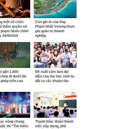
g một số chức
Con gái út của ông
ó thẩm quyền xử
Phạm Nhật Vượng tham
i phạm hành chính
gia quản trị doanh
y 26/9/2026
nghiệp
t gần 1.800
Đề xuất cấm ban đại
 hợp đi dưới tốc
diện cha mẹ học sinh tự
 phép trên cao
đặt ra các khoản thu
ạc vòng chung
Thanh Hóa: Hoàn thành
uộc thi “Tìm kiếm
việc xây dựng, phê