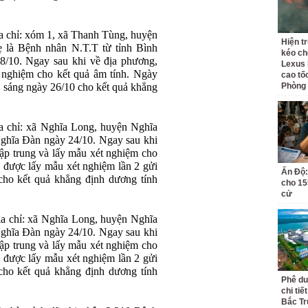
a chỉ: xóm 1, xã Thanh Tùng, huyện
Hiện t
là Bệnh nhân N.T.T từ tỉnh Bình
kéo ch
10. Ngay sau khi về địa phương,
Lexus 
 nghiệm cho kết quả âm tính. Ngày
cao tố
sáng ngày 26/10 cho kết quả khẳng
Phòng
a chỉ: xã Nghĩa Long, huyện Nghĩa
hĩa Đàn ngày 24/10. Ngay sau khi
ập trung và lấy mẫu xét nghiệm cho
 được lấy mẫu xét nghiệm lần 2 gửi
Ấn Độ:
o kết quả khẳng định dương tính
cho 155
cử
ịa chỉ: xã Nghĩa Long, huyện Nghĩa
hĩa Đàn ngày 24/10. Ngay sau khi
ập trung và lấy mẫu xét nghiệm cho
 được lấy mẫu xét nghiệm lần 2 gửi
o kết quả khẳng định dương tính
Phê du
chi ti
Bắc Tr