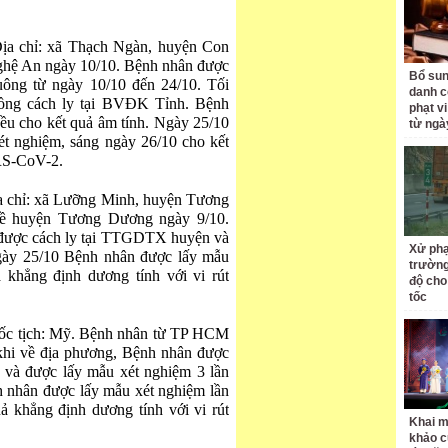
Địa chỉ: xã Thạch Ngàn, huyện Con
ghệ An ngày 10/10. Bệnh nhân được
Bổ sun
uông từ ngày 10/10 đến 24/10. Tối
danh c
ồng cách ly tại BVĐK Tỉnh. Bệnh
phạt v
ều cho kết quả âm tính. Ngày 25/10
từ ngà
 nghiệm, sáng ngày 26/10 cho kết
ARS-CoV-2.
a chỉ: xã Lưỡng Minh, huyện Tương
về huyện Tương Dương ngày 9/10.
 được cách ly tại TTGDTX huyện và
Xử phạ
Ngày 25/10 Bệnh nhân được lấy mẫu
trường
khẳng định dương tính với vi rút
độ cho
tốc
uốc tịch: Mỹ. Bệnh nhân từ TP HCM
khi về địa phương, Bệnh nhân được
 và được lấy mẫu xét nghiệm 3 lần
h nhân được lấy mẫu xét nghiệm lần
 khẳng định dương tính với vi rút
Khai m
khảo c