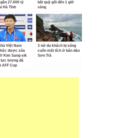
 gần 27.000 tỷ
bắt quỳ gối đến 1 giờ
ại Hà Tĩnh
sáng
thủ Việt Nam
3 nữ du khách bị sóng
thức được xóa
cuốn mất tích ở bán đảo
LV Kim Sang-sik
Sơn Trà
 lực lượng đá
t AFF Cup