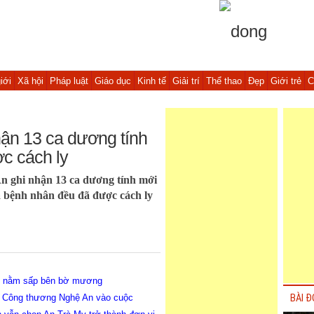
iới
Xã hội
Pháp luật
Giáo dục
Kinh tế
Giải trí
Thể thao
Đẹp
Giới trẻ
C
hận 13 ca dương tính
c cách ly
n ghi nhận 13 ca dương tính mới
ả bệnh nhân đều đã được cách ly
ông nằm sấp bên bờ mương
ở Công thương Nghệ An vào cuộc
BÀI Đ