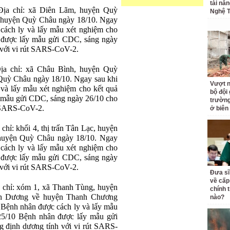
tài nă
Địa chỉ: xã Diên Lãm, huyện Quỳ
Nghệ T
 huyện Quỳ Châu ngày 18/10. Ngay
cách ly và lấy mẫu xét nghiệm cho
 được lấy mẫu gửi CDC, sáng ngày
 với vi rút SARS-CoV-2.
ịa chỉ: xã Châu Bình, huyện Quỳ
uỳ Châu ngày 18/10. Ngay sau khi
Vượt n
và lấy mẫu xét nghiệm cho kết quả
bộ đội
 mẫu gửi CDC, sáng ngày 26/10 cho
trường 
t SARS-CoV-2.
ở biên
chỉ: khối 4, thị trấn Tân Lạc, huyện
uyện Quỳ Châu ngày 18/10. Ngay
cách ly và lấy mẫu xét nghiệm cho
 được lấy mẫu gửi CDC, sáng ngày
 với vi rút SARS-CoV-2.
Đưa sĩ
về cấp
a chỉ: xóm 1, xã Thanh Tùng, huyện
chính t
nh Dương về huyện Thanh Chương
nào?
 Bệnh nhân được cách ly và lấy mẫu
25/10 Bệnh nhân được lấy mẫu gửi
 định dương tính với vi rút SARS-