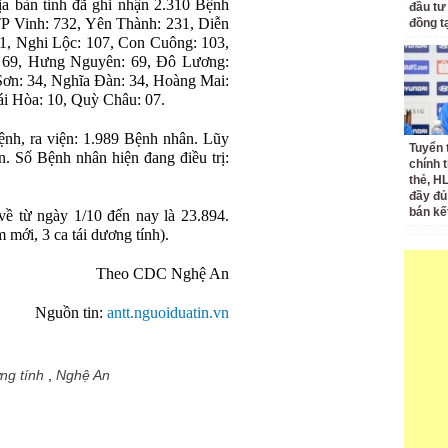
ịa bàn tỉnh đã ghi nhận 2.310 Bệnh
đầu tư
 Vinh: 732, Yên Thành: 231, Diễn
đồng t
1, Nghi Lộc: 107, Con Cuông: 103,
 69, Hưng Nguyên: 69, Đô Lương:
ơn: 34, Nghĩa Đàn: 34, Hoàng Mai:
i Hòa: 10, Quỳ Châu: 07.
bệnh, ra viện: 1.989 Bệnh nhân. Lũy
Tuyển 
. Số Bệnh nhân hiện đang điều trị:
chính 
thẻ, H
đầy đủ
bán kế
về từ ngày 1/10 đến nay là 23.894.
 mới, 3 ca tái dương tính).
Theo CDC Nghệ An
Nguồn tin:
antt.nguoiduatin.vn
ng tính
,
Nghệ An