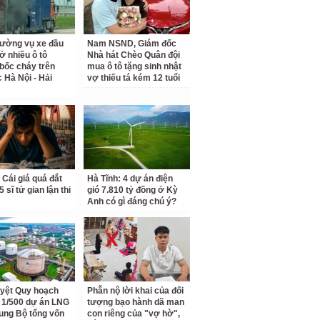
rường vụ xe đầu
Nam NSND, Giám đốc
ở nhiều ô tô
Nhà hát Chèo Quân đội
bốc cháy trên
mua ô tô tặng sinh nhật
c Hà Nội - Hải
vợ thiếu tá kém 12 tuổi
 Cái giá quá đắt
Hà Tĩnh: 4 dự án điện
 sĩ tử gian lận thi
gió 7.810 tỷ đồng ở Kỳ
Anh có gì đáng chú ý?
yệt Quy hoạch
Phẫn nộ lời khai của đối
ết 1/500 dự án LNG
tượng bạo hành dã man
ung Bộ tổng vốn
con riêng của "vợ hờ",