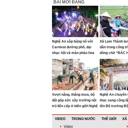
BÀI MỚI ĐĂNG
Nghệ An sắp bùng nổ với
Xã Lam Thành lan
Carnival đường phố, đại
dân trong công trì
nhạc hội và màn pháo hoa
dòng chữ “BÁC
mãn nhãn
MÃI” trên Núi Nh
Vượt nắng, thắng mưa, bộ
Nghệ An chuyển 
đội góp sức xây trường nội
thục sang công l
trú liên cấp ở biên giới Nghệ
tên Bộ trưởng B
An
đầu tiên
VIDEO
TRONG NƯỚC
THẾ GIỚI
XÃ
Video