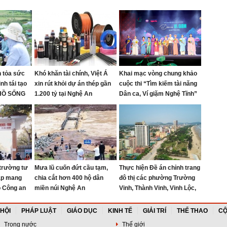
 tỏa sức
Khó khăn tài chính, Việt Á
Khai mạc vòng chung khảo
nh tái tạo
xin rút khỏi dự án thép gần
cuộc thi “Tìm kiếm tài năng
 HỒ SỐNG
1.200 tỷ tại Nghệ An
Dân ca, Ví giặm Nghệ Tĩnh”
ón
năm 2026
trường tư
Mưa lũ cuốn đứt cầu tạm,
Thực hiện Đề án chỉnh trang
ập mang
chia cắt hơn 400 hộ dân
đô thị các phường Trường
ộ Công an
miền núi Nghệ An
Vinh, Thành Vinh, Vinh Lộc,
Vinh Hưng, Vinh Phú và Cửa
Lò giai đoạn 2026 – 2030
 HỘI
PHÁP LUẬT
GIÁO DỤC
KINH TẾ
GIẢI TRÍ
THỂ THAO
CỘ
Trong nước
Thế giới