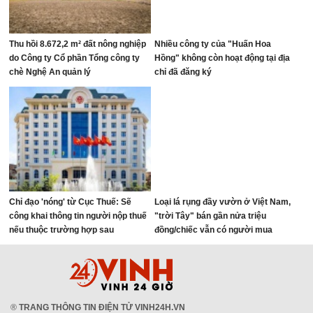
Thu hồi 8.672,2 m² đất nông nghiệp
Nhiều công ty của "Huấn Hoa
do Công ty Cổ phần Tổng công ty
Hồng" không còn hoạt động tại địa
chè Nghệ An quản lý
chỉ đã đăng ký
Chỉ đạo 'nóng' từ Cục Thuế: Sẽ
Loại lá rụng đầy vườn ở Việt Nam,
công khai thông tin người nộp thuế
"trời Tây" bán gần nửa triệu
nếu thuộc trường hợp sau
đồng/chiếc vẫn có người mua
®
TRANG THÔNG TIN ĐIỆN TỬ VINH24H.VN