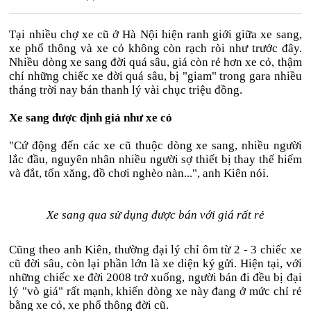
Tại nhiều chợ xe cũ ở Hà Nội hiện ranh giới giữa xe sang,
xe phổ thông và xe cỏ không còn rạch ròi như trước đây.
Nhiều dòng xe sang đời quá sâu, giá còn rẻ hơn xe cỏ, thậm
chí những chiếc xe đời quá sâu, bị "giam" trong gara nhiều
tháng trời nay bán thanh lý vài chục triệu đồng.
Xe sang được định giá như xe cỏ
"Cứ động đến các xe cũ thuộc dòng xe sang, nhiều người
lắc đầu, nguyên nhân nhiều người sợ thiết bị thay thế hiếm
và đắt, tốn xăng, đồ chơi nghèo nàn...", anh Kiên nói.
Xe sang qua sử dụng được bán với giá rất rẻ
Cũng theo anh Kiên, thường đại lý chỉ ôm từ 2 - 3 chiếc xe
cũ đời sâu, còn lại phần lớn là xe diện ký gửi. Hiện tại, với
những chiếc xe đời 2008 trở xuống, người bán đi đều bị đại
lý "vò giá" rất mạnh, khiến dòng xe này đang ở mức chỉ rẻ
bằng xe cỏ, xe phổ thông đời cũ.