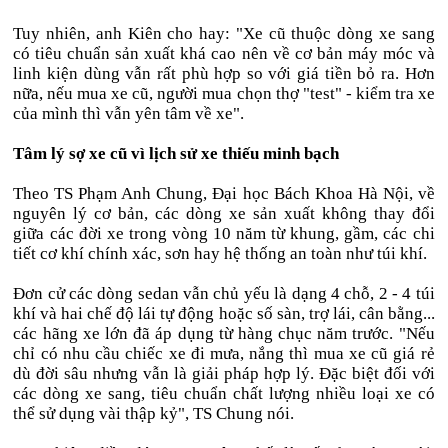
Tuy nhiên, anh Kiên cho hay: "Xe cũ thuộc dòng xe sang
có tiêu chuẩn sản xuất khá cao nên về cơ bản máy móc và
linh kiện dùng vẫn rất phù hợp so với giá tiền bỏ ra. Hơn
nữa, nếu mua xe cũ, người mua chọn thợ "test" - kiểm tra xe
của mình thì vẫn yên tâm về xe".
Tâm lý sợ xe cũ vì lịch sử xe thiếu minh bạch
Theo TS Phạm Anh Chung, Đại học Bách Khoa Hà Nội, về
nguyên lý cơ bản, các dòng xe sản xuất không thay đổi
giữa các đời xe trong vòng 10 năm từ khung, gầm, các chi
tiết cơ khí chính xác, sơn hay hệ thống an toàn như túi khí.
Đơn cử các dòng sedan vẫn chủ yếu là dạng 4 chỗ, 2 - 4 túi
khí và hai chế độ lái tự động hoặc số sàn, trợ lái, cân bằng...
các hãng xe lớn đã áp dụng từ hàng chục năm trước. "Nếu
chỉ có nhu cầu chiếc xe đi mưa, nắng thì mua xe cũ giá rẻ
dù đời sâu nhưng vẫn là giải pháp hợp lý. Đặc biệt đối với
các dòng xe sang, tiêu chuẩn chất lượng nhiều loại xe có
thể sử dụng vài thập kỷ", TS Chung nói.