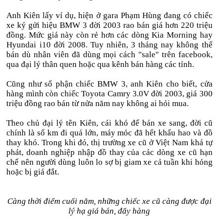
Anh Kiên lấy ví dụ, hiện ở gara Phạm Hùng đang có chiếc
xe ký gửi hiệu BMW 3 đời 2003 rao bán giá hơn 220 triệu
đồng. Mức giá này còn rẻ hơn các dòng Kia Morning hay
Hyundai i10 đời 2008. Tuy nhiên, 3 tháng nay không thể
bán dù nhân viên đã dùng mọi cách "sale" trên facebook,
qua đại lý thân quen hoặc qua kênh bán hàng các tỉnh.
Cũng như số phận chiếc BMW 3, anh Kiên cho biết, cửa
hàng mình còn chiếc Toyota Camry 3.0V đời 2003, giá 300
triệu đồng rao bán từ nửa năm nay không ai hỏi mua.
Theo chủ đại lý tên Kiên, cái khó để bán xe sang, đời cũ
chính là số km đi quá lớn, máy móc đã hết khấu hao và đồ
thay khó. Trong khi đó, thị trường xe cũ ở Việt Nam khá tự
phát, doanh nghiệp nhập đồ thay của các dòng xe cũ hạn
chế nên người dùng luôn lo sợ bị giam xe cả tuần khi hỏng
hoặc bị giá đắt.
Càng thời điểm cuối năm, những chiếc xe cũ càng được đại
lý hạ giá bán, đẩy hàng