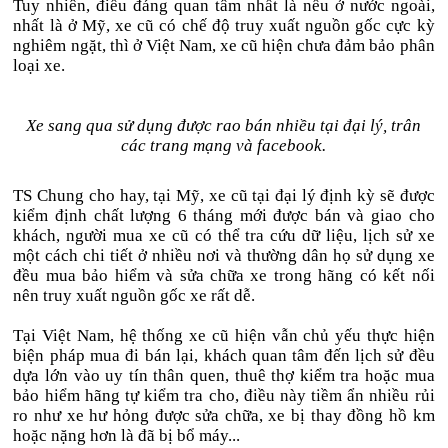
Tuy nhiên, điều đáng quan tâm nhất là nếu ở nước ngoài,
nhất là ở Mỹ, xe cũ có chế độ truy xuất nguồn gốc cực kỳ
nghiêm ngặt, thì ở Việt Nam, xe cũ hiện chưa đảm bảo phân
loại xe.
Xe sang qua sử dụng được rao bán nhiều tại đại lý, trân
các trang mạng và facebook.
TS Chung cho hay, tại Mỹ, xe cũ tại đại lý định kỳ sẽ được
kiểm định chất lượng 6 tháng mới được bán và giao cho
khách, người mua xe cũ có thể tra cứu dữ liệu, lịch sử xe
một cách chi tiết ở nhiều nơi và thường dân họ sử dụng xe
đều mua bảo hiểm và sửa chữa xe trong hãng có kết nối
nên truy xuất nguồn gốc xe rất dễ.
Tại Việt Nam, hệ thống xe cũ hiện vẫn chủ yếu thực hiện
biện pháp mua đi bán lại, khách quan tâm đến lịch sử đều
dựa lớn vào uy tín thân quen, thuê thợ kiểm tra hoặc mua
bảo hiểm hãng tự kiểm tra cho, điều này tiềm ẩn nhiều rủi
ro như xe hư hỏng được sửa chữa, xe bị thay đồng hồ km
hoặc nặng hơn là đã bị bổ máy...